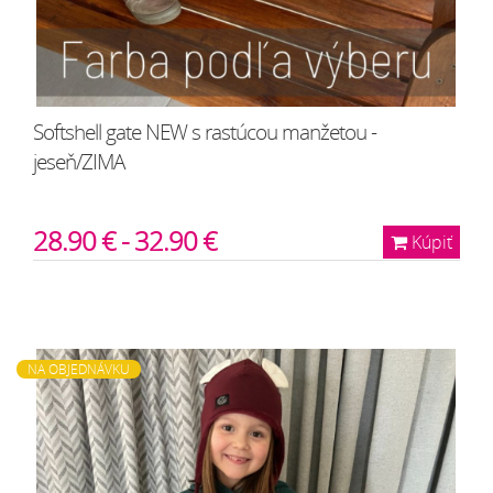
Softshell gate NEW s rastúcou manžetou -
jeseň/ZIMA
28.90 € - 32.90 €
Kúpiť
NA OBJEDNÁVKU