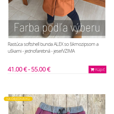
Rastúca softshell bunda ALEX so šikmozipsom a
uškami - jednofarebná - jeseň/ZIMA
41.00 € - 55.00 €
Kúpiť
NA OBJEDNÁVKU