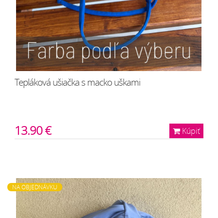
Tepláková ušiačka s macko uškami
13.90 €
Kúpiť
NA OBJEDNÁVKU