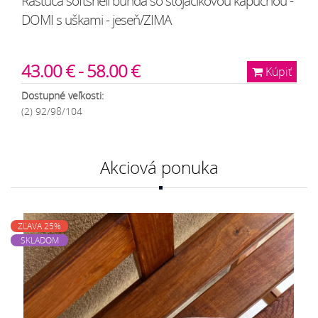
Rastúca softshell bunda so stojačikovou kapucňou -
DOMI s uškami - jeseň/ZIMA
43.00 € - 58.00 €
Kúpiť
Dostupné veľkosti:
(2) 92/98/104
Akciová ponuka
ZĽAVA 25%
SKLADOM