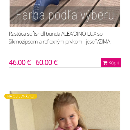
Rastúca softshell bunda ALEX/DINO LUX so
šikmozipsom a reflexným prvkom - jeseň/ZIMA
46.00 € - 60.00 €
Kúpiť
NA OBJEDNÁVKU