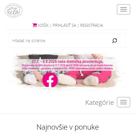
Toggl
navig
KOŠÍK
|
PRIHLÁSIŤ SA
|
REGISTRÁCIA
Kategórie
Toggl
navig
Najnovšie v ponuke