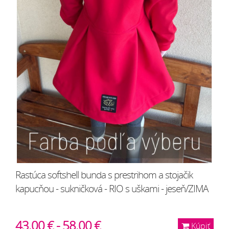
Rastúca softshell bunda s prestrihom a stojačik
kapucňou - sukničková - RIO s uškami - jeseň/ZIMA
43.00 € - 58.00 €
Kúpiť