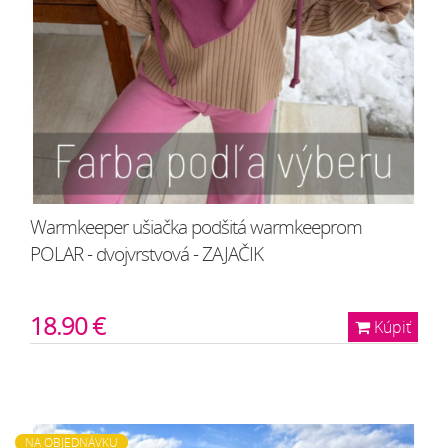
Warmkeeper ušiačka podšitá warmkeeprom
POLAR - dvojvrstvová - ZAJAČIK
18.90 €
Kúpiť
NA OBJEDNÁVKU