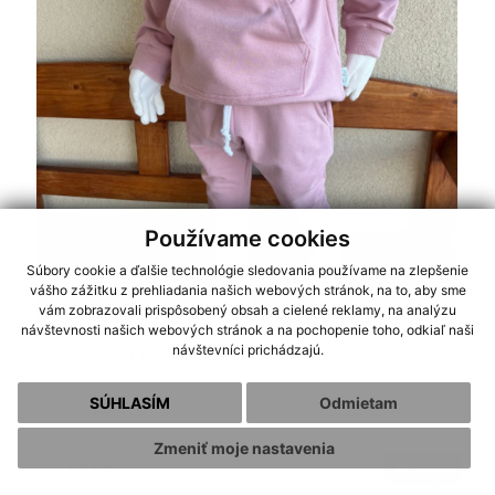
Používame cookies
Súbory cookie a ďalšie technológie sledovania používame na zlepšenie
vášho zážitku z prehliadania našich webových stránok, na to, aby sme
vám zobrazovali prispôsobený obsah a cielené reklamy, na analýzu
návštevnosti našich webových stránok a na pochopenie toho, odkiaľ naši
návštevníci prichádzajú.
Tepláková SÚPRAVA - Mikina HOODIE + gate NEW -
staroružová
SÚHLASÍM
Odmietam
Zmeniť moje nastavenia
30.00 €
Kúpiť