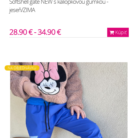
Softshell gate NEW s kaliopkovou gumkou -
jeseň/ZIMA
28.90 € - 34.90 €
Kúpiť
NA OBJEDNÁVKU