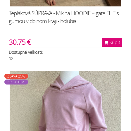
Tepláková SÚPRAVA - Mikina HOODIE + gate ELIT s
gumou v dolnom kraji - holubia
30.75 €
Kúpiť
Dostupné veľkosti:
98
ZĽAVA 25%
SKLADOM