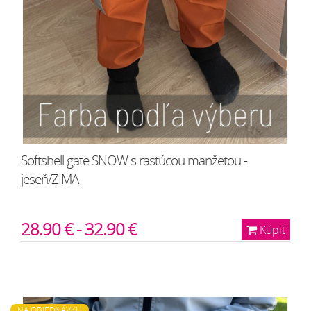
Softshell gate SNOW s rastúcou manžetou -
jeseň/ZIMA
28.90 € - 32.90 €
Kúpiť
NA OBJEDNÁVKU