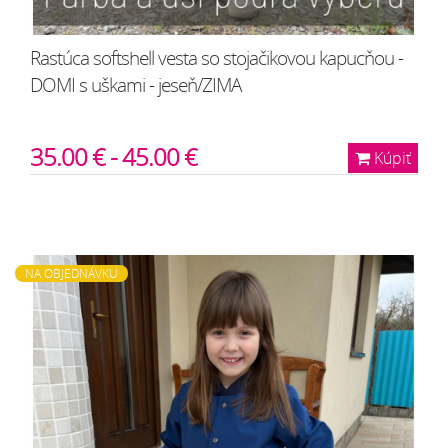
Rastúca softshell vesta so stojačikovou kapucňou -
DOMI s uškami - jeseň/ZIMA
35.00 € - 45.00 €
Kúpiť
NA OBJEDNÁVKU