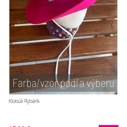
Klobúk Rybárik