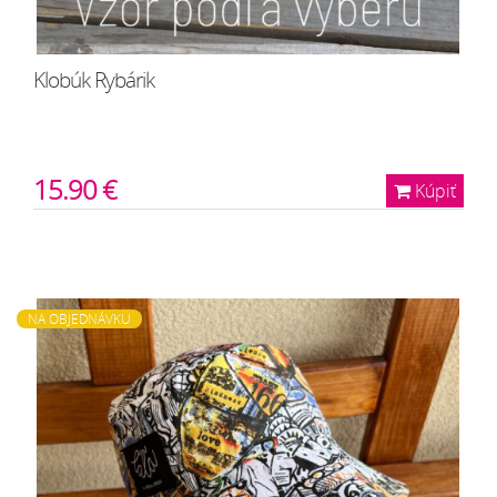
Klobúk Rybárik
15.90 €
Kúpiť
NA OBJEDNÁVKU