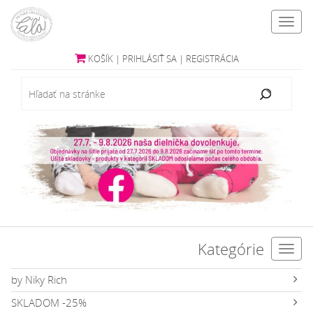
Toggl
navig
KOŠÍK
|
PRIHLÁSIŤ SA
|
REGISTRÁCIA
Kategórie
Toggl
navig
by Niky Rich
SKLADOM -25%