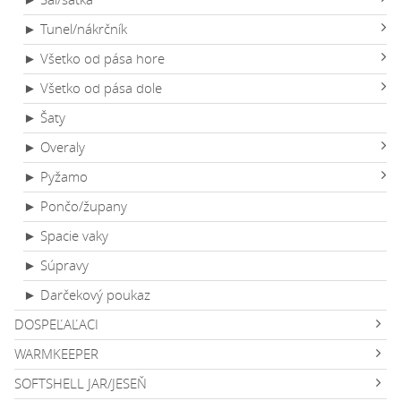
► Tunel/nákrčník
► Všetko od pása hore
► Všetko od pása dole
► Šaty
► Overaly
► Pyžamo
► Pončo/župany
► Spacie vaky
► Súpravy
► Darčekový poukaz
DOSPEĽAĽACI
WARMKEEPER
SOFTSHELL JAR/JESEŇ