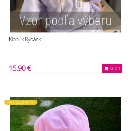
Klobúk Rybárik
15.90 €
Kúpiť
NA OBJEDNÁVKU