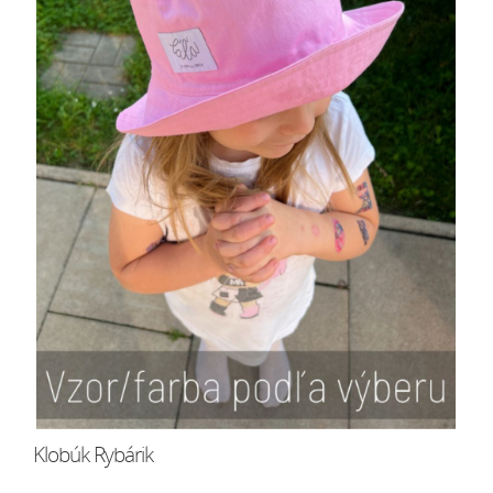
Klobúk Rybárik