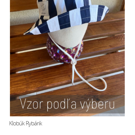
Klobúk Rybárik