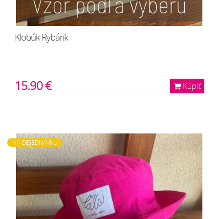
Klobúk Rybárik
15.90 €
Kúpiť
NA OBJEDNÁVKU