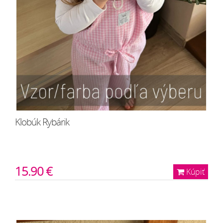
Klobúk Rybárik
15.90 €
Kúpiť