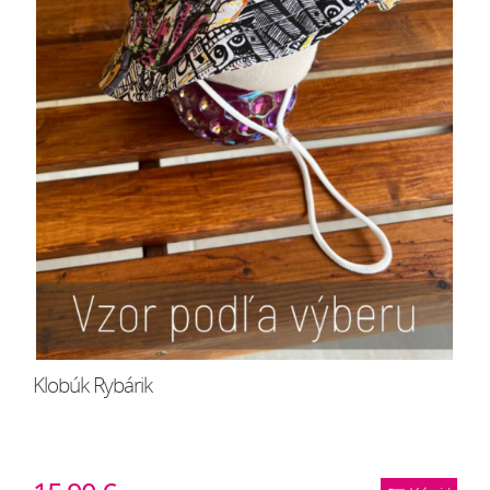
Klobúk Rybárik