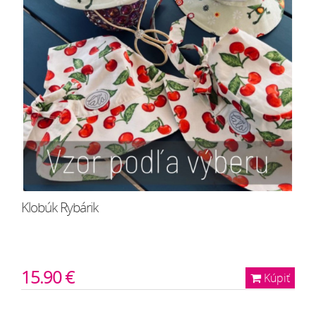
Klobúk Rybárik
15.90 €
Kúpiť