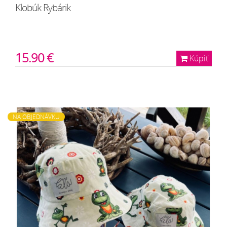
Klobúk Rybárik
15.90 €
Kúpiť
NA OBJEDNÁVKU