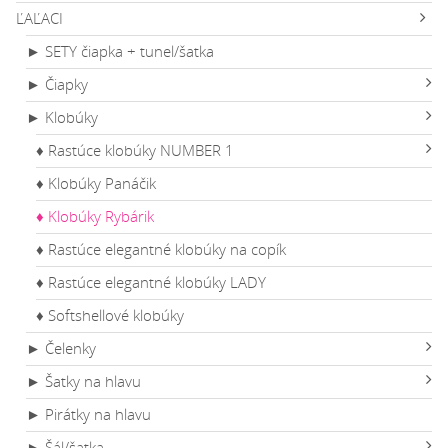
ĽAĽACI
► SETY čiapka + tunel/šatka
► Čiapky
► Klobúky
♦ Rastúce klobúky NUMBER 1
♦ Klobúky Panáčik
♦ Klobúky Rybárik
♦ Rastúce elegantné klobúky na copík
♦ Rastúce elegantné klobúky LADY
♦ Softshellové klobúky
► Čelenky
► Šatky na hlavu
► Pirátky na hlavu
► Šál/šatka