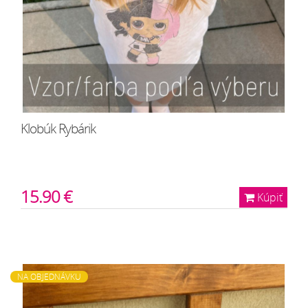
Klobúk Rybárik
15.90 €
Kúpiť
NA OBJEDNÁVKU