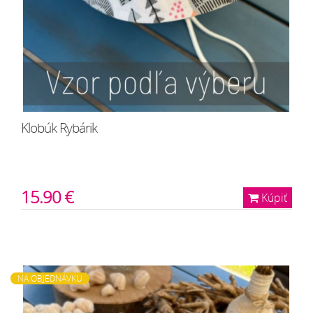
Klobúk Rybárik
15.90 €
Kúpiť
NA OBJEDNÁVKU