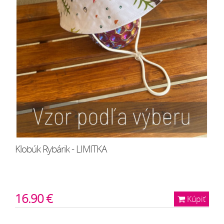
Klobúk Rybárik - LIMITKA
16.90 €
Kúpiť