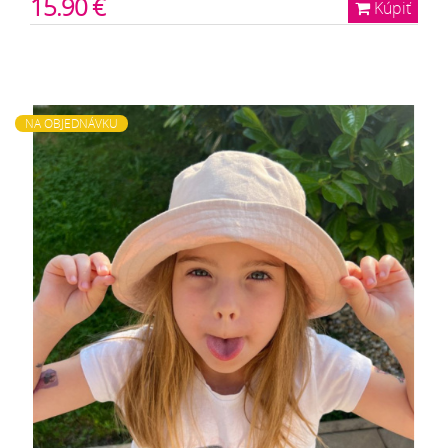
15.90 €
Kúpiť
NA OBJEDNÁVKU