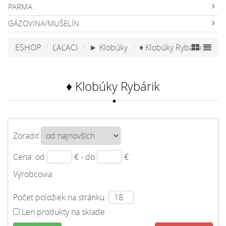
PARMA
GÁZOVINA/MUŠELÍN
ESHOP
ĽAĽACI
► Klobúky
♦ Klobúky Rybárik
♦ Klobúky Rybárik
Zoradiť
Cena: od
€ - do
€
Výrobcovia:
Počet položiek na stránku:
Len produkty na sklade