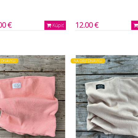
00 €
12.00 €
Kúpiť
EDNÁVKU
NA OBJEDNÁVKU