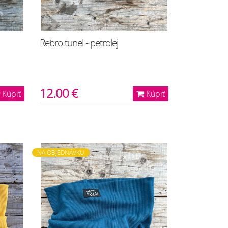
Rebro tunel - petrolej
12.00 €
Kúpiť
Kúpiť
NA OBJEDNÁVKU