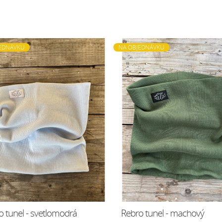
EDNÁVKU
NA OBJEDNÁVKU
o tunel - svetlomodrá
Rebro tunel - machový