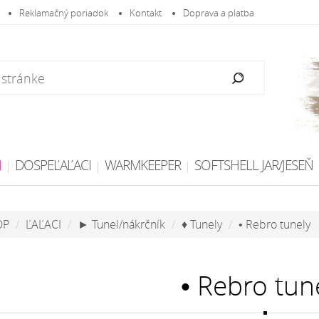
Reklamačný poriadok
Kontakt
Doprava a platba
I
DOSPEĽAĽACI
WARMKEEPER
SOFTSHELL JAR/JESEŇ
OP
ĽAĽACI
► Tunel/nákrčník
♦ Tunely
• Rebro tunely
• Rebro tun