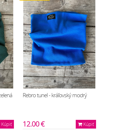
zelená
Rebro tunel - kráľovský modrý
12.00 €
Kúpiť
Kúpiť