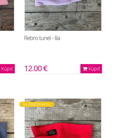
Rebro tunel - lila
12.00 €
Kúpiť
Kúpiť
NA OBJEDNÁVKU