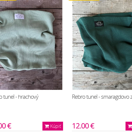
 tunel - hrachový
Rebro tunel - smaragdovo 
00 €
12.00 €
Kúpiť