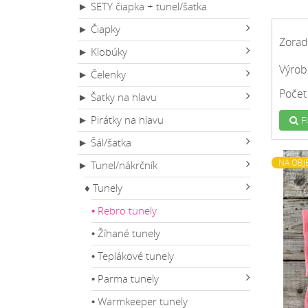
► SETY čiapka + tunel/šatka
► Čiapky
Zorad
► Klobúky
Výrob
► Čelenky
Počet
► Šatky na hlavu
► Pirátky na hlavu
Fi
► Šál/šatka
NA OBJ
► Tunel/nákrčník
♦ Tunely
• Rebro tunely
• Žíhané tunely
• Teplákové tunely
• Parma tunely
• Warmkeeper tunely