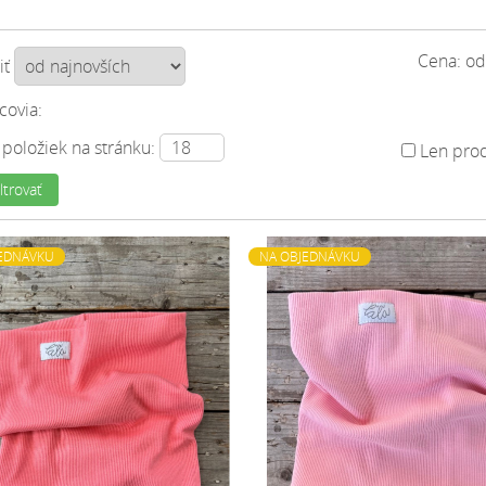
Cena: o
iť
covia:
 položiek na stránku:
Len prod
ltrovať
EDNÁVKU
NA OBJEDNÁVKU