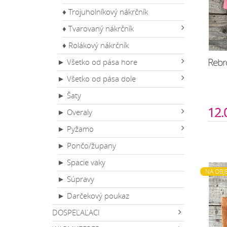
♦ Trojuholníkový nákrčník
♦ Tvarovaný nákrčník
♦ Rolákový nákrčník
Rebro
► Všetko od pása hore
► Všetko od pása dole
► Šaty
12.
► Overaly
► Pyžamo
► Pončo/župany
► Spacie vaky
NA OBJ
► Súpravy
► Darčekový poukaz
DOSPEĽAĽACI