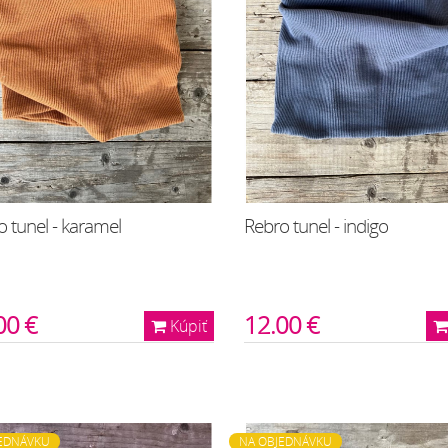
 tunel - karamel
Rebro tunel - indigo
00 €
12.00 €
Kúpiť
EDNÁVKU
NA OBJEDNÁVKU