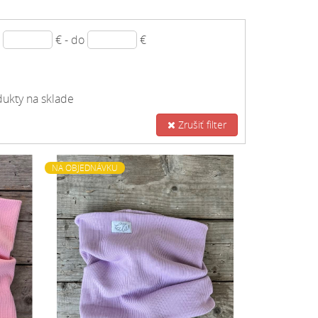
d
€ - do
€
ukty na sklade
Zrušiť filter
NA OBJEDNÁVKU