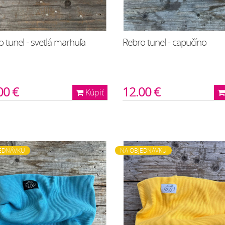
 tunel - svetlá marhuľa
Rebro tunel - capučíno
00 €
12.00 €
Kúpiť
EDNÁVKU
NA OBJEDNÁVKU