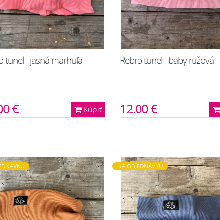
 tunel - jasná marhuľa
Rebro tunel - baby ružová
00 €
12.00 €
Kúpiť
EDNÁVKU
NA OBJEDNÁVKU