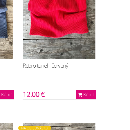
Rebro tunel - červený
12.00 €
Kúpiť
Kúpiť
NA OBJEDNÁVKU