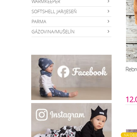
WARMKEEPER
SOFTSHELL JAR/JESEŇ
PARMA
GÁZOVINA/MUŠELÍN
Rebro
12.
NA OBJ