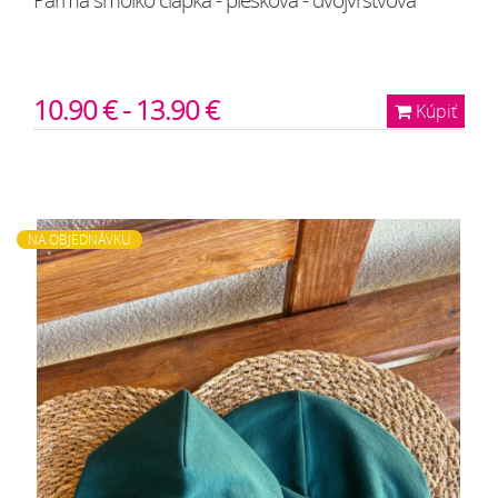
Parma šmolko čiapka - piesková - dvojvrstvová
10.90 € - 13.90 €
Kúpiť
NA OBJEDNÁVKU