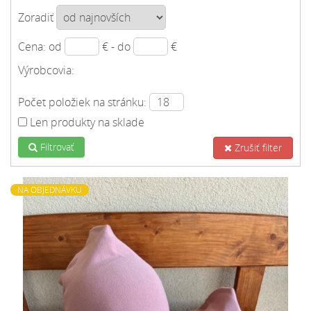
Zoradiť
Cena: od
€ - do
€
Výrobcovia:
Počet položiek na stránku:
Len produkty na sklade
Filtrovať
Zrušiť filter
NA OBJEDNÁVKU