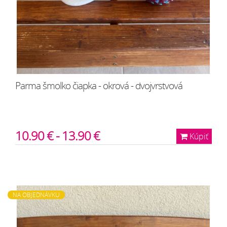
Parma šmolko čiapka - okrová - dvojvrstvová
10.90 € - 13.90 €
Kúpiť
NA OBJEDNÁVKU