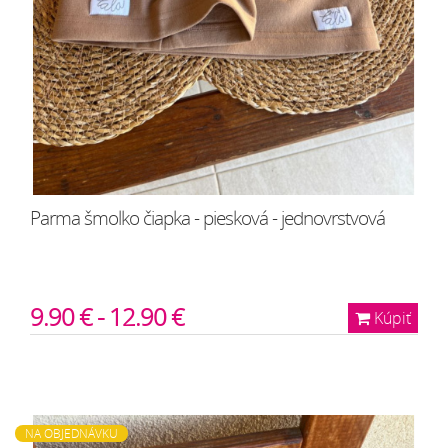
Parma šmolko čiapka - piesková - jednovrstvová
9.90 € - 12.90 €
Kúpiť
NA OBJEDNÁVKU