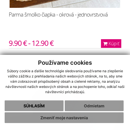
Parma šmolko čiapka - okrová - jednovrstvová
9.90 € - 12.90 €
Kúpiť
Používame cookies
Súbory cookie a ďalšie technológie sledovania používame na zlepšenie
vášho zážitku z prehliadania našich webových stránok, na to, aby sme
NA OBJEDNÁVKU
vám zobrazovali prispôsobený obsah a cielené reklamy, na analýzu
návštevnosti našich webových stránok a na pochopenie toho, odkiaľ naši
návštevníci prichádzajú.
SÚHLASÍM
Odmietam
Zmeniť moje nastavenia