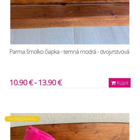
Parma šmolko čiapka - temná modrá - dvojvrstvová
10.90 € - 13.90 €
Kúpiť
NA OBJEDNÁVKU