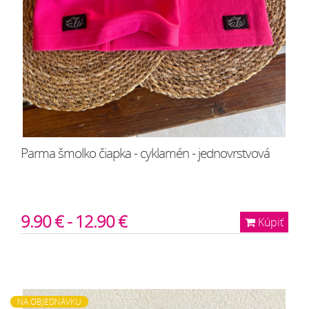
Parma šmolko čiapka - cyklamén - jednovrstvová
9.90 € - 12.90 €
Kúpiť
NA OBJEDNÁVKU