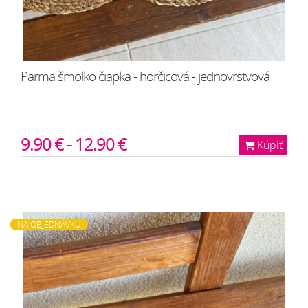
Parma šmolko čiapka - horčicová - jednovrstvová
9.90 € - 12.90 €
Kúpiť
NA OBJEDNÁVKU