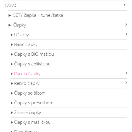
ĽAĽACI
► SETY čiapka + tunel/šatka
► Čiapky
♦ Ušiačky
♦ Basic čiapky
♦ Čiapky s BIG mašľou
♦ Čiapky s aplikáciou
♦ Parma čiapky
♦ Rebro čiapky
♦ Čiapky so šiltom
♦ Čiapky s prestrihom
♦ Žíhané čiapky
♦ Čiapky s mašličkou
♦ Dino čiapky