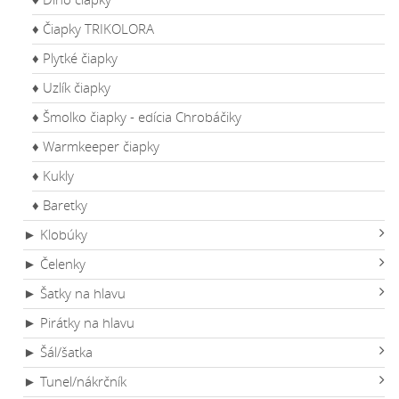
♦ Čiapky TRIKOLORA
♦ Plytké čiapky
♦ Uzlík čiapky
♦ Šmolko čiapky - edícia Chrobáčiky
♦ Warmkeeper čiapky
♦ Kukly
♦ Baretky
► Klobúky
► Čelenky
► Šatky na hlavu
► Pirátky na hlavu
► Šál/šatka
► Tunel/nákrčník