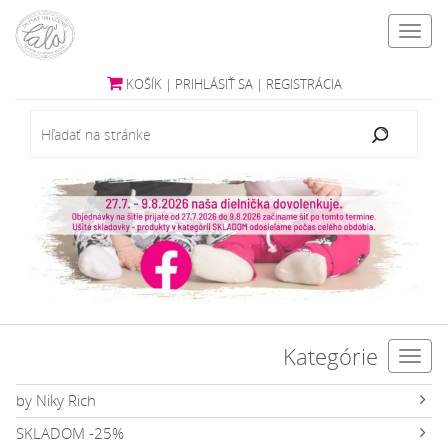
Toggl
navig
KOŠÍK
|
PRIHLÁSIŤ SA
|
REGISTRÁCIA
Kategórie
Toggl
navig
by Niky Rich
SKLADOM -25%