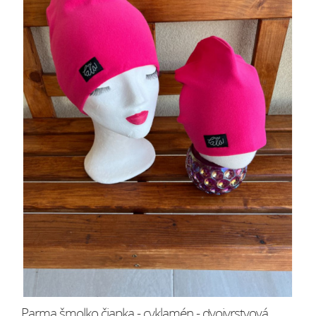
Parma šmolko čiapka - cyklamén - dvojvrstvová