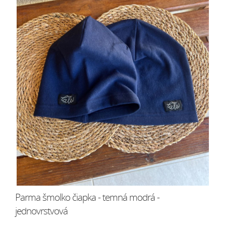
Parma šmolko čiapka - temná modrá -
jednovrstvová