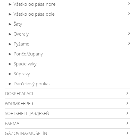
► Všetko od pása hore
► Všetko od pása dole
► Šaty
► Overaly
► Pyžamo
► Pončo/župany
► Spacie vaky
► Súpravy
► Darčekový poukaz
DOSPEĽAĽACI
WARMKEEPER
SOFTSHELL JAR/JESEŇ
PARMA
GÁZOVINA/MUŠELÍN