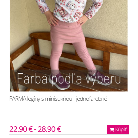
PARMA legíny s minisukňou - jednofarebné
22.90 € - 28.90 €
Kúpiť