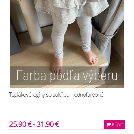
Teplákové legíny so sukňou - jednofarebné
25.90 € - 31.90 €
Kúpiť