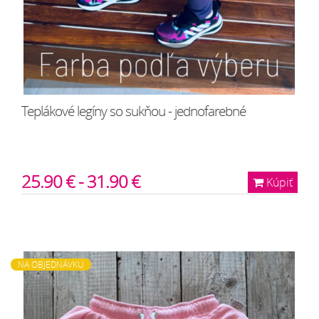
Teplákové legíny so sukňou - jednofarebné
25.90 € - 31.90 €
Kúpiť
NA OBJEDNÁVKU