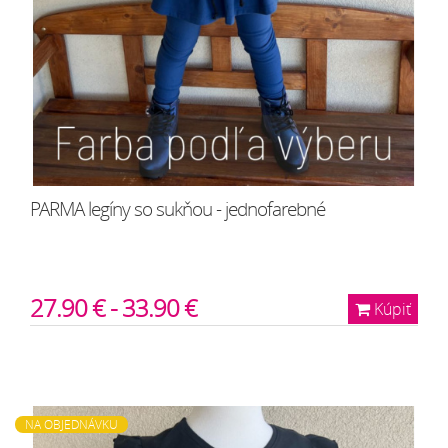
PARMA legíny so sukňou - jednofarebné
27.90 € - 33.90 €
Kúpiť
NA OBJEDNÁVKU