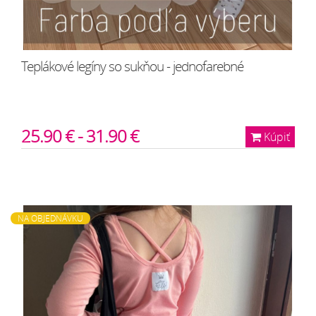
Teplákové legíny so sukňou - jednofarebné
25.90 € - 31.90 €
Kúpiť
NA OBJEDNÁVKU