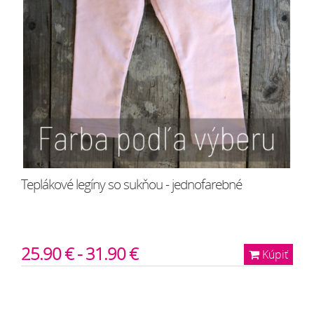
Teplákové legíny so sukňou - jednofarebné
25.90 € - 31.90 €
Kúpiť