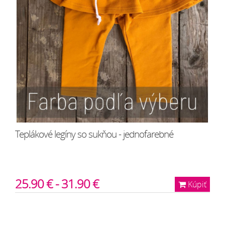
Teplákové legíny so sukňou - jednofarebné
25.90 € - 31.90 €
Kúpiť