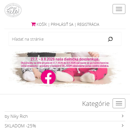
Toggl
navig
KOŠÍK
|
PRIHLÁSIŤ SA
|
REGISTRÁCIA
Kategórie
Toggl
navig
by Niky Rich
SKLADOM -25%