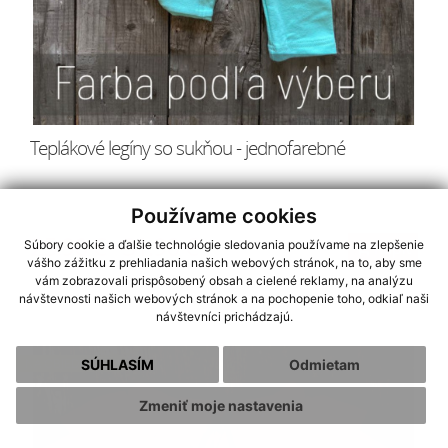
Teplákové legíny so sukňou - jednofarebné
Používame cookies
25.90 € - 31.90 €
Kúpiť
Súbory cookie a ďalšie technológie sledovania používame na zlepšenie
vášho zážitku z prehliadania našich webových stránok, na to, aby sme
vám zobrazovali prispôsobený obsah a cielené reklamy, na analýzu
návštevnosti našich webových stránok a na pochopenie toho, odkiaľ naši
návštevníci prichádzajú.
NA OBJEDNÁVKU
SÚHLASÍM
Odmietam
Zmeniť moje nastavenia