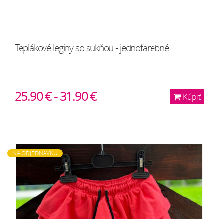
Teplákové legíny so sukňou - jednofarebné
25.90 € - 31.90 €
Kúpiť
NA OBJEDNÁVKU