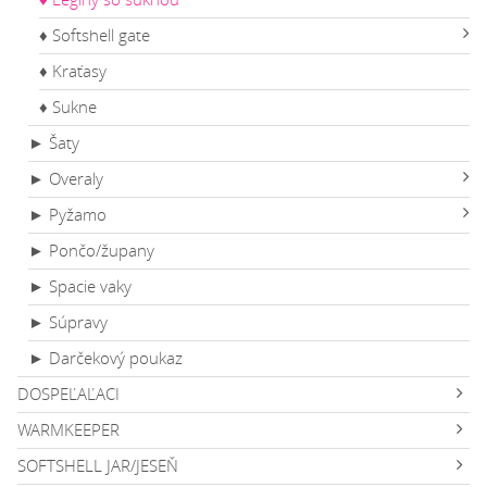
♦ Softshell gate
♦ Kraťasy
♦ Sukne
► Šaty
► Overaly
► Pyžamo
► Pončo/župany
► Spacie vaky
► Súpravy
► Darčekový poukaz
DOSPEĽAĽACI
WARMKEEPER
SOFTSHELL JAR/JESEŇ