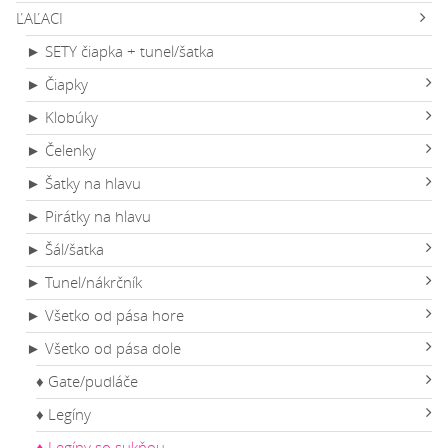
ĽAĽACI
► SETY čiapka + tunel/šatka
► Čiapky
► Klobúky
► Čelenky
► Šatky na hlavu
► Pirátky na hlavu
► Šál/šatka
► Tunel/nákrčník
► Všetko od pása hore
► Všetko od pása dole
♦ Gate/pudláče
♦ Legíny
♦ Legíny so sukňou