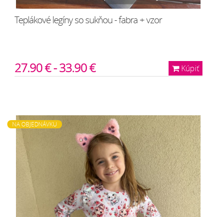
Teplákové legíny so sukňou - fabra + vzor
27.90 € - 33.90 €
Kúpiť
NA OBJEDNÁVKU