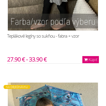
Teplákové legíny so sukňou - fabra + vzor
27.90 € - 33.90 €
Kúpiť
NA OBJEDNÁVKU