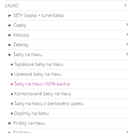
ĽAĽACI
► SETY čiapka + tunel/šatka
► Čiapky
► Klobúky
► Čelenky
► Šatky na hlavu
♦ Teplákové šatky na hlavu
♦ Úpletové šatky na hlavu
♦ Šatky na hlavu 100% bavlna
♦ Kombinované šatky na hlavu
♦ Šatky na hlavu z dierkového úpletu
♦ Doplnky na šatku
► Pirátky na hlavu
► Šál/šatka