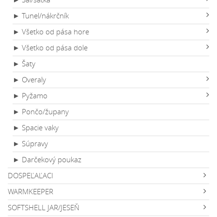
► Tunel/nákrčník
► Všetko od pása hore
► Všetko od pása dole
► Šaty
► Overaly
► Pyžamo
► Pončo/župany
► Spacie vaky
► Súpravy
► Darčekový poukaz
DOSPEĽAĽACI
WARMKEEPER
SOFTSHELL JAR/JESEŇ