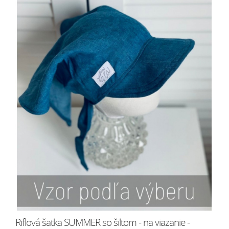
Riflová šatka SUMMER so šiltom - na viazanie -