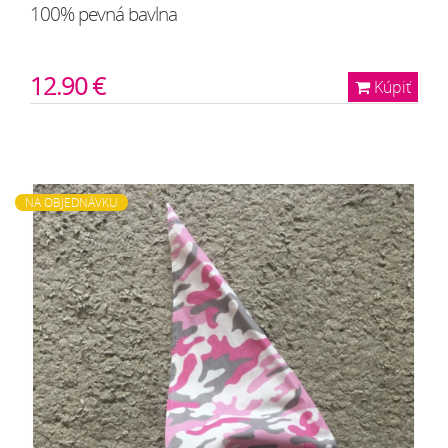
100% pevná bavlna
12.90 €
Kúpiť
NA OBJEDNÁVKU