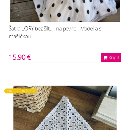
Šatka LORY bez šiltu - na pevno - Madeira s
mašličkou
15.90 €
Kúpiť
NA OBJEDNÁVKU