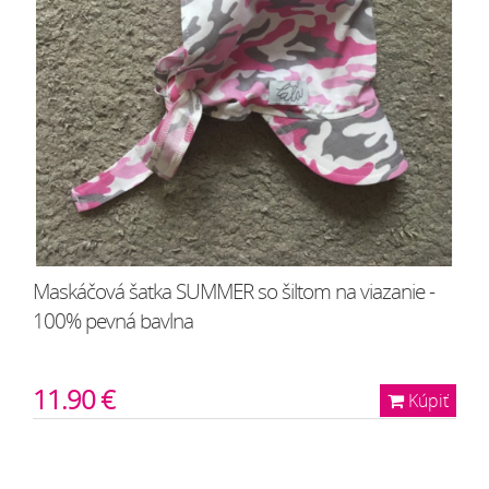
Maskáčová šatka SUMMER so šiltom na viazanie -
100% pevná bavlna
11.90 €
Kúpiť