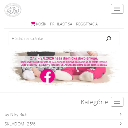
Toggl
navig
KOŠÍK
|
PRIHLÁSIŤ SA
|
REGISTRÁCIA
Kategórie
Toggl
navig
by Niky Rich
SKLADOM -25%