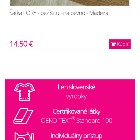
Šatka LORY - bez šiltu - na pevno - Madeira
14.50 €
Kúpiť
Len slovenské
výrobky
Certifikované látky
®
OEKO-TEXT
Standard 100
Individuálny prístup