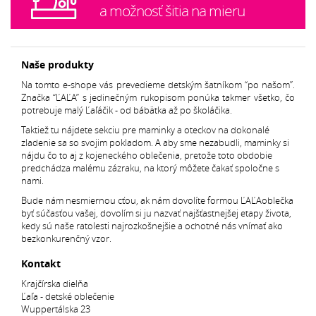
a možnosť šitia na mieru
Naše produkty
Na tomto e-shope vás prevedieme detským šatníkom “po našom”.
Značka “ĽAĽA” s jedinečným rukopisom ponúka takmer všetko, čo
potrebuje malý Ľaľáčik - od bábätka až po školáčika.
Taktiež tu nájdete sekciu pre maminky a oteckov na dokonalé
zladenie sa so svojim pokladom. A aby sme nezabudli, maminky si
nájdu čo to aj z kojeneckého oblečenia, pretože toto obdobie
predchádza malému zázraku, na ktorý môžete čakať spoločne s
nami.
Bude nám nesmiernou cťou, ak nám dovolíte formou ĽAĽAoblečka
byť súčasťou vašej, dovolím si ju nazvať najšťastnejšej etapy života,
kedy sú naše ratolesti najrozkošnejšie a ochotné nás vnímať ako
bezkonkurenčný vzor.
Kontakt
Krajčírska dielňa
Ľaľa - detské oblečenie
Wuppertálska 23