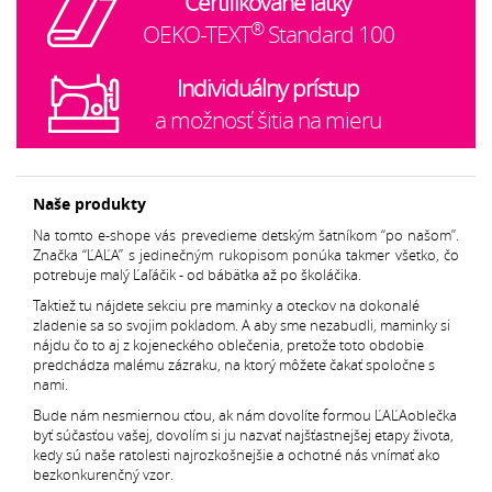
Certifikované látky
®
OEKO-TEXT
Standard 100
Individuálny prístup
a možnosť šitia na mieru
Naše produkty
Na tomto e-shope vás prevedieme detským šatníkom “po našom”.
Značka “ĽAĽA” s jedinečným rukopisom ponúka takmer všetko, čo
potrebuje malý Ľaľáčik - od bábätka až po školáčika.
Taktiež tu nájdete sekciu pre maminky a oteckov na dokonalé
zladenie sa so svojim pokladom. A aby sme nezabudli, maminky si
nájdu čo to aj z kojeneckého oblečenia, pretože toto obdobie
predchádza malému zázraku, na ktorý môžete čakať spoločne s
nami.
Bude nám nesmiernou cťou, ak nám dovolíte formou ĽAĽAoblečka
byť súčasťou vašej, dovolím si ju nazvať najšťastnejšej etapy života,
kedy sú naše ratolesti najrozkošnejšie a ochotné nás vnímať ako
bezkonkurenčný vzor.