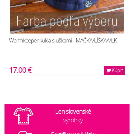
Warmkeeper kukla s uškami - MAČKA/LÍŠKA/VLK
17.00 €
Kúpiť
Len slovenské
výrobky