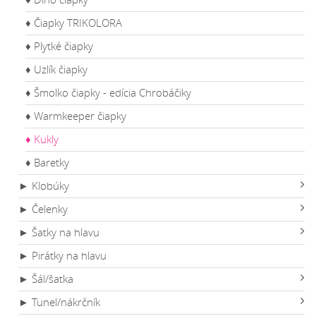
♦ Čiapky TRIKOLORA
♦ Plytké čiapky
♦ Uzlík čiapky
♦ Šmolko čiapky - edícia Chrobáčiky
♦ Warmkeeper čiapky
♦ Kukly
♦ Baretky
► Klobúky
► Čelenky
► Šatky na hlavu
► Pirátky na hlavu
► Šál/šatka
► Tunel/nákrčník