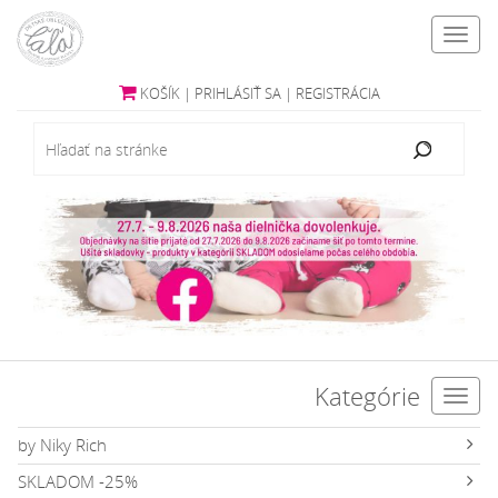
Toggl
navig
KOŠÍK
|
PRIHLÁSIŤ SA
|
REGISTRÁCIA
Kategórie
Toggl
navig
by Niky Rich
SKLADOM -25%