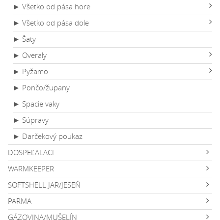
► Všetko od pása hore
► Všetko od pása dole
► Šaty
► Overaly
► Pyžamo
► Pončo/župany
► Spacie vaky
► Súpravy
► Darčekový poukaz
DOSPEĽAĽACI
WARMKEEPER
SOFTSHELL JAR/JESEŇ
PARMA
GÁZOVINA/MUŠELÍN