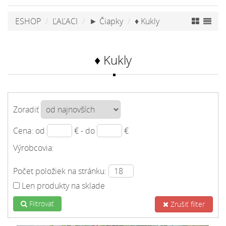
ESHOP
ĽAĽACI
► Čiapky
♦ Kukly
♦ Kukly
Zoradiť
Cena: od
€ - do
€
Výrobcovia:
Počet položiek na stránku:
Len produkty na sklade
Filtrovať
Zrušiť filter