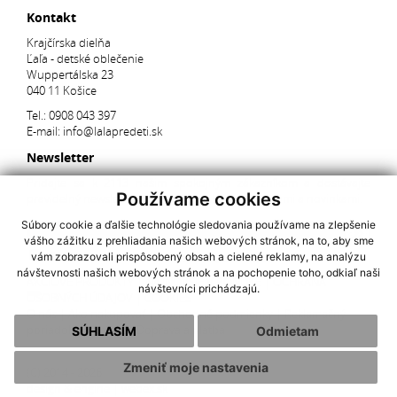
Kontakt
Krajčírska dielňa
Ľaľa - detské oblečenie
Wuppertálska 23
040 11 Košice
Tel.:
0908 043 397
E-mail:
info@lalapredeti.sk
Newsletter
Pridajte sa k 2113 našim spokojným zákazníkom a dostávajte
Používame cookies
pravidelný newsletter s aktuálnymi akciami, súťažami a novinkami.
Súbory cookie a ďalšie technológie sledovania používame na zlepšenie
vášho zážitku z prehliadania našich webových stránok, na to, aby sme
Súhlasím so spracovaním
osobných údajov
vám zobrazovali prispôsobený obsah a cielené reklamy, na analýzu
návštevnosti našich webových stránok a na pochopenie toho, odkiaľ naši
AKCIOVÉ PRODUKTY
|
NAJNOVŠIE V PONUKE
|
OCHRANA
návštevníci prichádzajú.
OSOBNÝCH ÚDAJOV
|
COOKIES
O nás
|
Ako nakupovať
|
Obchodné podmienky
|
Reklamačný
poriadok
|
Kontakt
|
Doprava a platba
SÚHLASÍM
Odmietam
Zmeniť moje nastavenia
(C) 2014 - 2026
design & engine |
webex.sk