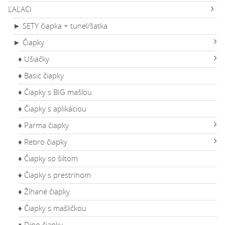
ĽAĽACI
► SETY čiapka + tunel/šatka
► Čiapky
♦ Ušiačky
♦ Basic čiapky
♦ Čiapky s BIG mašľou
♦ Čiapky s aplikáciou
♦ Parma čiapky
♦ Rebro čiapky
♦ Čiapky so šiltom
♦ Čiapky s prestrihom
♦ Žíhané čiapky
♦ Čiapky s mašličkou
♦ Dino čiapky