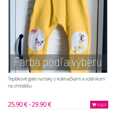
Teplákové gate na traky s kolenačkami a volánikom
na chrbátiku
25.90 € - 29.90 €
Kúpiť