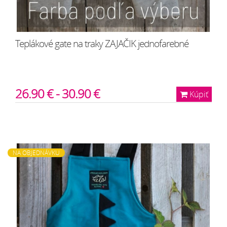
Teplákové gate na traky ZAJAČIK jednofarebné
26.90 € - 30.90 €
Kúpiť
NA OBJEDNÁVKU