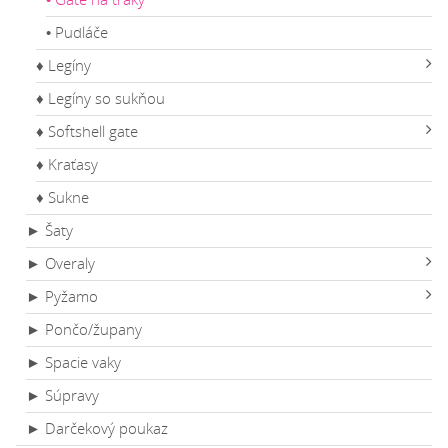
• Pudláče
♦ Legíny
♦ Legíny so sukňou
♦ Softshell gate
♦ Kraťasy
♦ Sukne
► Šaty
► Overaly
► Pyžamo
► Pončo/župany
► Spacie vaky
► Súpravy
► Darčekový poukaz