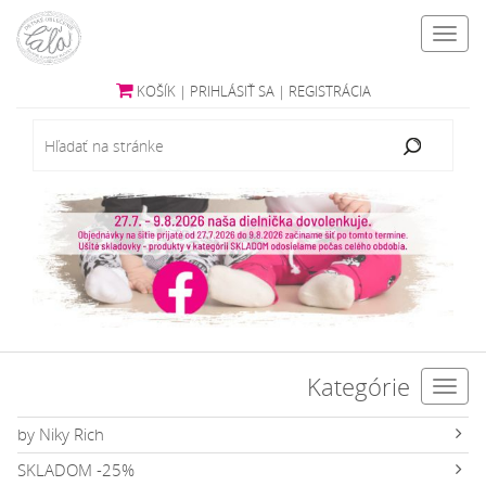
Toggl
navig
KOŠÍK
|
PRIHLÁSIŤ SA
|
REGISTRÁCIA
Kategórie
Toggl
navig
by Niky Rich
SKLADOM -25%