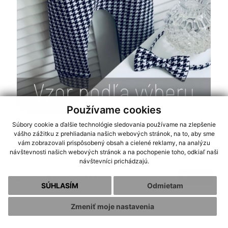
Používame cookies
Teplákové gate na traky ČIERNO-BIELE
Súbory cookie a ďalšie technológie sledovania používame na zlepšenie
vášho zážitku z prehliadania našich webových stránok, na to, aby sme
vám zobrazovali prispôsobený obsah a cielené reklamy, na analýzu
návštevnosti našich webových stránok a na pochopenie toho, odkiaľ naši
návštevníci prichádzajú.
22.90 € - 26.90 €
Kúpiť
SÚHLASÍM
Odmietam
Zmeniť moje nastavenia