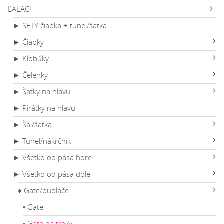
ĽAĽACI
► SETY čiapka + tunel/šatka
► Čiapky
► Klobúky
► Čelenky
► Šatky na hlavu
► Pirátky na hlavu
► Šál/šatka
► Tunel/nákrčník
► Všetko od pása hore
► Všetko od pása dole
♦ Gate/pudláče
• Gate
• Gate na traky