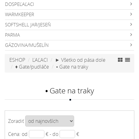
DOSPEĽAĽACI
WARMKEEPER
SOFTSHELL JAR/JESEŇ
PARMA
GÁZOVINA/MUŠELÍN
ESHOP
ĽAĽACI
► Všetko od pása dole
♦ Gate/pudláče
• Gate na traky
• Gate na traky
Zoradiť
Cena: od
€ - do
€