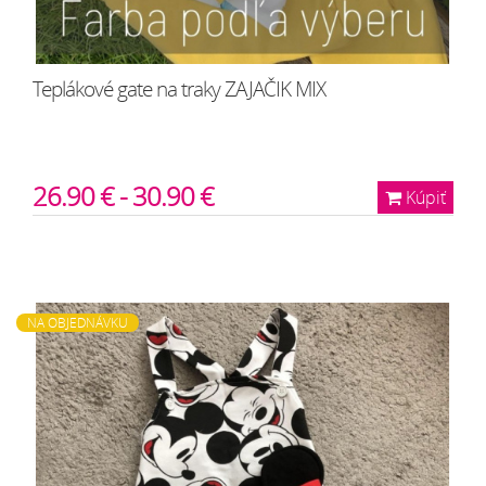
Teplákové gate na traky ZAJAČIK MIX
26.90 € - 30.90 €
Kúpiť
NA OBJEDNÁVKU