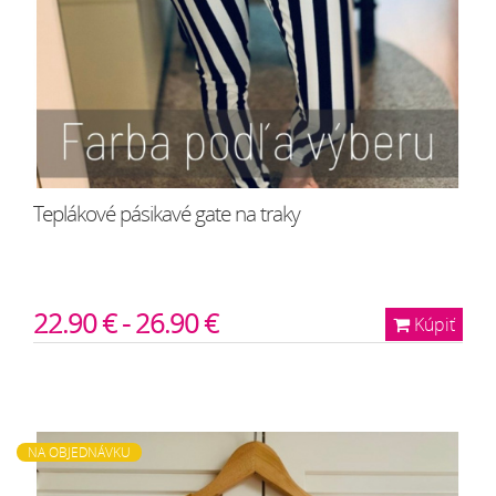
Teplákové pásikavé gate na traky
22.90 € - 26.90 €
Kúpiť
NA OBJEDNÁVKU