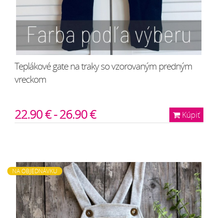
Teplákové gate na traky so vzorovaným predným
vreckom
22.90 € - 26.90 €
Kúpiť
NA OBJEDNÁVKU