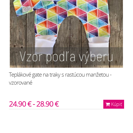
Teplákové gate na traky s rastúcou manžetou -
vzorované
24.90 € - 28.90 €
Kúpiť