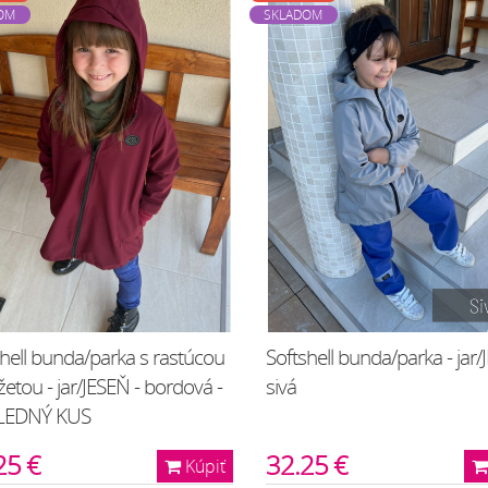
OM
SKLADOM
hell bunda/parka s rastúcou
Softshell bunda/parka - jar/
tou - jar/JESEŇ - bordová -
sivá
LEDNÝ KUS
25 €
32.25 €
Kúpiť