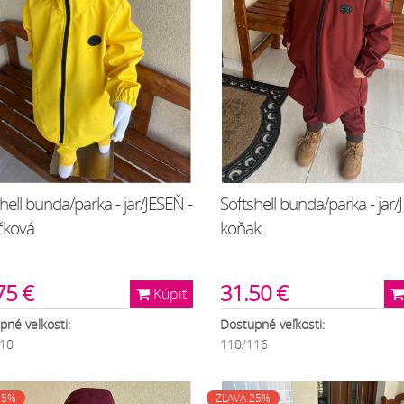
hell bunda/parka - jar/JESEŇ -
Softshell bunda/parka - jar/
čková
koňak
75 €
31.50 €
Kúpiť
pné veľkosti:
Dostupné veľkosti:
10
110/116
25%
ZĽAVA 25%