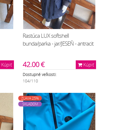
Rastúca LUX softshell
bunda/parka - jar/JESEŇ - antracit
42.00 €
Kúpiť
Kúpiť
Dostupné veľkosti:
104/110
ZĽAVA 25%
SKLADOM