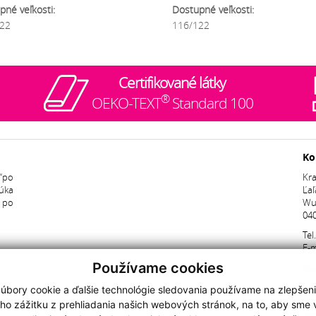
pné veľkosti:
Dostupné veľkosti:
22
116/122
Certifikované látky
®
OEKO-TEXT
Standard 100
Ko
“po
Kra
úka
Ľaľ
ž po
Wu
040
Tel
E-m
Používame cookies
Ne
Pri
úbory cookie a ďalšie technológie sledovania používame na zlepšen
pr
ho zážitku z prehliadania našich webových stránok, na to, aby sme
nov