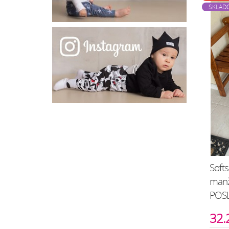
SKLAD
Softs
manže
POS
32.