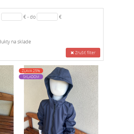
d
€ - do
€
ukty na sklade
Zrušiť filter
ZĽAVA 25%
SKLADOM