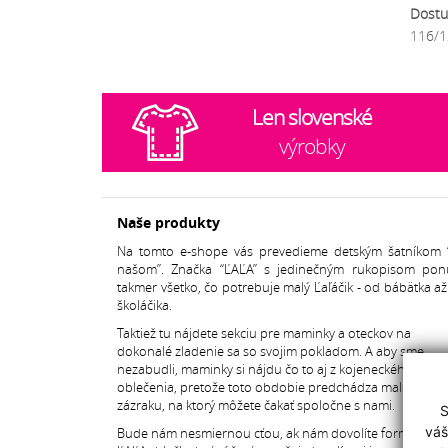
Dostu
116/1
Len slovenské
výrobky
Naše produkty
Na tomto e-shope vás prevedieme detským šatníkom 
našom”. Značka “ĽAĽA” s jedinečným rukopisom pon
takmer všetko, čo potrebuje malý Ľaľáčik - od bábätka a
školáčika.
Taktiež tu nájdete sekciu pre maminky a oteckov na
dokonalé zladenie sa so svojim pokladom. A aby sme
nezabudli, maminky si nájdu čo to aj z kojeneckého
oblečenia, pretože toto obdobie predchádza malému
zázraku, na ktorý môžete čakať spoločne s nami.
S
váš
Bude nám nesmiernou cťou, ak nám dovolíte formou