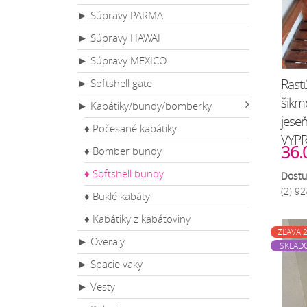
► Súpravy PARMA
► Súpravy HAWAI
► Súpravy MEXICO
Rastú
► Softshell gate
šikm
► Kabátiky/bundy/bomberky
jese
♦ Počesané kabátiky
VYP
36.
♦ Bomber bundy
♦ Softshell bundy
Dostu
(2) 9
♦ Buklé kabáty
♦ Kabátiky z kabátoviny
ZĽAVA 
► Overaly
SKLAD
► Spacie vaky
► Vesty