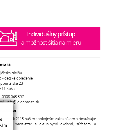
Individuálny prístup
a možnosť šitia na mieru
ntakt
jčírska dielňa
a - detské oblečenie
ppertálska 23
 11 Košice
.:
0908 043 397
ail:
info@lalapredeti.sk
wsletter
dajte sa k 2113 našim spokojným zákazníkom a dostávajte
ie
avidelný newsletter s aktuálnymi akciami, súťažami a
 vám
inkami.