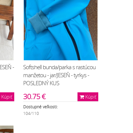
JESEŇ -
Softshell bunda/parka s rastúcou
manžetou - jar/JESEŇ - tyrkys -
POSLEDNÝ KUS
30.75 €
Kúpiť
Kúpiť
Dostupné veľkosti:
104/110