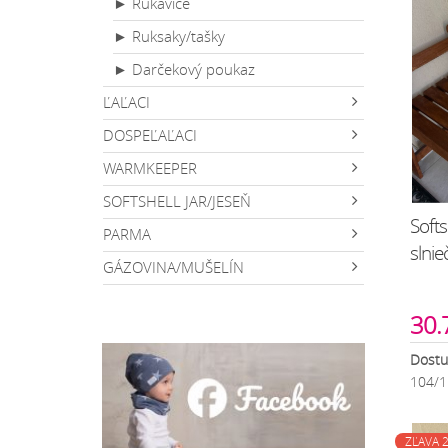
► Rukavice
► Ruksaky/tašky
► Darčekový poukaz
ĽAĽACI
DOSPEĽAĽACI
WARMKEEPER
SOFTSHELL JAR/JESEŇ
Softs
PARMA
slnie
GÁZOVINA/MUŠELÍN
30.
Dostu
104/1
ZĽAVA 