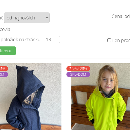
Cena: o
iť
covia:
 položiek na stránku:
Len prod
ltrovať
25%
ZĽAVA 25%
OM
SKLADOM