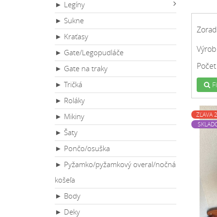
► Legíny
► Sukne
Zorad
► Kraťasy
Výrob
► Gate/Legopudláče
Počet
► Gate na traky
► Tričká
Fi
► Roláky
ZĽAVA 
► Mikiny
SKLAD
► Šaty
► Pončo/osuška
► Pyžamko/pyžamkový overal/nočná
košeľa
► Body
► Deky