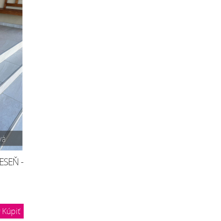
JESEŇ -
Kúpiť