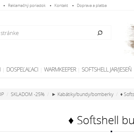
Reklamačný poriadok
Kontakt
Doprava a platba
I
DOSPEĽAĽACI
WARMKEEPER
SOFTSHELL JAR/JESEŇ
OP
SKLADOM -25%
► Kabátiky/bundy/bomberky
♦ Soft
♦ Softshell b