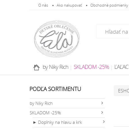
O nás
Ako nakupovať
Obchodné podmienky
by Niky Rich
SKLADOM -25%
ĽAĽAC
PODĽA SORTIMENTU
ESH
by Niky Rich
SKLADOM -25%
► Doplnky na hlavu a krk