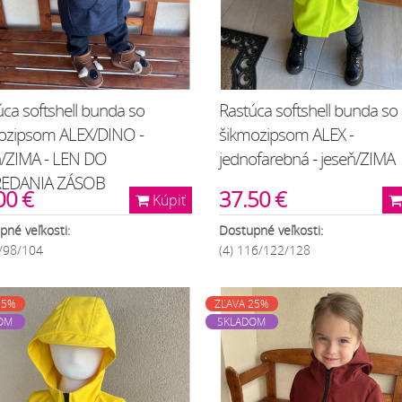
ca softshell bunda so
Rastúca softshell bunda so
ozipsom ALEX/DINO -
šikmozipsom ALEX -
ň/ZIMA - LEN DO
jednofarebná - jeseň/ZIMA
REDANIA ZÁSOB
00 €
37.50 €
Kúpiť
pné veľkosti:
Dostupné veľkosti:
2/98/104
(4) 116/122/128
25%
ZĽAVA 25%
OM
SKLADOM