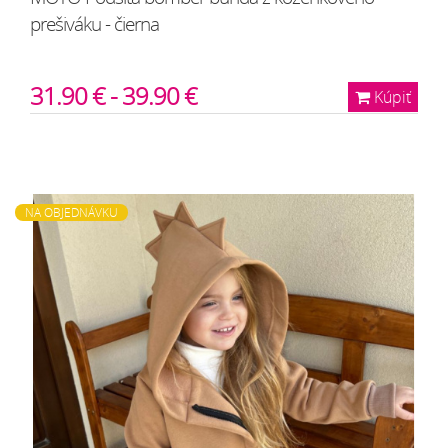
prešiváku - čierna
31.90 € - 39.90 €
Kúpiť
NA OBJEDNÁVKU