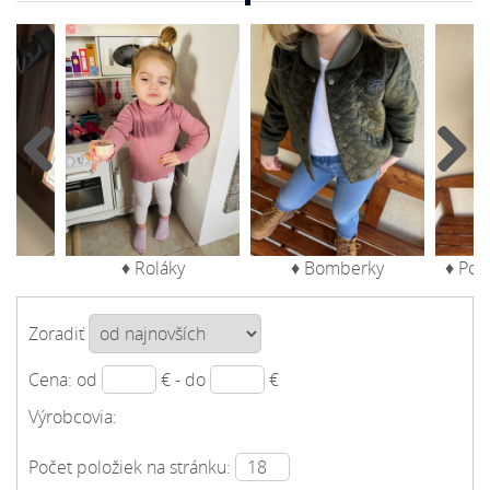
♦ Roláky
♦ Bomberky
♦ Poč
Zoradiť
Cena: od
€ - do
€
Výrobcovia:
Počet položiek na stránku: