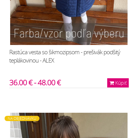
Rastúca vesta so šikmozipsom - prešivák podšitý
teplákovinou - ALEX
36.00 € - 48.00 €
Kúpiť
NA OBJEDNÁVKU