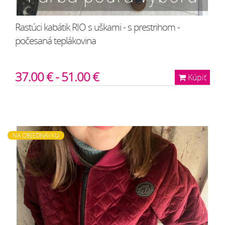
Rastúci kabátik RIO s uškami - s prestrihom -
počesaná teplákovina
37.00 € - 51.00 €
Kúpiť
NA OBJEDNÁVKU