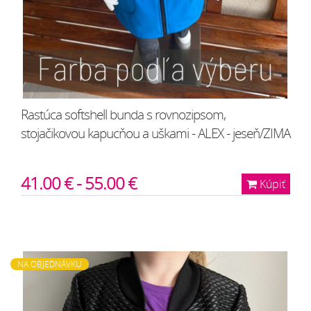
Rastúca softshell bunda s rovnozipsom,
stojačikovou kapucňou a uškami - ALEX - jeseň/ZIMA
41.00 € - 55.00 €
Kúpiť
NA OBJEDNÁVKU