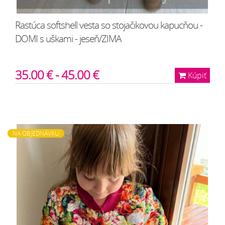
Rastúca softshell vesta so stojačikovou kapucňou -
DOMI s uškami - jeseň/ZIMA
35.00 € - 45.00 €
Kúpiť
NA OBJEDNÁVKU