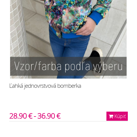
Ľahká jednovrstvová bomberka
28.90 € - 36.90 €
Kúpiť