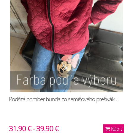
Podšitá bomber bunda zo semišového prešiváku
31.90 € - 39.90 €
Kúpiť