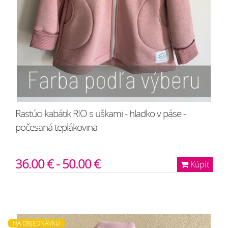
Rastúci kabátik RIO s uškami - hladko v páse -
počesaná teplákovina
36.00 € - 50.00 €
Kúpiť
NA OBJEDNÁVKU