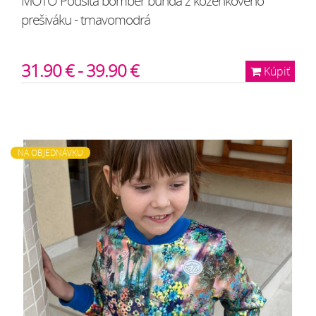
MOTO Podšitá bomber bunda z koženkového
prešiváku - tmavomodrá
31.90 € - 39.90 €
Kúpiť
NA OBJEDNÁVKU