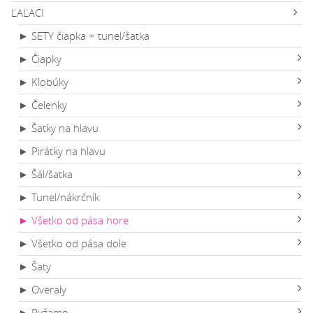
ĽAĽACI
► SETY čiapka + tunel/šatka
► Čiapky
► Klobúky
► Čelenky
► Šatky na hlavu
► Pirátky na hlavu
► Šál/šatka
► Tunel/nákrčník
► Všetko od pása hore
► Všetko od pása dole
► Šaty
► Overaly
► Pyžamo