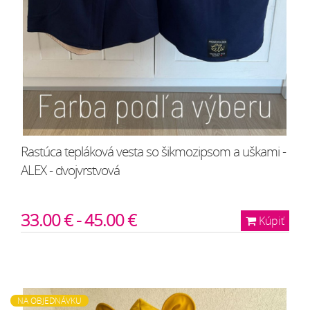
Rastúca tepláková vesta so šikmozipsom a uškami -
ALEX - dvojvrstvová
33.00 € - 45.00 €
Kúpiť
NA OBJEDNÁVKU