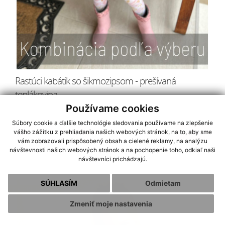
Rastúci kabátik so šikmozipsom - prešívaná
teplákovina
Používame cookies
Súbory cookie a ďalšie technológie sledovania používame na zlepšenie
36.00 € - 50.00 €
Kúpiť
vášho zážitku z prehliadania našich webových stránok, na to, aby sme
vám zobrazovali prispôsobený obsah a cielené reklamy, na analýzu
návštevnosti našich webových stránok a na pochopenie toho, odkiaľ naši
návštevníci prichádzajú.
SÚHLASÍM
Odmietam
NA OBJEDNÁVKU
Zmeniť moje nastavenia