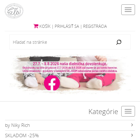
Toggl
navig
KOŠÍK
|
PRIHLÁSIŤ SA
|
REGISTRÁCIA
Kategórie
Toggl
navig
by Niky Rich
SKLADOM -25%