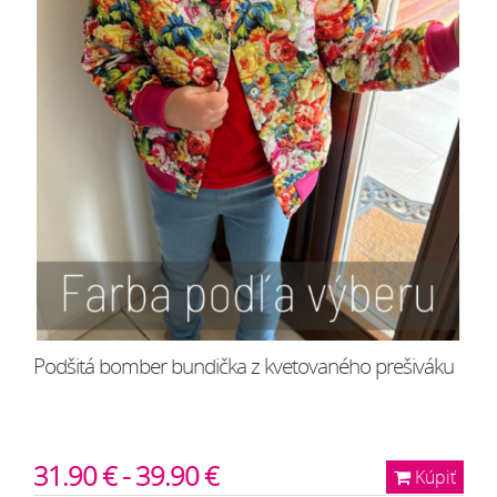
Podšitá bomber bundička z kvetovaného prešiváku
31.90 € - 39.90 €
Kúpiť