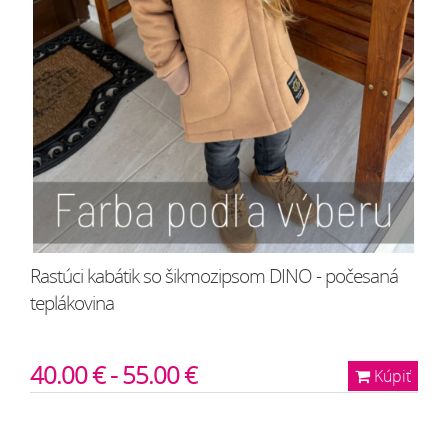
Rastúci kabátik so šikmozipsom DINO - počesaná
teplákovina
40.00 € - 55.00 €
Kúpiť