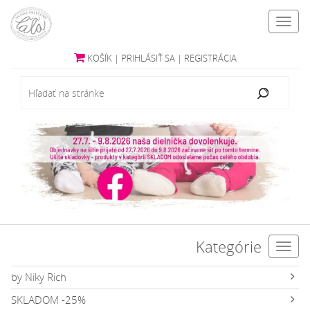
Toggl
navig
KOŠÍK
|
PRIHLÁSIŤ SA
|
REGISTRÁCIA
Kategórie
Toggl
navig
by Niky Rich
SKLADOM -25%