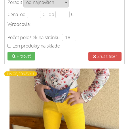
Zoradiť
Cena: od
€ - do
€
Výrobcovia:
Počet položiek na stránku:
Len produkty na sklade
Filtrovať
Zrušiť filter
NA OBJEDNÁVKU