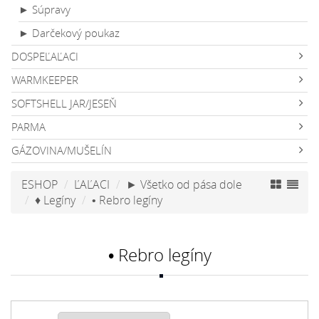
► Súpravy
► Darčekový poukaz
DOSPEĽAĽACI
WARMKEEPER
SOFTSHELL JAR/JESEŇ
PARMA
GÁZOVINA/MUŠELÍN
ESHOP
ĽAĽACI
► Všetko od pása dole
♦ Legíny
• Rebro legíny
• Rebro legíny