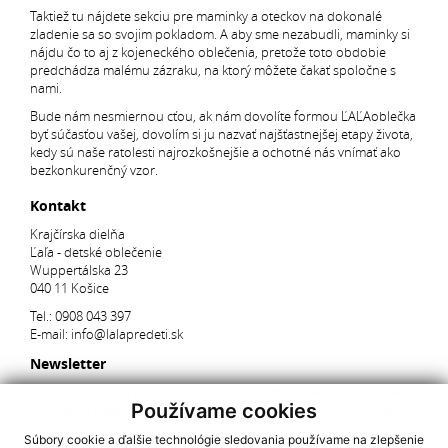
Taktiež tu nájdete sekciu pre maminky a oteckov na dokonalé
zladenie sa so svojim pokladom. A aby sme nezabudli, maminky si
nájdu čo to aj z kojeneckého oblečenia, pretože toto obdobie
predchádza malému zázraku, na ktorý môžete čakať spoločne s
nami.
Bude nám nesmiernou cťou, ak nám dovolíte formou ĽAĽAoblečka
byť súčasťou vašej, dovolím si ju nazvať najšťastnejšej etapy života,
kedy sú naše ratolesti najrozkošnejšie a ochotné nás vnímať ako
bezkonkurenčný vzor.
Kontakt
Krajčírska dielňa
Ľaľa - detské oblečenie
Wuppertálska 23
040 11 Košice
Tel.:
0908 043 397
E-mail:
info@lalapredeti.sk
Newsletter
Pridajte sa k 2113 našim spokojným zákazníkom a dostávajte
Používame cookies
pravidelný newsletter s aktuálnymi akciami, súťažami a novinkami.
Súbory cookie a ďalšie technológie sledovania používame na zlepšenie