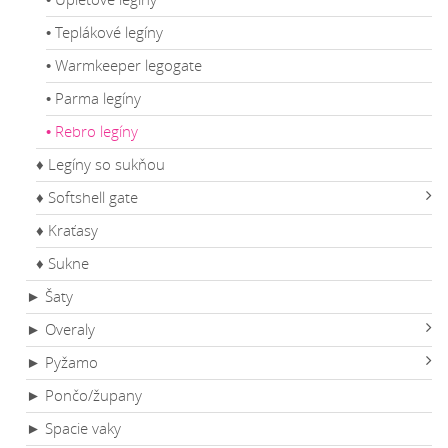
• Teplákové legíny
• Warmkeeper legogate
• Parma legíny
• Rebro legíny
♦ Legíny so sukňou
♦ Softshell gate
♦ Kraťasy
♦ Sukne
► Šaty
► Overaly
► Pyžamo
► Pončo/župany
► Spacie vaky