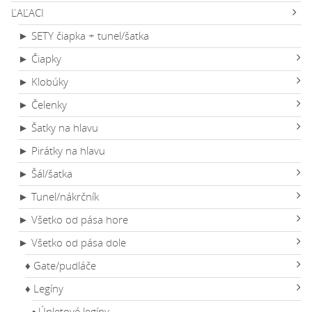
ĽAĽACI
► SETY čiapka + tunel/šatka
► Čiapky
► Klobúky
► Čelenky
► Šatky na hlavu
► Pirátky na hlavu
► Šál/šatka
► Tunel/nákrčník
► Všetko od pása hore
► Všetko od pása dole
♦ Gate/pudláče
♦ Legíny
• Úpletové legíny