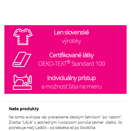
Len slovenské
výrobky
Certifikované látky
®
OEKO-TEXT
Standard 100
Individuálny prístup
a možnosť šitia na mieru
Naše produkty
Na tomto e-shope vás prevedieme detským šatníkom “po našom”.
Značka “ĽAĽA” s jedinečným rukopisom ponúka takmer všetko, čo
potrebuje malý Ľaľáčik - od bábätka až po školáčika.