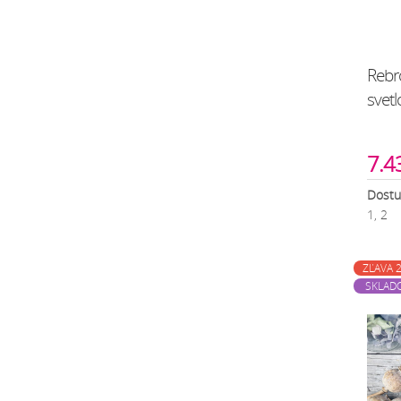
Rebr
svet
7.43
Dostu
1, 2
ZĽAVA 
SKLAD