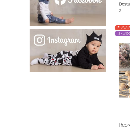
Dostu
2
ZĽAVA 
SKLAD
Rebr