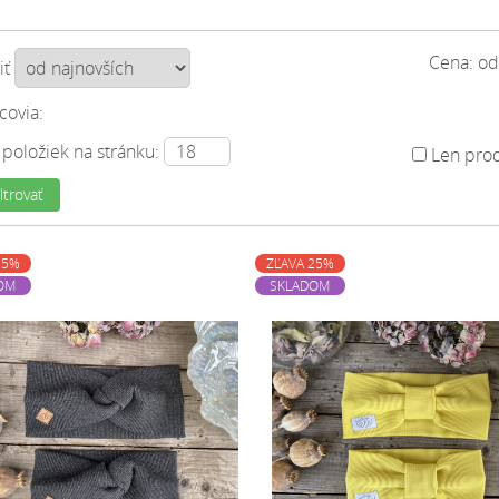
Cena: o
iť
covia:
 položiek na stránku:
Len prod
ltrovať
25%
ZĽAVA 25%
OM
SKLADOM