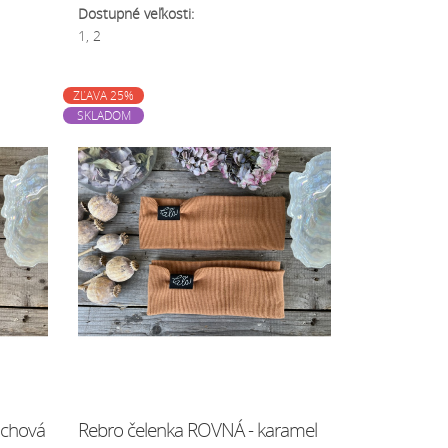
Dostupné veľkosti:
1, 2
ZĽAVA 25%
SKLADOM
achová
Rebro čelenka ROVNÁ - karamel