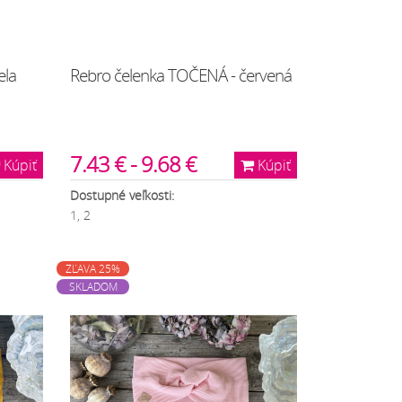
ela
Rebro čelenka TOČENÁ - červená
7.43 € - 9.68 €
Kúpiť
Kúpiť
Dostupné veľkosti:
1, 2
ZĽAVA 25%
SKLADOM