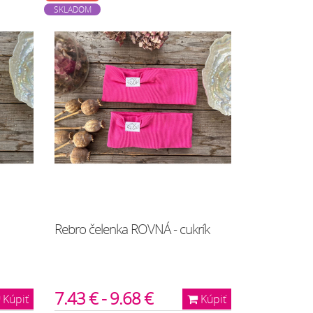
SKLADOM
Rebro čelenka ROVNÁ - cukrík
7.43 € - 9.68 €
Kúpiť
Kúpiť