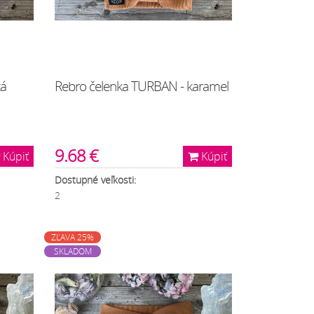
tá
Rebro čelenka TURBAN - karamel
9.68 €
Kúpiť
Kúpiť
Dostupné veľkosti:
2
ZĽAVA 25%
SKLADOM