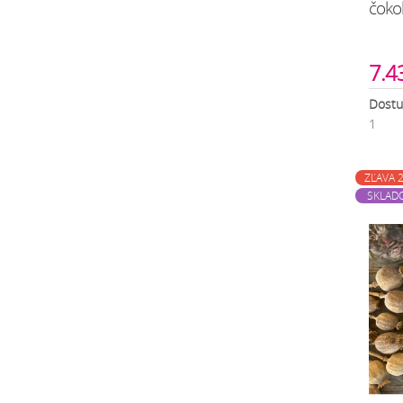
čoko
7.4
Dostu
1
ZĽAVA 
SKLAD