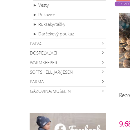
SKLAD
► Vesty
► Rukavice
► Ruksaky/tašky
► Darčekový poukaz
ĽAĽACI
DOSPEĽAĽACI
WARMKEEPER
SOFTSHELL JAR/JESEŇ
PARMA
GÁZOVINA/MUŠELÍN
Rebr
9.6