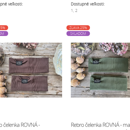
pné veľkosti:
Dostupné veľkosti:
1, 2
25%
ZĽAVA 25%
OM
SKLADOM
o čelenka ROVNÁ -
Rebro čelenka ROVNÁ - m