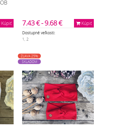
SOB
7.43 € - 9.68 €
Kúpiť
Kúpiť
Dostupné veľkosti:
1, 2
ZĽAVA 25%
SKLADOM