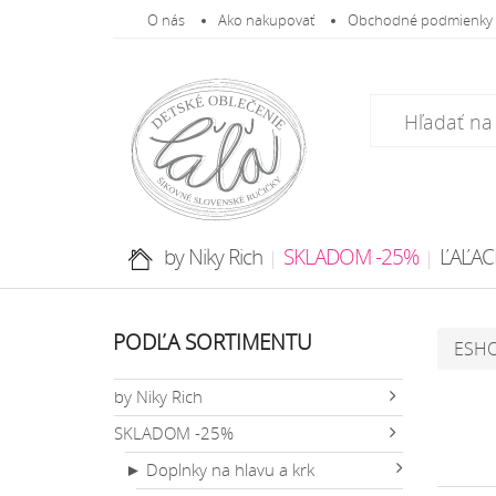
O nás
Ako nakupovať
Obchodné podmienky
by Niky Rich
SKLADOM -25%
ĽAĽAC
PODĽA SORTIMENTU
ESH
by Niky Rich
SKLADOM -25%
► Doplnky na hlavu a krk