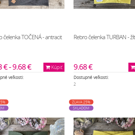
o čelenka TOČENÁ - antracit
Rebro čelenka TURBAN - žl
 € - 9.68 €
9.68 €
Kúpiť
pné veľkosti:
Dostupné veľkosti:
2
25%
ZĽAVA 25%
OM
SKLADOM