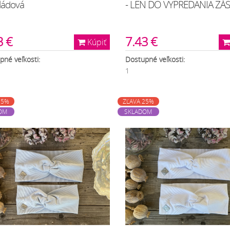
ládová
- LEN DO VYPREDANIA ZÁ
3 €
7.43 €
Kúpiť
pné veľkosti:
Dostupné veľkosti:
1
25%
ZĽAVA 25%
OM
SKLADOM