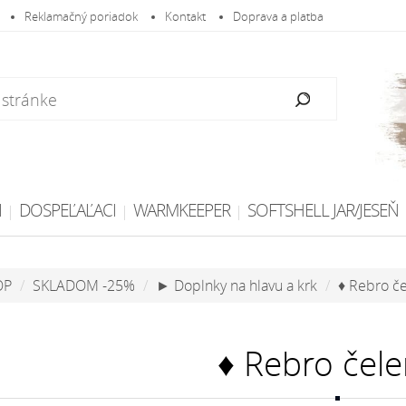
Reklamačný poriadok
Kontakt
Doprava a platba
I
DOSPEĽAĽACI
WARMKEEPER
SOFTSHELL JAR/JESEŇ
OP
SKLADOM -25%
► Doplnky na hlavu a krk
♦ Rebro č
♦ Rebro čel