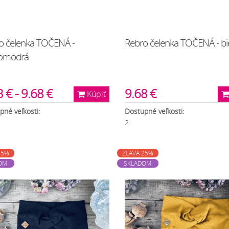
o čelenka TOČENÁ -
Rebro čelenka TOČENÁ - bi
lomodrá
 € - 9.68 €
9.68 €
Kúpiť
pné veľkosti:
Dostupné veľkosti:
2
25%
ZĽAVA 25%
OM
SKLADOM