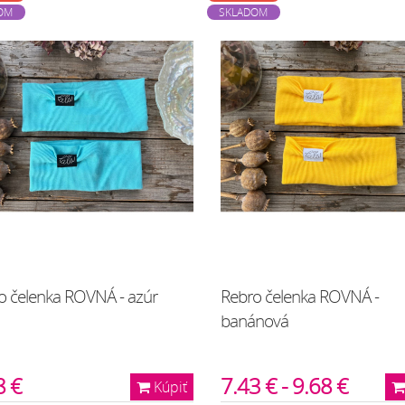
OM
SKLADOM
o čelenka ROVNÁ - azúr
Rebro čelenka ROVNÁ -
banánová
8 €
7.43 € - 9.68 €
Kúpiť