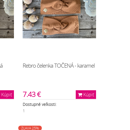
tá
Rebro čelenka TOČENÁ - karamel
7.43 €
Kúpiť
Kúpiť
Dostupné veľkosti:
1
ZĽAVA 25%