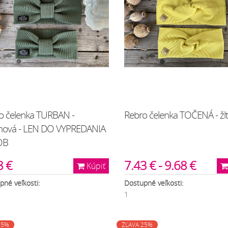
o čelenka TURBAN -
Rebro čelenka TOČENÁ - žl
ová - LEN DO VYPREDANIA
OB
8 €
7.43 € - 9.68 €
Kúpiť
pné veľkosti:
Dostupné veľkosti:
1
25%
ZĽAVA 25%