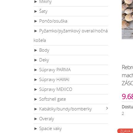
► Mikiny
► Šaty
► Pončo/osuška
► Pyžamko/pyžamkový overal/nočná
košeľa
► Body
► Deky
Rebr
► Súpravy PARMA
mach
► Súpravy HAWAI
ZÁS
► Súpravy MEXICO
9.6
► Softshell gate
Dostu
► Kabátiky/bundy/bomberky
2
► Overaly
► Spacie vaky
ZĽAVA 