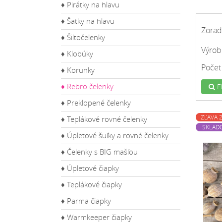
♦ Pirátky na hlavu
♦ Šatky na hlavu
Zorad
♦ Šiltočelenky
Výrob
♦ Klobúky
Počet
♦ Korunky
♦ Rebro čelenky
Fi
♦ Preklopené čelenky
ZĽAVA 
♦ Teplákové rovné čelenky
SKLAD
♦ Úpletové šuľky a rovné čelenky
♦ Čelenky s BIG mašľou
♦ Úpletové čiapky
♦ Teplákové čiapky
♦ Parma čiapky
♦ Warmkeeper čiapky