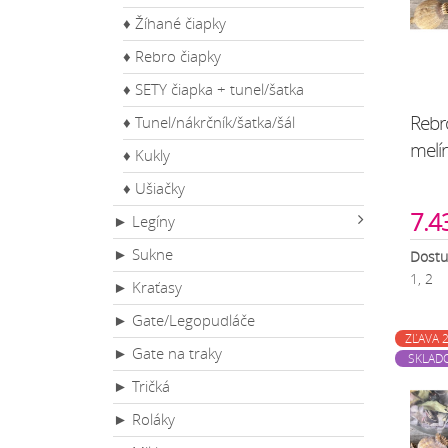
♦ Žíhané čiapky
♦ Rebro čiapky
♦ SETY čiapka + tunel/šatka
Rebr
♦ Tunel/nákrčník/šatka/šál
melír
♦ Kukly
♦ Ušiačky
7.43
► Legíny
► Sukne
Dostu
1, 2
► Kraťasy
► Gate/Legopudláče
ZĽAVA 
► Gate na traky
SKLAD
► Tričká
► Roláky