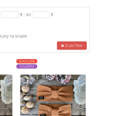
d
€ - do
€
ukty na sklade
Zrušiť filter
ZĽAVA 25%
SKLADOM