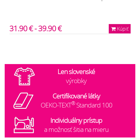
31.90 € - 39.90 €
Kúpiť
Len slovenské
výrobky
Certifikované látky
®
OEKO-TEXT
Standard 100
Individuálny prístup
a možnosť šitia na mieru