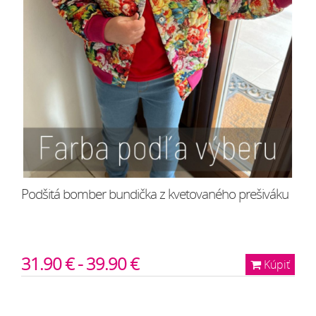
Podšitá bomber bundička z kvetovaného prešiváku
31.90 € - 39.90 €
Kúpiť