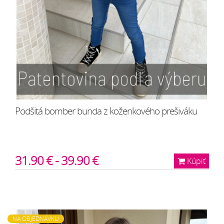
Podšitá bomber bunda z koženkového prešiváku
31.90 € - 39.90 €
Kúpiť
NA OBJEDNÁVKU