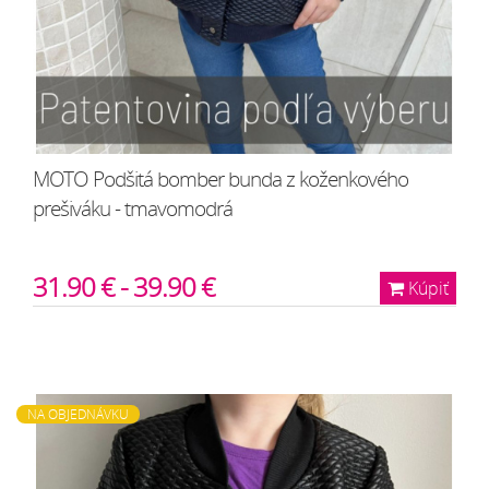
MOTO Podšitá bomber bunda z koženkového
prešiváku - tmavomodrá
31.90 € - 39.90 €
Kúpiť
NA OBJEDNÁVKU