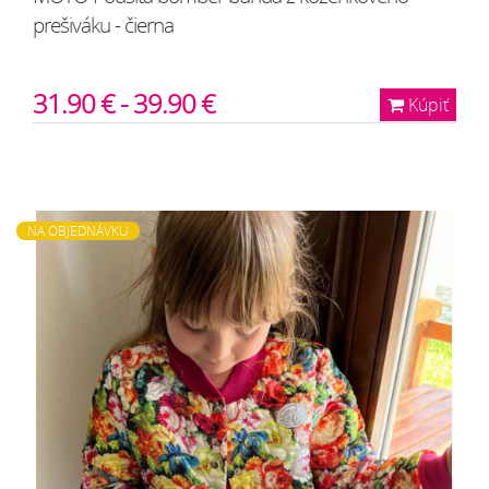
prešiváku - čierna
31.90 € - 39.90 €
Kúpiť
NA OBJEDNÁVKU