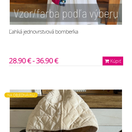
Ľahká jednovrstvová bomberka
28.90 € - 36.90 €
Kúpiť
NA OBJEDNÁVKU