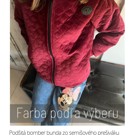
Podšitá bomber bunda zo semišového prešiváku