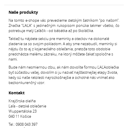
Naše produkty
Na tomto e-shope vás prevedieme detským šatníkom “po našom”.
Značka “ĽAĽA” s jedinečným rukopisom ponúka takmer všetko, čo
potrebuje malý Ľaľáčik - od bábätka až po školáčika.
Taktiež tu nájdete sekciu pre maminky a oteckov na dokonalé
zladenie sa so svojim pokladom. A aby sme nezabudli, maminky si
nájdu čo to aj z kojeneckého oblečenia, pretože toto obdobie
predchádza malému zázraku, na ktorý môžete čakať spoločne s
nami.
Bude nám nesmiernou cťou, ak nám dovolíte formou ĽAĽAoblečka
byť súčasťou vašej, dovolím si ju nazvať najšťastnejšej etapy života,
kedy sú naše ratolesti najrozkošnejšie a ochotné nás vnímať ako
bezkonkurenčný vzor.
Kontakt
Krajčírska dielňa
Ľaľa - detské oblečenie
Wuppertálska 23
040 11 Košice
Tel.:
0908 043 397