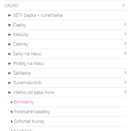
ĽAĽACI
► SETY čiapka + tunel/šatka
► Čiapky
► Klobúky
► Čelenky
► Šatky na hlavu
► Pirátky na hlavu
► Šál/šatka
► Tunel/nákrčník
► Všetko od pása hore
♦ Bomberky
♦ Počesané kabátiky
♦ Softshell bundy
♦ Kardigány