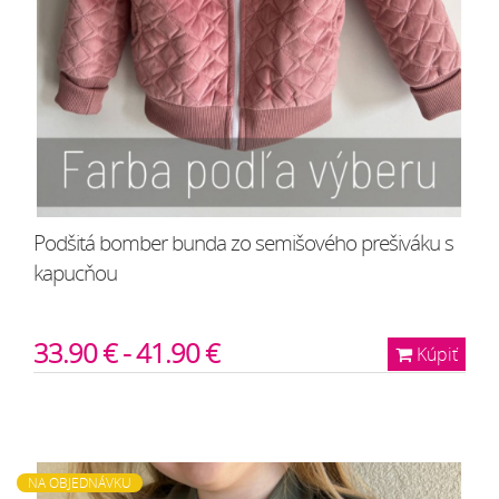
Podšitá bomber bunda zo semišového prešiváku s
kapucňou
33.90 € - 41.90 €
Kúpiť
NA OBJEDNÁVKU