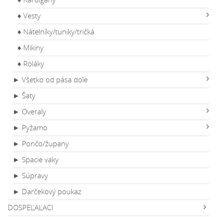
♦ Vesty
♦ Nátelníky/tuniky/tričká
♦ Mikiny
♦ Roláky
► Všetko od pása dole
► Šaty
► Overaly
► Pyžamo
► Pončo/župany
► Spacie vaky
► Súpravy
► Darčekový poukaz
DOSPEĽAĽACI