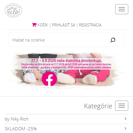
Toggl
navig
KOŠÍK
|
PRIHLÁSIŤ SA
|
REGISTRÁCIA
Kategórie
Toggl
navig
by Niky Rich
SKLADOM -25%