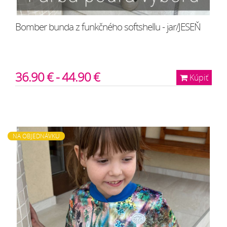
Bomber bunda z funkčného softshellu - jar/JESEŇ
36.90 € - 44.90 €
Kúpiť
NA OBJEDNÁVKU