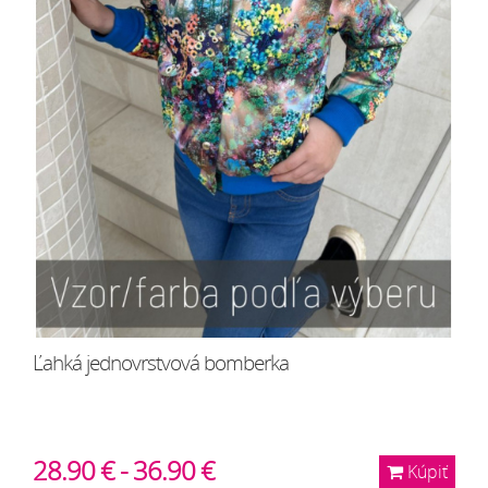
Ľahká jednovrstvová bomberka
28.90 € - 36.90 €
Kúpiť