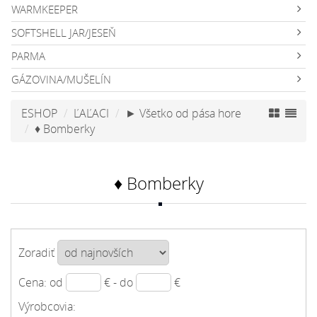
WARMKEEPER
SOFTSHELL JAR/JESEŇ
PARMA
GÁZOVINA/MUŠELÍN
ESHOP
ĽAĽACI
► Všetko od pása hore
♦ Bomberky
♦ Bomberky
Zoradiť
Cena: od
€ - do
€
Výrobcovia: