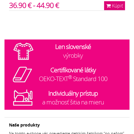
36.90 € - 44.90 €
Kúpiť
Len slovenské
výrobky
Certifikované látky
®
OEKO-TEXT
Standard 100
Individuálny prístup
a možnosť šitia na mieru
Naše produkty
Na tomto e-shope vás prevedieme detským šatníkom “po našom”.