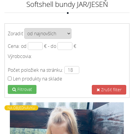
Softshell bundy JAR/JESEŇ
Zoradiť
Cena: od
€ - do
€
Výrobcovia:
Počet položiek na stránku:
Len produkty na sklade
Filtrovať
Zrušiť filter
NA OBJEDNÁVKU