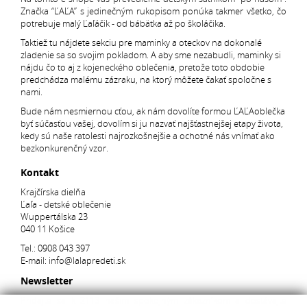
Značka “ĽAĽA” s jedinečným rukopisom ponúka takmer všetko, čo
potrebuje malý Ľaľáčik - od bábätka až po školáčika.
Taktiež tu nájdete sekciu pre maminky a oteckov na dokonalé
zladenie sa so svojim pokladom. A aby sme nezabudli, maminky si
nájdu čo to aj z kojeneckého oblečenia, pretože toto obdobie
predchádza malému zázraku, na ktorý môžete čakať spoločne s
nami.
Bude nám nesmiernou cťou, ak nám dovolíte formou ĽAĽAoblečka
byť súčasťou vašej, dovolím si ju nazvať najšťastnejšej etapy života,
kedy sú naše ratolesti najrozkošnejšie a ochotné nás vnímať ako
bezkonkurenčný vzor.
Kontakt
Krajčírska dielňa
Ľaľa - detské oblečenie
Wuppertálska 23
040 11 Košice
Tel.:
0908 043 397
E-mail:
info@lalapredeti.sk
Newsletter
Pridajte sa k 2113 našim spokojným zákazníkom a dostávajte