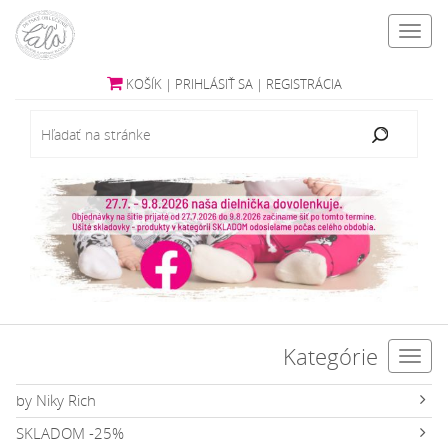
Toggl
navig
KOŠÍK
|
PRIHLÁSIŤ SA
|
REGISTRÁCIA
Kategórie
Toggl
navig
by Niky Rich
SKLADOM -25%