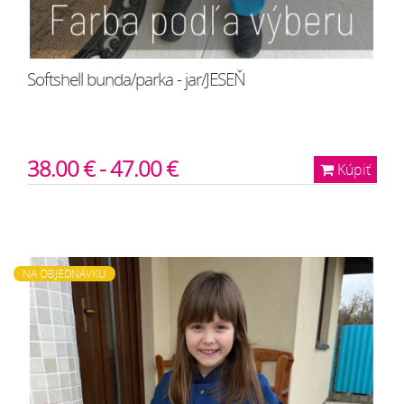
Softshell bunda/parka - jar/JESEŇ
38.00 € - 47.00 €
Kúpiť
NA OBJEDNÁVKU