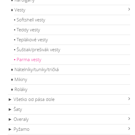
♦ Vesty
• Softshell vesty
• Teddy vesty
• Teplákové vesty
• Šuštiak/prešivák vesty
• Parma vesty
♦ Nátelníky/tuniky/tričká
♦ Mikiny
♦ Roláky
► Všetko od pása dole
► Šaty
► Overaly
► Pyžamo