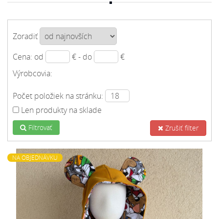
Zoradiť
Cena: od
€ - do
€
Výrobcovia:
Počet položiek na stránku:
Len produkty na sklade
Filtrovať
Zrušiť filter
NA OBJEDNÁVKU