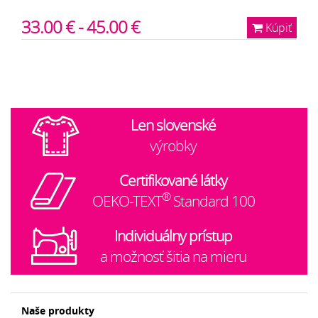
33.00 € - 45.00 €
Kúpiť
Len slovenské
výrobky
Certifikované látky
®
OEKO-TEXT
Standard 100
Individuálny prístup
a možnosť šitia na mieru
Naše produkty