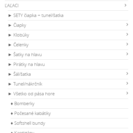
ĽAĽACI
► SETY čiapka + tunel/šatka
► Čiapky
► Klobúky
► Čelenky
► Šatky na hlavu
► Pirátky na hlavu
► Šál/šatka
► Tunel/nákrčník
► Všetko od pása hore
♦ Bomberky
♦ Počesané kabátiky
♦ Softshell bundy
♦ Kardigány