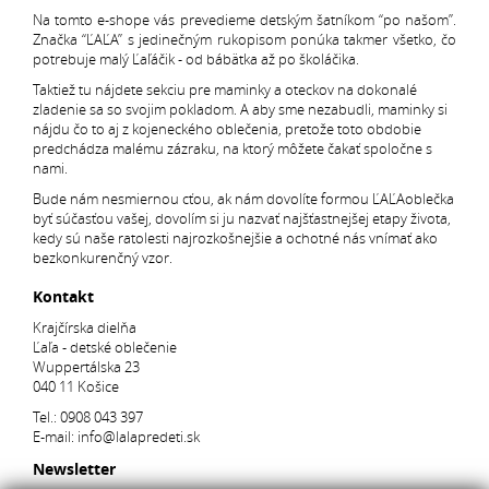
Na tomto e-shope vás prevedieme detským šatníkom “po našom”.
Značka “ĽAĽA” s jedinečným rukopisom ponúka takmer všetko, čo
potrebuje malý Ľaľáčik - od bábätka až po školáčika.
Taktiež tu nájdete sekciu pre maminky a oteckov na dokonalé
zladenie sa so svojim pokladom. A aby sme nezabudli, maminky si
nájdu čo to aj z kojeneckého oblečenia, pretože toto obdobie
predchádza malému zázraku, na ktorý môžete čakať spoločne s
nami.
Bude nám nesmiernou cťou, ak nám dovolíte formou ĽAĽAoblečka
byť súčasťou vašej, dovolím si ju nazvať najšťastnejšej etapy života,
kedy sú naše ratolesti najrozkošnejšie a ochotné nás vnímať ako
bezkonkurenčný vzor.
Kontakt
Krajčírska dielňa
Ľaľa - detské oblečenie
Wuppertálska 23
040 11 Košice
Tel.:
0908 043 397
E-mail:
info@lalapredeti.sk
Newsletter