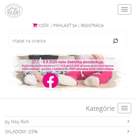
Toggl
navig
KOŠÍK
|
PRIHLÁSIŤ SA
|
REGISTRÁCIA
Kategórie
Toggl
navig
by Niky Rich
SKLADOM -25%