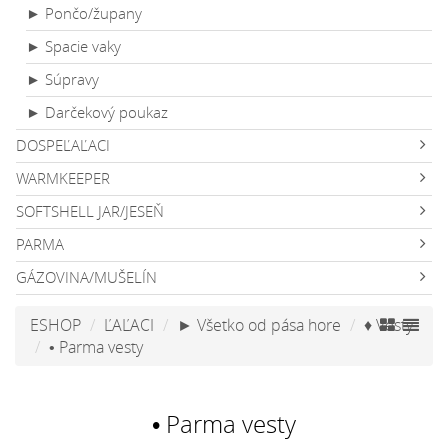
► Pončo/župany
► Spacie vaky
► Súpravy
► Darčekový poukaz
DOSPEĽAĽACI
WARMKEEPER
SOFTSHELL JAR/JESEŇ
PARMA
GÁZOVINA/MUŠELÍN
ESHOP
ĽAĽACI
► Všetko od pása hore
♦ Vesty
• Parma vesty
• Parma vesty