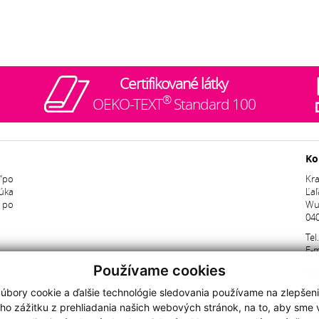
Certifikované látky
®
OEKO-TEXT
Standard 100
Ko
“po
Kra
úka
Ľaľ
ž po
Wu
040
Tel
E-m
Používame cookies
Ne
Pri
úbory cookie a ďalšie technológie sledovania používame na zlepšen
pr
ho zážitku z prehliadania našich webových stránok, na to, aby sme
nov