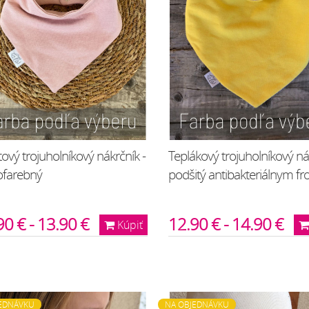
ový trojuholníkový nákrčník -
Teplákový trojuholníkový ná
ofarebný
podšitý antibakteriálnym fr
90 € - 13.90 €
12.90 € - 14.90 €
Kúpiť
EDNÁVKU
NA OBJEDNÁVKU