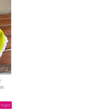
ý
om
Kúpiť