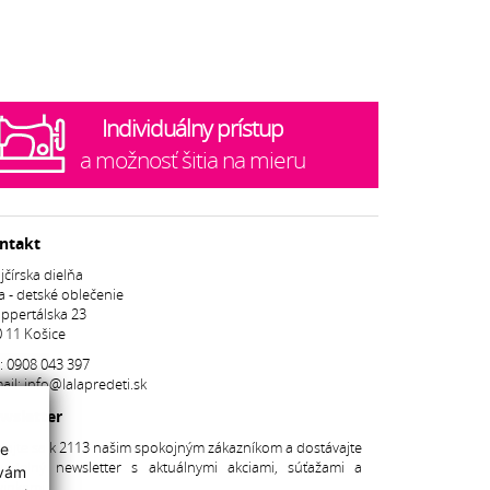
Individuálny prístup
a možnosť šitia na mieru
ntakt
jčírska dielňa
a - detské oblečenie
ppertálska 23
 11 Košice
.:
0908 043 397
ail:
info@lalapredeti.sk
wsletter
dajte sa k 2113 našim spokojným zákazníkom a dostávajte
ie
avidelný newsletter s aktuálnymi akciami, súťažami a
 vám
inkami.