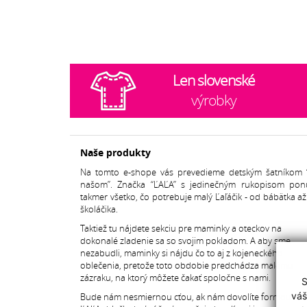
Len slovenské
výrobky
Naše produkty
Na tomto e-shope vás prevedieme detským šatníkom 
našom”. Značka “ĽAĽA” s jedinečným rukopisom pon
takmer všetko, čo potrebuje malý Ľaľáčik - od bábätka a
školáčika.
Taktiež tu nájdete sekciu pre maminky a oteckov na
dokonalé zladenie sa so svojim pokladom. A aby sme
nezabudli, maminky si nájdu čo to aj z kojeneckého
oblečenia, pretože toto obdobie predchádza malému
zázraku, na ktorý môžete čakať spoločne s nami.
S
váš
Bude nám nesmiernou cťou, ak nám dovolíte formou