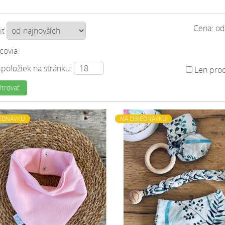
Cena: o
iť
covia:
 položiek na stránku:
Len prod
ltrovať
EDNÁVKU
NA OBJEDNÁVKU