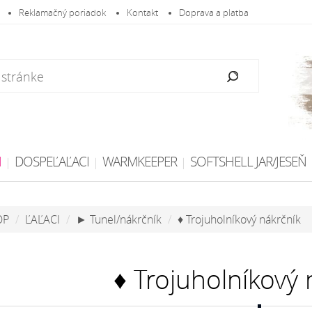
Reklamačný poriadok
Kontakt
Doprava a platba
I
DOSPEĽAĽACI
WARMKEEPER
SOFTSHELL JAR/JESEŇ
OP
ĽAĽACI
► Tunel/nákrčník
♦ Trojuholníkový nákrčník
♦ Trojuholníkový 