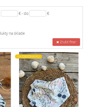
d
€ - do
€
ukty na sklade
Zrušiť filter
NA OBJEDNÁVKU