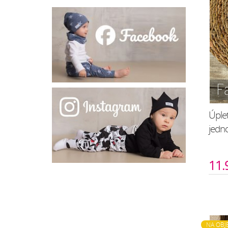
Úplet
jedn
11.
NA OBJ