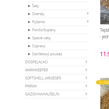
► Šaty
► Overaly
► Pyžamo
Teplá
► Pončo/župany
- je
► Spacie vaky
► Súpravy
11.
► Darčekový poukaz
DOSPEĽAĽACI
WARMKEEPER
SOFTSHELL JAR/JESEŇ
NA OBJ
PARMA
GÁZOVINA/MUŠELÍN