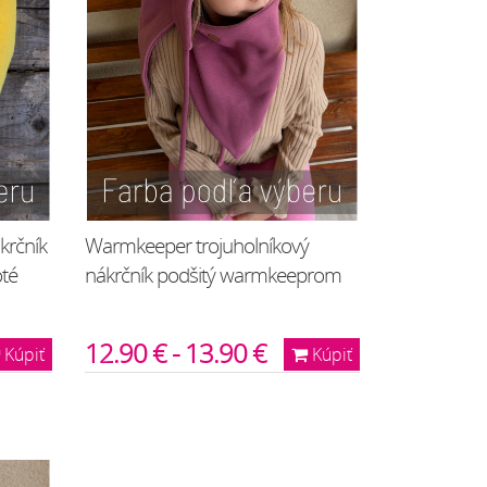
krčník
Warmkeeper trojuholníkový
oté
nákrčník podšitý warmkeeprom
12.90 € - 13.90 €
Kúpiť
Kúpiť