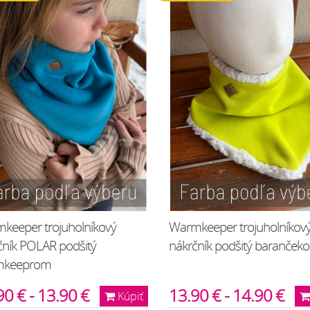
keeper trojuholníkový
Warmkeeper trojuholníkov
čník POLAR podšitý
nákrčník podšitý baranček
mkeeprom
90 € - 13.90 €
13.90 € - 14.90 €
Kúpiť