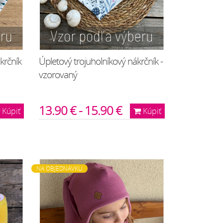
krčník
Úpletový trojuholníkový nákrčník -
vzorovaný
13.90 € - 15.90 €
Kúpiť
Kúpiť
NA OBJEDNÁVKU