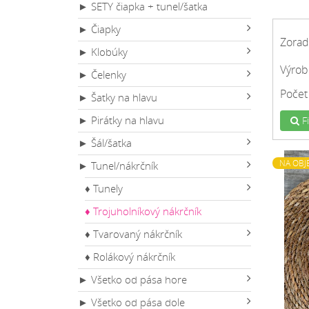
► SETY čiapka + tunel/šatka
► Čiapky
Zorad
► Klobúky
Výrob
► Čelenky
Počet
► Šatky na hlavu
► Pirátky na hlavu
Fi
► Šál/šatka
NA OBJ
► Tunel/nákrčník
♦ Tunely
♦ Trojuholníkový nákrčník
♦ Tvarovaný nákrčník
♦ Rolákový nákrčník
► Všetko od pása hore
► Všetko od pása dole