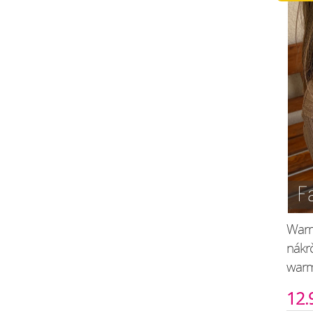
Warm
nákr
war
12.