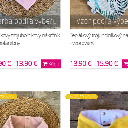
kový trojuholníkový nákrčník
Teplákový trojuholníkový ná
dnofarebný
- vzorovaný
90 € - 13.90 €
13.90 € - 15.90 €
Kúpiť
EDNÁVKU
NA OBJEDNÁVKU