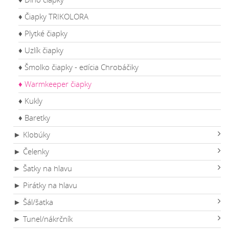
♦ Čiapky TRIKOLORA
♦ Plytké čiapky
♦ Uzlík čiapky
♦ Šmolko čiapky - edícia Chrobáčiky
♦ Warmkeeper čiapky
♦ Kukly
♦ Baretky
► Klobúky
► Čelenky
► Šatky na hlavu
► Pirátky na hlavu
► Šál/šatka
► Tunel/nákrčník