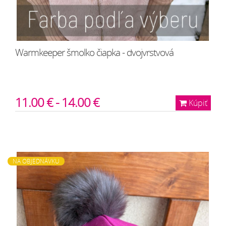
Warmkeeper šmolko čiapka - dvojvrstvová
11.00 € - 14.00 €
Kúpiť
NA OBJEDNÁVKU