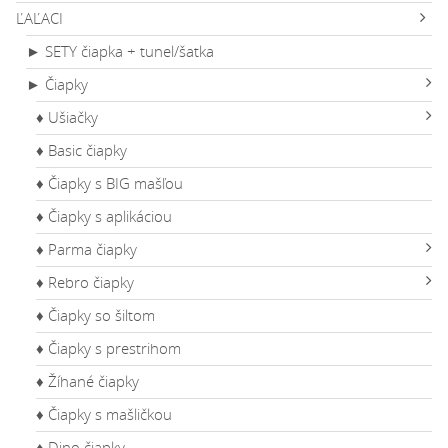
ĽAĽACI
► SETY čiapka + tunel/šatka
► Čiapky
♦ Ušiačky
♦ Basic čiapky
♦ Čiapky s BIG mašľou
♦ Čiapky s aplikáciou
♦ Parma čiapky
♦ Rebro čiapky
♦ Čiapky so šiltom
♦ Čiapky s prestrihom
♦ Žíhané čiapky
♦ Čiapky s mašličkou
♦ Dino čiapky