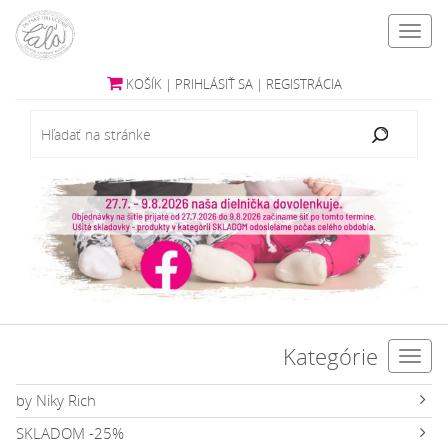
Toggl
navig
KOŠÍK
|
PRIHLÁSIŤ SA
|
REGISTRÁCIA
Kategórie
Toggl
navig
by Niky Rich
SKLADOM -25%