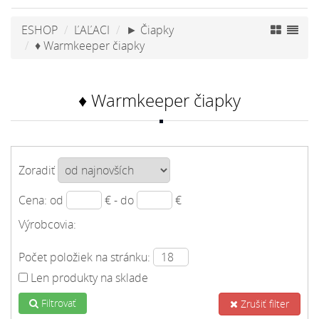
ESHOP
ĽAĽACI
► Čiapky
♦ Warmkeeper čiapky
♦ Warmkeeper čiapky
Zoradiť
Cena: od
€ - do
€
Výrobcovia:
Počet položiek na stránku:
Len produkty na sklade
Filtrovať
Zrušiť filter