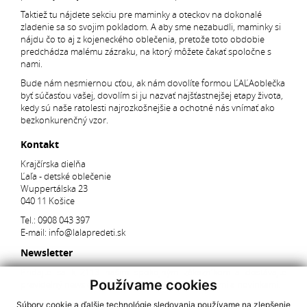
Taktiež tu nájdete sekciu pre maminky a oteckov na dokonalé
zladenie sa so svojim pokladom. A aby sme nezabudli, maminky si
nájdu čo to aj z kojeneckého oblečenia, pretože toto obdobie
predchádza malému zázraku, na ktorý môžete čakať spoločne s
nami.
Bude nám nesmiernou cťou, ak nám dovolíte formou ĽAĽAoblečka
byť súčasťou vašej, dovolím si ju nazvať najšťastnejšej etapy života,
kedy sú naše ratolesti najrozkošnejšie a ochotné nás vnímať ako
bezkonkurenčný vzor.
Kontakt
Krajčírska dielňa
Ľaľa - detské oblečenie
Wuppertálska 23
040 11 Košice
Tel.:
0908 043 397
E-mail:
info@lalapredeti.sk
Newsletter
Pridajte sa k 2113 našim spokojným zákazníkom a dostávajte
Používame cookies
pravidelný newsletter s aktuálnymi akciami, súťažami a novinkami.
Súbory cookie a ďalšie technológie sledovania používame na zlepšenie