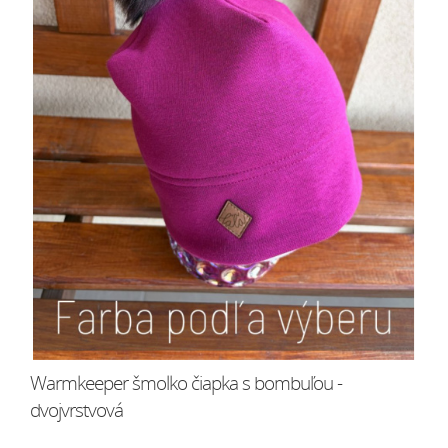
Warmkeeper šmolko čiapka s bombuľou -
dvojvrstvová