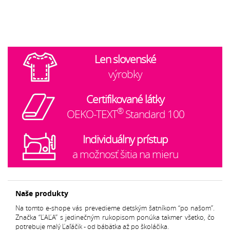
Len slovenské
výrobky
Certifikované látky
®
OEKO-TEXT
Standard 100
Individuálny prístup
a možnosť šitia na mieru
Naše produkty
Na tomto e-shope vás prevedieme detským šatníkom “po našom”.
Značka “ĽAĽA” s jedinečným rukopisom ponúka takmer všetko, čo
potrebuje malý Ľaľáčik - od bábätka až po školáčika.