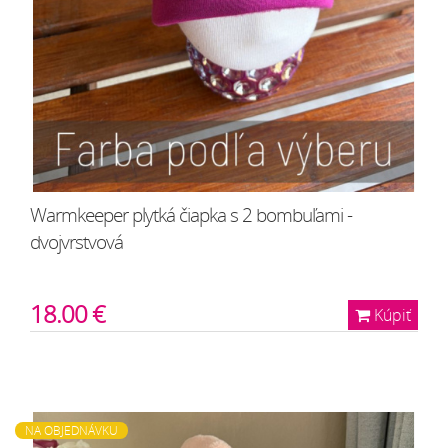
Warmkeeper plytká čiapka s 2 bombuľami -
dvojvrstvová
18.00 €
Kúpiť
NA OBJEDNÁVKU