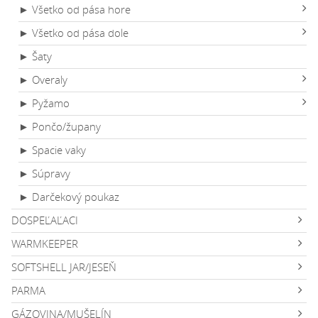
► Všetko od pása hore
► Všetko od pása dole
► Šaty
► Overaly
► Pyžamo
► Pončo/župany
► Spacie vaky
► Súpravy
► Darčekový poukaz
DOSPEĽAĽACI
WARMKEEPER
SOFTSHELL JAR/JESEŇ
PARMA
GÁZOVINA/MUŠELÍN