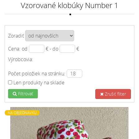
Vzorované klobúky Number 1
Zoradiť
Cena: od
€ - do
€
Výrobcovia:
Počet položiek na stránku:
Len produkty na sklade
Filtrovať
Zrušiť filter
NA OBJEDNÁVKU