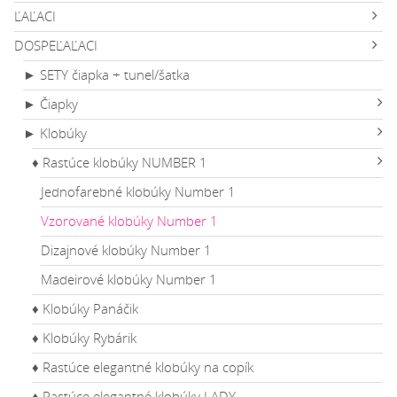
ĽAĽACI
DOSPEĽAĽACI
► SETY čiapka + tunel/šatka
► Čiapky
► Klobúky
♦ Rastúce klobúky NUMBER 1
Jednofarebné klobúky Number 1
Vzorované klobúky Number 1
Dizajnové klobúky Number 1
Madeirové klobúky Number 1
♦ Klobúky Panáčik
♦ Klobúky Rybárik
♦ Rastúce elegantné klobúky na copík
♦ Rastúce elegantné klobúky LADY