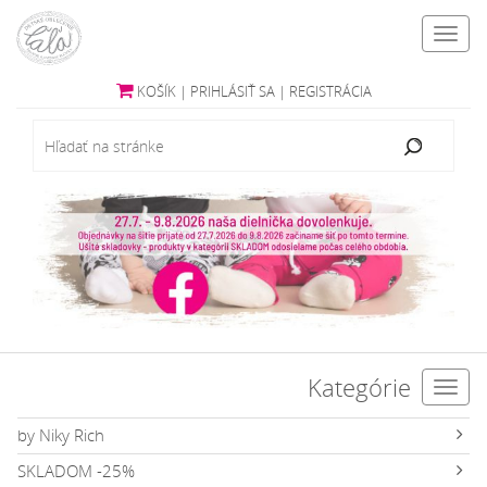
Toggl
navig
KOŠÍK
|
PRIHLÁSIŤ SA
|
REGISTRÁCIA
Kategórie
Toggl
navig
by Niky Rich
SKLADOM -25%