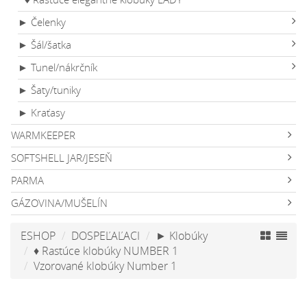
► Čelenky
► Šál/šatka
► Tunel/nákrčník
► Šaty/tuniky
► Kraťasy
WARMKEEPER
SOFTSHELL JAR/JESEŇ
PARMA
GÁZOVINA/MUŠELÍN
ESHOP
DOSPEĽAĽACI
► Klobúky
♦ Rastúce klobúky NUMBER 1
Vzorované klobúky Number 1