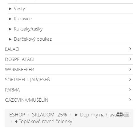
► Vesty
► Rukavice
► Ruksaky/tašky
► Darčekový poukaz
ĽAĽACI
DOSPEĽAĽACI
WARMKEEPER
SOFTSHELL JAR/JESEŇ
PARMA
GÁZOVINA/MUŠELÍN
ESHOP
SKLADOM -25%
► Doplnky na hlavu a krk
♦ Teplákové rovné čelenky