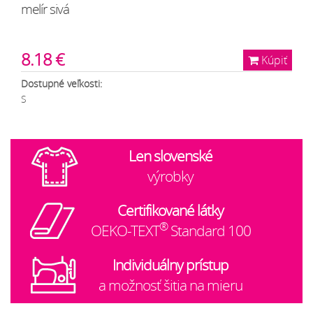
melír sivá
8.18 €
Kúpiť
Dostupné veľkosti:
S
Len slovenské
výrobky
Certifikované látky
®
OEKO-TEXT
Standard 100
Individuálny prístup
a možnosť šitia na mieru