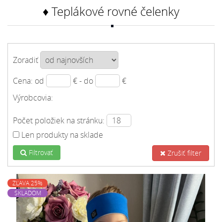
♦ Teplákové rovné čelenky
Zoradiť
Cena: od
€ - do
€
Výrobcovia:
Počet položiek na stránku:
Len produkty na sklade
Filtrovať
Zrušiť filter
ZĽAVA 25%
SKLADOM