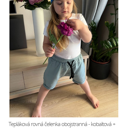
Tepláková rovná čelenka obojstranná - kobaltová +