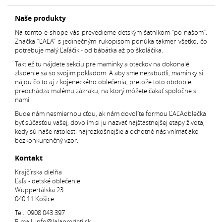
Naše produkty
Na tomto e-shope vás prevedieme detským šatníkom “po našom”.
Značka “ĽAĽA” s jedinečným rukopisom ponúka takmer všetko, čo
potrebuje malý Ľaľáčik - od bábätka až po školáčika.
Taktiež tu nájdete sekciu pre maminky a oteckov na dokonalé
zladenie sa so svojim pokladom. A aby sme nezabudli, maminky si
nájdu čo to aj z kojeneckého oblečenia, pretože toto obdobie
predchádza malému zázraku, na ktorý môžete čakať spoločne s
nami.
Bude nám nesmiernou cťou, ak nám dovolíte formou ĽAĽAoblečka
byť súčasťou vašej, dovolím si ju nazvať najšťastnejšej etapy života,
kedy sú naše ratolesti najrozkošnejšie a ochotné nás vnímať ako
bezkonkurenčný vzor.
Kontakt
Krajčírska dielňa
Ľaľa - detské oblečenie
Wuppertálska 23
040 11 Košice
Tel.:
0908 043 397
E-mail:
info@lalapredeti.sk