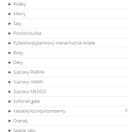
► Roláky
► Mikiny
► Šaty
► Pončo/osuška
► Pyžamko/pyžamkový overal/nočná košeľa
► Body
► Deky
► Súpravy PARMA
► Súpravy HAWAI
► Súpravy MEXICO
► Softshell gate
► Kabátiky/bundy/bomberky
► Overaly
► Spacie vaky