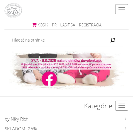
Toggl
navig
KOŠÍK
|
PRIHLÁSIŤ SA
|
REGISTRÁCIA
Kategórie
Toggl
navig
by Niky Rich
SKLADOM -25%