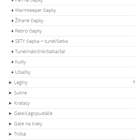
♦ Warmkeeper čiapky
♦ Žíhané čiapky
♦ Rebro čiapky
♦ SETY čiapka + tunel/šatka
♦ Tunel/nákrčník/šatka/šál
♦ Kukly
♦ Ušiačky
► Legíny
► Sukne
► Kraťasy
► Gate/Legopudláče
► Gate na traky
► Tričká