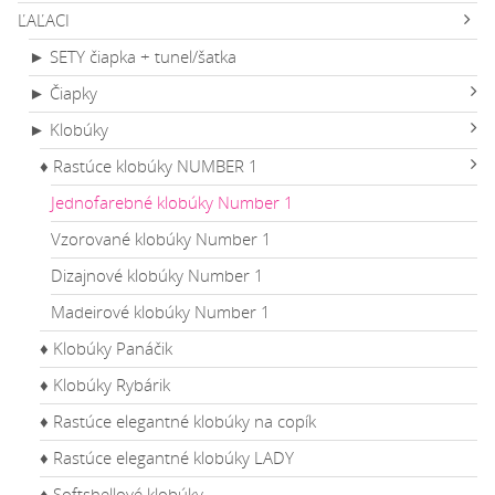
ĽAĽACI
► SETY čiapka + tunel/šatka
► Čiapky
► Klobúky
♦ Rastúce klobúky NUMBER 1
Jednofarebné klobúky Number 1
Vzorované klobúky Number 1
Dizajnové klobúky Number 1
Madeirové klobúky Number 1
♦ Klobúky Panáčik
♦ Klobúky Rybárik
♦ Rastúce elegantné klobúky na copík
♦ Rastúce elegantné klobúky LADY
♦ Softshellové klobúky