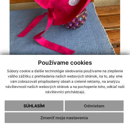
Používame cookies
Súbory cookie a ďalšie technológie sledovania používame na zlepšenie
vášho zážitku z prehliadania našich webových stránok, na to, aby sme
vám zobrazovali prispôsobený obsah a cielené reklamy, na analýzu
Rastúci klobúk Number 1
návštevnosti našich webových stránok a na pochopenie toho, odkiaľ naši
návštevníci prichádzajú.
SÚHLASÍM
Odmietam
15.90 € - 16.90 €
Kúpiť
Zmeniť moje nastavenia