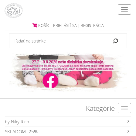
Toggl
navig
KOŠÍK
|
PRIHLÁSIŤ SA
|
REGISTRÁCIA
Kategórie
Toggl
navig
by Niky Rich
SKLADOM -25%