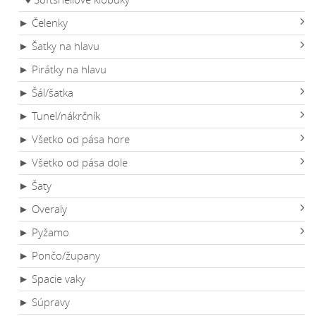
► Čelenky
► Šatky na hlavu
► Pirátky na hlavu
► Šál/šatka
► Tunel/nákrčník
► Všetko od pása hore
► Všetko od pása dole
► Šaty
► Overaly
► Pyžamo
► Pončo/župany
► Spacie vaky
► Súpravy