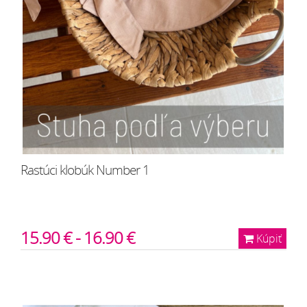
Rastúci klobúk Number 1
15.90 € - 16.90 €
Kúpiť