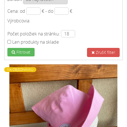
Cena: od
€ - do
€
Výrobcovia:
Počet položiek na stránku:
Len produkty na sklade
Filtrovať
Zrušiť filter
NA OBJEDNÁVKU