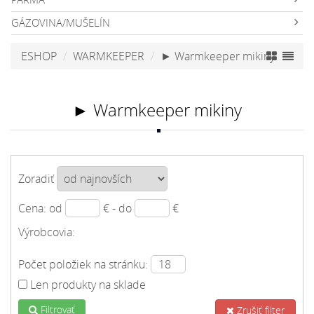
GÁZOVINA/MUŠELÍN
ESHOP
WARMKEEPER
► Warmkeeper mikiny
► Warmkeeper mikiny
Zoradiť
Cena: od
€ - do
€
Výrobcovia:
Počet položiek na stránku:
Len produkty na sklade
Filtrovať
Zrušiť filter