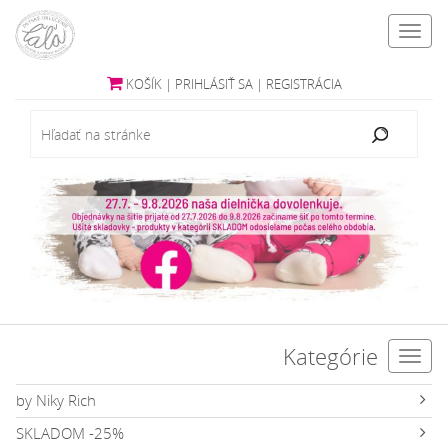
Toggl
navig
KOŠÍK
|
PRIHLÁSIŤ SA
|
REGISTRÁCIA
Kategórie
Toggl
navig
by Niky Rich
SKLADOM -25%