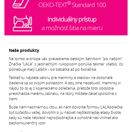
®
OEKO-TEXT
Standard 100
Individuálny prístup
a možnosť šitia na mieru
Naše produkty
Na tomto e-shope vás prevedieme detským šatníkom “po našom”.
Značka “ĽAĽA” s jedinečným rukopisom ponúka takmer všetko, čo
potrebuje malý Ľaľáčik - od bábätka až po školáčika.
Taktiež tu nájdete sekciu pre maminky a oteckov na dokonalé
zladenie sa so svojim pokladom. A aby sme nezabudli, maminky si
nájdu čo to aj z kojeneckého oblečenia, pretože toto obdobie
predchádza malému zázraku, na ktorý môžete čakať spoločne s
nami.
Bude nám nesmiernou cťou, ak nám dovolíte formou ĽAĽAoblečka
byť súčasťou vašej, dovolím si ju nazvať najšťastnejšej etapy života,
kedy sú naše ratolesti najrozkošnejšie a ochotné nás vnímať ako
bezkonkurenčný vzor.