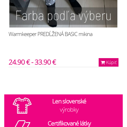
Warmkeeper PREDĹŽENÁ BASIC mikina
24.90 € - 33.90 €
Kúpiť
Len slovenské
výrobky
Certifikované látky