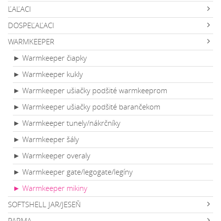
ĽAĽACI
DOSPEĽAĽACI
WARMKEEPER
► Warmkeeper čiapky
► Warmkeeper kukly
► Warmkeeper ušiačky podšité warmkeeprom
► Warmkeeper ušiačky podšité barančekom
► Warmkeeper tunely/nákrčníky
► Warmkeeper šály
► Warmkeeper overaly
► Warmkeeper gate/legogate/legíny
► Warmkeeper mikiny
SOFTSHELL JAR/JESEŇ
PARMA