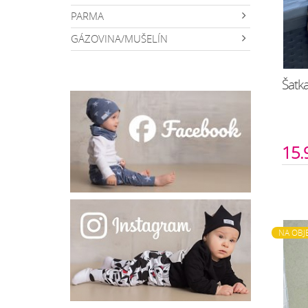
PARMA
GÁZOVINA/MUŠELÍN
Šatk
15.
NA OBJ