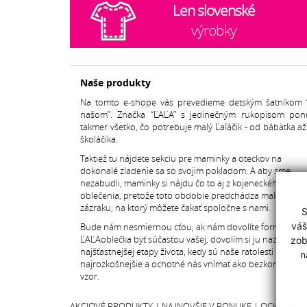
Len slovenské
výrobky
Naše produkty
Na tomto e-shope vás prevedieme detským šatníkom 
našom”. Značka “ĽAĽA” s jedinečným rukopisom pon
takmer všetko, čo potrebuje malý Ľaľáčik - od bábätka a
školáčika.
Taktiež tu nájdete sekciu pre maminky a oteckov na
dokonalé zladenie sa so svojim pokladom. A aby sme
nezabudli, maminky si nájdu čo to aj z kojeneckého
oblečenia, pretože toto obdobie predchádza malému
zázraku, na ktorý môžete čakať spoločne s nami.
S
váš
Bude nám nesmiernou cťou, ak nám dovolíte formou
ĽAĽAoblečka byť súčasťou vašej, dovolím si ju nazvať
zob
najšťastnejšej etapy života, kedy sú naše ratolesti
n
najrozkošnejšie a ochotné nás vnímať ako bezkonkurenč
vzor.
AKCIOVÉ PRODUKTY
|
NAJNOVŠIE V PONUKE
|
OCHRANA 