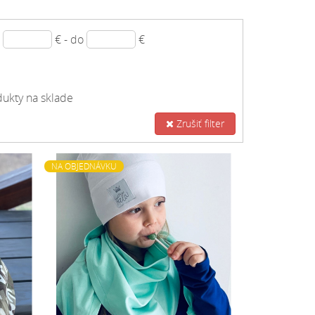
d
€ - do
€
ukty na sklade
Zrušiť filter
NA OBJEDNÁVKU