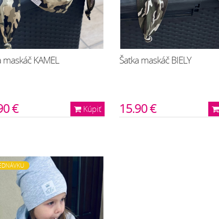
a maskáč KAMEL
Šatka maskáč BIELY
90 €
15.90 €
Kúpiť
EDNÁVKU