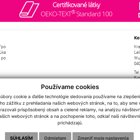
Certifikované látky
®
OEKO-TEXT
Standard 100
Ko
“po
Kra
úka
Ľaľ
ž po
Wu
040
Tel
E-m
Používame cookies
Ne
Pri
úbory cookie a ďalšie technológie sledovania používame na zlepšen
pr
ho zážitku z prehliadania našich webových stránok, na to, aby sme
nov
razovali prispôsobený obsah a cielené reklamy, na analýzu návštevn
ašich webových stránok a na pochopenie toho, odkiaľ naši návštevní
ný
prichádzajú.
SÚHLASÍM
Odmietam
Zmeniť moje nastavenia
OSOBNÝCH ÚDAJOV
|
COOKIES