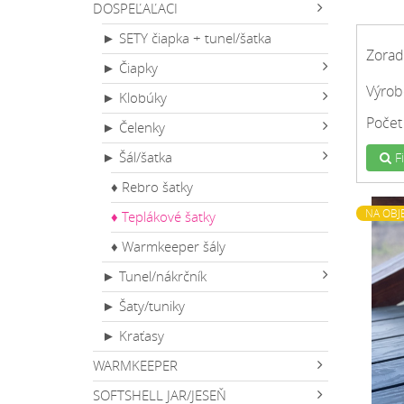
DOSPEĽAĽACI
► SETY čiapka + tunel/šatka
Zorad
► Čiapky
Výrob
► Klobúky
Počet
► Čelenky
► Šál/šatka
Fi
♦ Rebro šatky
NA OBJ
♦ Teplákové šatky
♦ Warmkeeper šály
► Tunel/nákrčník
► Šaty/tuniky
► Kraťasy
WARMKEEPER
SOFTSHELL JAR/JESEŇ