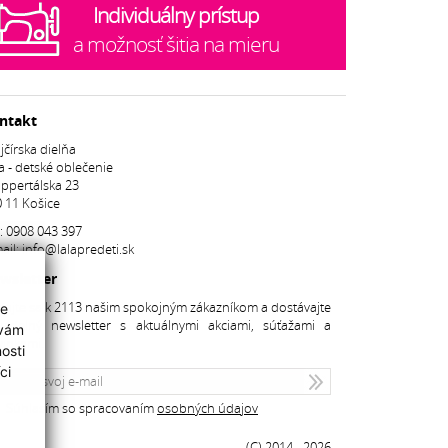
Individuálny prístup
a možnosť šitia na mieru
ntakt
jčírska dielňa
a - detské oblečenie
ppertálska 23
 11 Košice
.:
0908 043 397
ail:
info@lalapredeti.sk
wsletter
dajte sa k 2113 našim spokojným zákazníkom a dostávajte
ie
avidelný newsletter s aktuálnymi akciami, súťažami a
 vám
inkami.
osti
ci
Súhlasím so spracovaním
osobných údajov
(C) 2014 - 2026