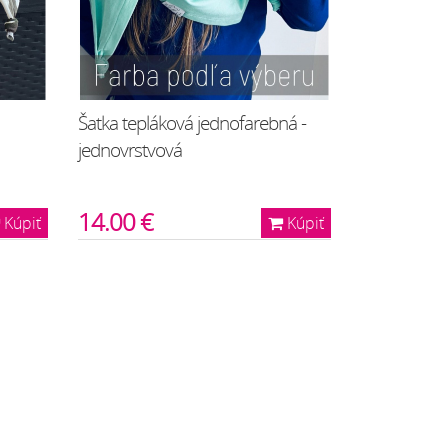
Šatka tepláková jednofarebná -
jednovrstvová
14.00 €
Kúpiť
Kúpiť