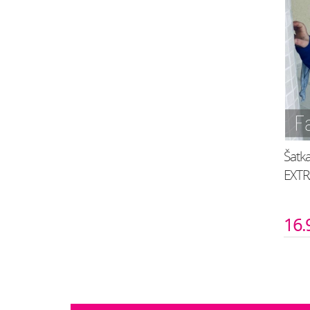
Šatk
EXTR
16.