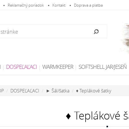
Reklamačný poriadok
Kontakt
Doprava a platba
I
DOSPEĽAĽACI
WARMKEEPER
SOFTSHELL JAR/JESEŇ
OP
DOSPEĽAĽACI
► Šál/šatka
♦ Teplákové šatky
♦ Teplákové š