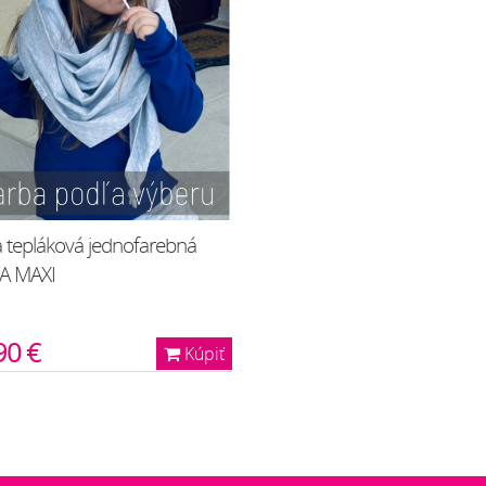
a tepláková jednofarebná
A MAXI
90 €
Kúpiť