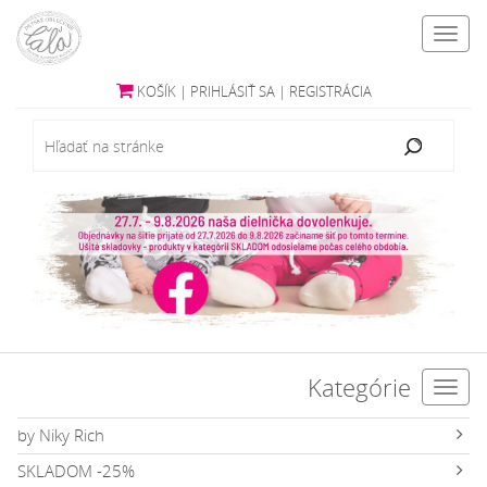
Toggl
navig
KOŠÍK
|
PRIHLÁSIŤ SA
|
REGISTRÁCIA
Kategórie
Toggl
navig
by Niky Rich
SKLADOM -25%