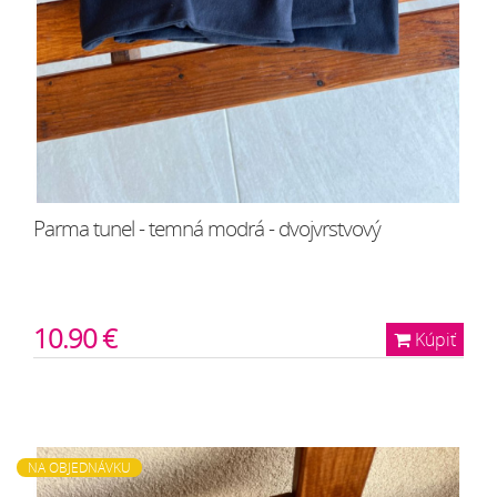
Parma tunel - temná modrá - dvojvrstvový
10.90 €
Kúpiť
NA OBJEDNÁVKU