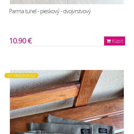
Parma tunel - pieskový - dvojvrstvový
10.90 €
Kúpiť
NA OBJEDNÁVKU