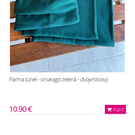
Parma tunel - smaragd zelená - dvojvrstvový
10.90 €
Kúpiť