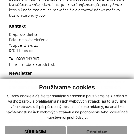
byť súčasťou vašej, dovolím si ju nazvať najšťastnejšej etapy života,
kedy sú naše ratolesti najrozkošnejšie a ochotné nás vnímať ako
bezkonkurenčný vzor.
Kontakt
Krajčírska dielňa
Ľaľa - detské oblečenie
Wuppertálska 23
040 11 Košice
Tel.:
0908 043 397
E-mail:
info@lalapredeti.sk
Newsletter
Pridajte sa k 2113 našim spokojným zákazníkom a dostávajte
Používame cookies
pravidelný newsletter s aktuálnymi akciami, súťažami a novinkami.
Súbory cookie a ďalšie technológie sledovania používame na zlepšenie
vášho zážitku z prehliadania našich webových stránok, na to, aby sme
Súhlasím so spracovaním
osobných údajov
vám zobrazovali prispôsobený obsah a cielené reklamy, na analýzu
návštevnosti našich webových stránok a na pochopenie toho, odkiaľ naši
AKCIOVÉ PRODUKTY
|
NAJNOVŠIE V PONUKE
|
OCHRANA
návštevníci prichádzajú.
OSOBNÝCH ÚDAJOV
|
COOKIES
O nás
|
Ako nakupovať
|
Obchodné podmienky
|
Reklamačný
poriadok
|
Kontakt
|
Doprava a platba
SÚHLASÍM
Odmietam