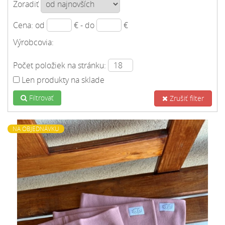
Zoradiť
Cena: od
€ - do
€
Výrobcovia:
Počet položiek na stránku:
Len produkty na sklade
Filtrovať
Zrušiť filter
NA OBJEDNÁVKU