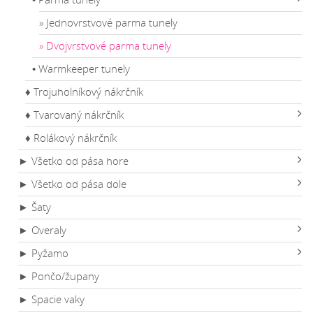
» Jednovrstvové parma tunely
» Dvojvrstvové parma tunely
• Warmkeeper tunely
♦ Trojuholníkový nákrčník
♦ Tvarovaný nákrčník
♦ Rolákový nákrčník
► Všetko od pása hore
► Všetko od pása dole
► Šaty
► Overaly
► Pyžamo
► Pončo/župany
► Spacie vaky