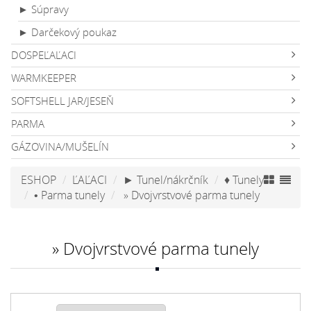
► Súpravy
► Darčekový poukaz
DOSPEĽAĽACI
WARMKEEPER
SOFTSHELL JAR/JESEŇ
PARMA
GÁZOVINA/MUŠELÍN
ESHOP
ĽAĽACI
► Tunel/nákrčník
♦ Tunely
• Parma tunely
» Dvojvrstvové parma tunely
» Dvojvrstvové parma tunely