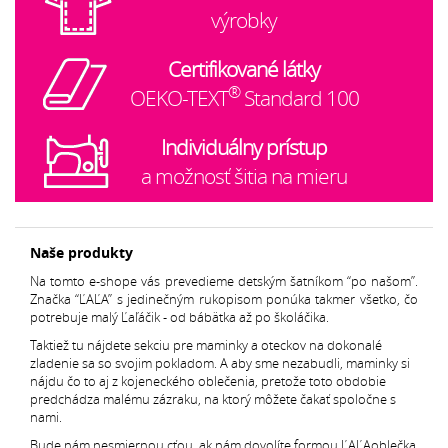
výrobky
Certifikované látky
®
OEKO-TEXT
Standard 100
Individuálny prístup
a možnosť šitia na mieru
Naše produkty
Na tomto e-shope vás prevedieme detským šatníkom “po našom”.
Značka “ĽAĽA” s jedinečným rukopisom ponúka takmer všetko, čo
potrebuje malý Ľaľáčik - od bábätka až po školáčika.
Taktiež tu nájdete sekciu pre maminky a oteckov na dokonalé
zladenie sa so svojim pokladom. A aby sme nezabudli, maminky si
nájdu čo to aj z kojeneckého oblečenia, pretože toto obdobie
predchádza malému zázraku, na ktorý môžete čakať spoločne s
nami.
Bude nám nesmiernou cťou, ak nám dovolíte formou ĽAĽAoblečka