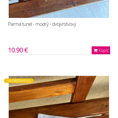
Parma tunel - modrý - dvojvrstvový
10.90 €
Kúpiť
NA OBJEDNÁVKU