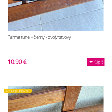
Parma tunel - čierny - dvojvrstvový
10.90 €
Kúpiť
NA OBJEDNÁVKU