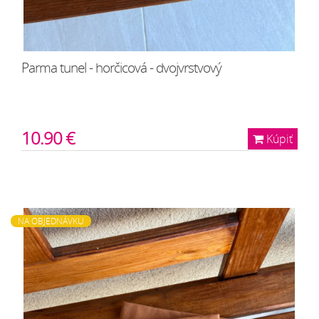
Parma tunel - horčicová - dvojvrstvový
10.90 €
Kúpiť
NA OBJEDNÁVKU