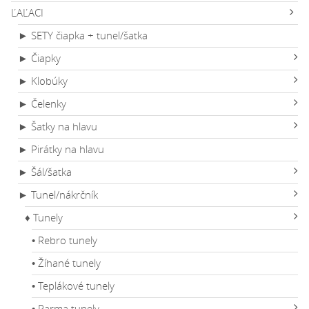
ĽAĽACI
► SETY čiapka + tunel/šatka
► Čiapky
► Klobúky
► Čelenky
► Šatky na hlavu
► Pirátky na hlavu
► Šál/šatka
► Tunel/nákrčník
♦ Tunely
• Rebro tunely
• Žíhané tunely
• Teplákové tunely
• Parma tunely