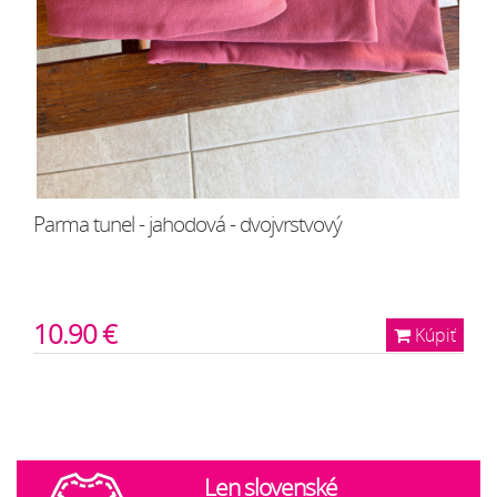
Parma tunel - jahodová - dvojvrstvový
10.90 €
Kúpiť
Len slovenské