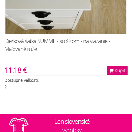
Dierková šatka SUMMER so šiltom - na viazanie -
Maľované ruže
11.18 €
Kúpiť
Dostupné veľkosti:
2
Len slovenské
výrobky