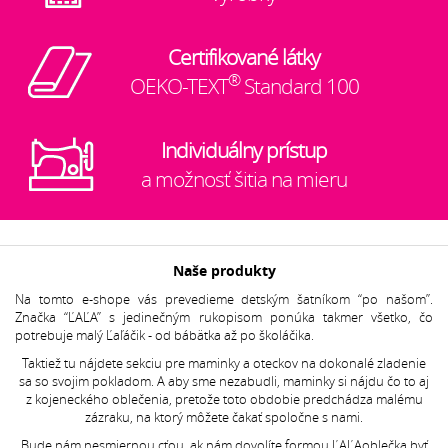
Certifikované látky
®
OEKO-TEXT
Standard 100
Individuálny prístup
a možnosť šitia na mieru
Naše produkty
Na tomto e-shope vás prevedieme detským šatníkom “po našom”.
Značka “ĽAĽA” s jedinečným rukopisom ponúka takmer všetko, čo
potrebuje malý Ľaľáčik - od bábätka až po školáčika.
Taktiež tu nájdete sekciu pre maminky a oteckov na dokonalé zladenie
sa so svojim pokladom. A aby sme nezabudli, maminky si nájdu čo to aj
z kojeneckého oblečenia, pretože toto obdobie predchádza malému
zázraku, na ktorý môžete čakať spoločne s nami.
Bude nám nesmiernou cťou, ak nám dovolíte formou ĽAĽAoblečka byť