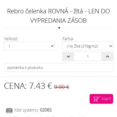
Rebro čelenka ROVNÁ - žltá - LEN DO
VYPREDANIA ZÁSOB
Veľkosť:
Farba:
CENA:
7.43 €
9.90 €
kúpiť
Kód systému:
0206S