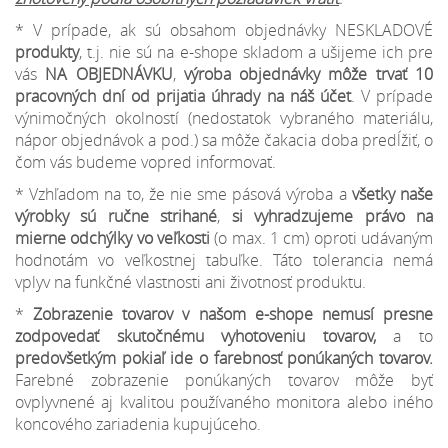
* V prípade, ak sú obsahom objednávky NESKLADOVÉ
produkty
, t.j. nie sú na e-shope skladom a ušijeme ich pre
vás
NA OBJEDNÁVKU
,
výroba objednávky môže trvať 10
pracovných dní od prijatia úhrady na náš účet
. V prípade
výnimočných okolností (nedostatok vybraného materiálu,
nápor objednávok a pod.) sa môže čakacia doba predĺžiť, o
čom vás budeme vopred informovať.
* Vzhľadom na to, že nie sme pásová výroba a
všetky naše
výrobky sú ručne strihané
,
si vyhradzujeme
právo na
mierne odchýlky
vo veľkosti
(o max. 1 cm) oproti udávaným
hodnotám vo veľkostnej tabuľke. Táto tolerancia nemá
vplyv na funkčné vlastnosti ani životnosť produktu.
*
Zobrazenie tovarov v našom e-shope nemusí presne
zodpovedať skutočnému vyhotoveniu tovarov,
a to
predovšetkým pokiaľ ide o farebnosť ponúkaných tovarov.
Farebné zobrazenie ponúkaných tovarov môže byť
ovplyvnené aj kvalitou používaného monitora alebo iného
koncového zariadenia kupujúceho.