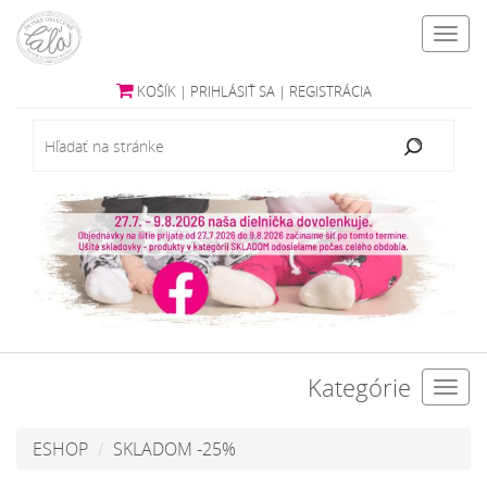
Toggl
navig
KOŠÍK
|
PRIHLÁSIŤ SA
|
REGISTRÁCIA
Kategórie
Toggl
navig
ESHOP
SKLADOM -25%