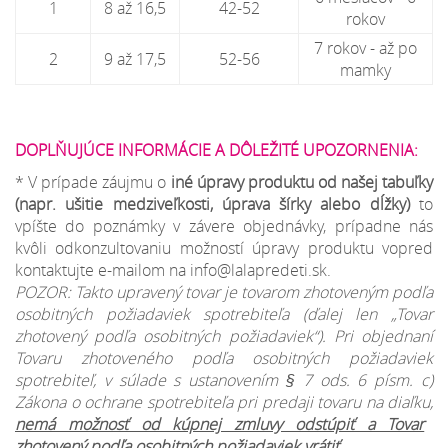
1
8 až 16,5
42-52
rokov
7 rokov - až po
2
9 až 17,5
52-56
mamky
DOPLŇUJÚCE INFORMÁCIE A DÔLEŽITÉ UPOZORNENIA:
* V prípade záujmu o
iné úpravy produktu od našej tabuľky
(napr. ušitie medziveľkosti, úprava šírky alebo dĺžky)
to
vpíšte do poznámky v závere objednávky, prípadne nás
kvôli odkonzultovaniu možností úpravy produktu vopred
kontaktujte e-mailom na info@lalapredeti.sk.
POZOR: Takto upravený tovar je tovarom zhotoveným podľa
osobitných požiadaviek spotrebiteľa (ďalej len „Tovar
zhotovený podľa osobitných požiadaviek“). Pri objednaní
Tovaru zhotoveného podľa osobitných požiadaviek
spotrebiteľ, v súlade s ustanovením § 7 ods. 6 písm. c)
Zákona o ochrane spotrebiteľa pri predaji tovaru na diaľku,
nemá možnosť od kúpnej zmluvy odstúpiť a Tovar
zhotovený podľa osobitných požiadaviek vrátiť
.