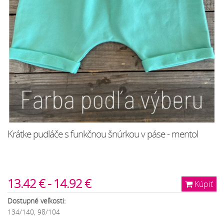
Krátke pudláče s funkčnou šnúrkou v páse - mentol
13.42 € - 14.92 €
Kúpiť
Dostupné veľkosti:
134/140, 98/104