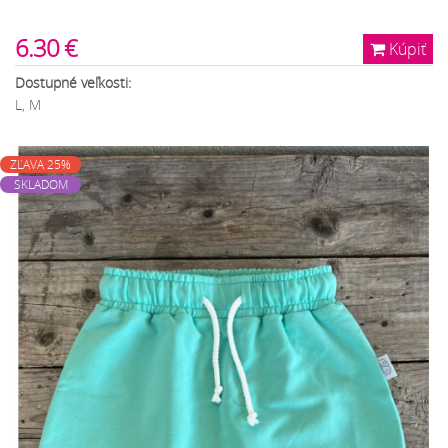
6.30 €
Kúpiť
Dostupné veľkosti:
L, M
ZĽAVA 25%
SKLADOM