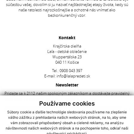
súčasťou vašej, dovolím si ju nazvať najšťastnejšej etapy života, kedy sú
naše ratolesti najrozkošnejšie a ochotné nás vnímať ako
bezkonkurenčný vzor.
Kontakt
Krajčírska dielňa
Ľaľa - detské oblečenie
Wuppertálska 23
040 11 Košice
Tel.:
0908 043 397
E-mail:
info@lalapredeti.sk
Newsletter
Pridajte sa k 2112 našim spokojným zákazníkom a dostávajte pravidelný
newsletter s aktuálnymi akciami, súťažami a novinkami.
Používame cookies
Súbory cookie a ďalšie technológie sledovania používame na zlepšenie
vášho zážitku z prehliadania našich webových stránok, na to, aby sme
Súhlasím so spracovaním
osobných údajov
vám zobrazovali prispôsobený obsah a cielené reklamy, na analýzu
návštevnosti našich webových stránok a na pochopenie toho, odkiaľ naši
AKCIOVÉ PRODUKTY
|
NAJNOVŠIE V PONUKE
|
OCHRANA OSOBNÝCH
návštevníci prichádzajú.