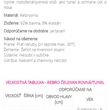
Úplne rozložená/vystretá slúži ako tunel a ochrana úst a
nosa.
Materiál:
Rebrovina
Zloženie:
92% bavlna, 8% elastán
Odporúčame na obdobie
: Jar/jeseň
Návod na ošetrenie
Pranie: Prať naruby, pri teplote max. 30°C
Žehlenie: Žehliť na miernom stupni
Sušenie: Nesušiť v sušičke
Údržba: Nebieliť a chemicky nečistiť
VEĽKOSTNÁ TABUĽKA - REBRO ČELENKA ROVNÁ/TUNEL
ODPORÚČAME NA
VEĽKOSŤ
ŠÍRKA [cm]
OBVOD HLAVY
VEK
[cm]
6 mesiacov - 6