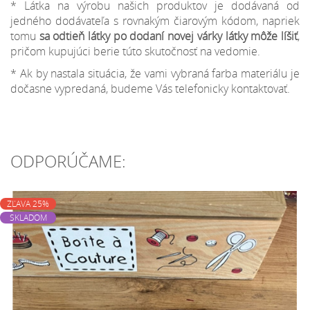
* Látka na výrobu našich produktov je dodávaná od
jedného dodávateľa s rovnakým čiarovým kódom, napriek
tomu
sa odtieň látky po dodaní novej várky látky môže líšiť
,
pričom kupujúci berie túto skutočnosť na vedomie.
* Ak by nastala situácia, že vami vybraná farba materiálu je
dočasne vypredaná, budeme Vás telefonicky kontaktovať.
ODPORÚČAME:
ZĽAVA 25%
SKLADOM