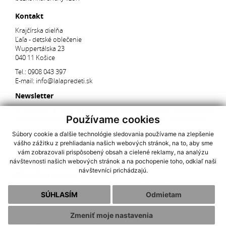
Kontakt
Krajčírska dielňa
Ľaľa - detské oblečenie
Wuppertálska 23
040 11 Košice
Tel.:
0908 043 397
E-mail:
info@lalapredeti.sk
Newsletter
Pridajte sa k 2112 našim spokojným zákazníkom a dostávajte
Používame cookies
pravidelný newsletter s aktuálnymi akciami, súťažami a novinkami.
Súbory cookie a ďalšie technológie sledovania používame na zlepšenie
vášho zážitku z prehliadania našich webových stránok, na to, aby sme
Súhlasím so spracovaním
osobných údajov
vám zobrazovali prispôsobený obsah a cielené reklamy, na analýzu
návštevnosti našich webových stránok a na pochopenie toho, odkiaľ naši
AKCIOVÉ PRODUKTY
|
NAJNOVŠIE V PONUKE
|
OCHRANA
návštevníci prichádzajú.
OSOBNÝCH ÚDAJOV
|
COOKIES
O nás
|
Ako nakupovať
|
Obchodné podmienky
|
Reklamačný
poriadok
|
Kontakt
|
Doprava a platba
SÚHLASÍM
Odmietam
Zmeniť moje nastavenia
(C) 2014 - 2026