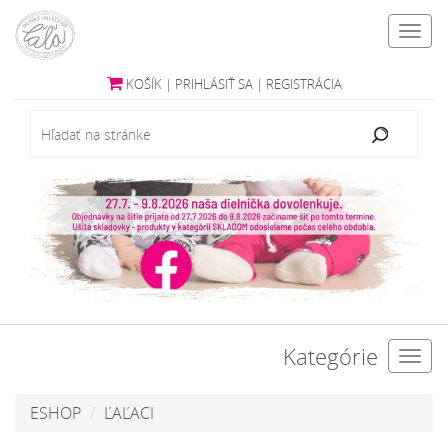
Toggl
navig
KOŠÍK
|
PRIHLÁSIŤ SA
|
REGISTRÁCIA
Kategórie
Toggl
navig
ESHOP
ĽAĽACI