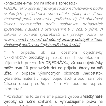
kontaktujte e-mailom na info@lalapredeti.sk.
POZOR: Takto upravený tovar je tovarom zhotoveným podľa
osobitných požiadaviek spotrebiteľa (ďalej len „Tovar
zhotovený podľa osobitných požiadaviek“). Pri objednaní
Tovaru zhotoveného podľa osobitných požiadaviek
spotrebiteľ, v súlade s ustanovením § 7 ods. 6 písm. c)
Zákona o ochrane spotrebiteľa pri predaji tovaru na
diaľku,
nemá možnosť od kúpnej zmluvy odstúpiť a Tovar
zhotovený podľa osobitných požiadaviek vrátiť
.
* V prípade, ak sú obsahom objednávky
NESKLADOVÉ
produkty
, t.j. nie sú na e-shope skladom a
ušijeme ich pre vás
NA OBJEDNÁVKU
,
výroba objednávky
môže trvať 10 pracovných dní od prijatia úhrady na náš
účet
. V prípade výnimočných okolností (nedostatok
vybraného materiálu, nápor objednávok a pod.) sa môže
čakacia doba predĺžiť, o čom vás budeme vopred
informovať.
* Vzhľadom na to, že nie sme pásová výroba a
všetky naše
výrobky sú ručne strihané
,
si vyhradzujeme
právo na