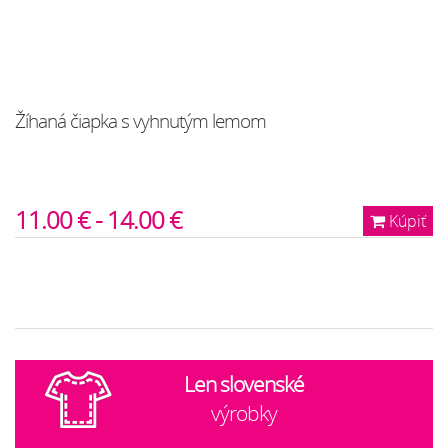
Žíhaná čiapka s vyhnutým lemom
11.00 € - 14.00 €
Kúpiť
Len slovenské
výrobky