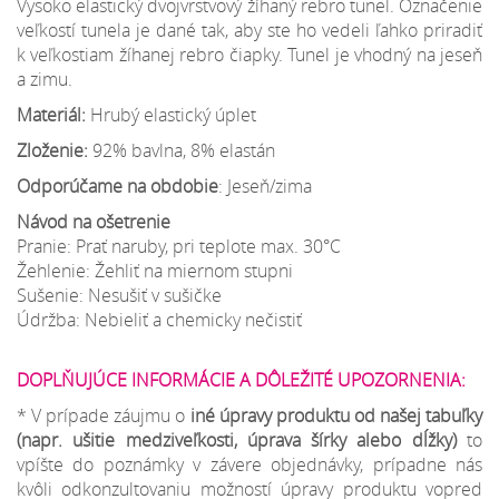
Vysoko elastický dvojvrstvový žíhaný rebro tunel. Označenie
veľkostí tunela je dané tak, aby ste ho vedeli ľahko priradiť
k veľkostiam žíhanej rebro čiapky. Tunel je vhodný na jeseň
a zimu.
Materiál:
Hrubý elastický úplet
Zloženie:
92% bavlna, 8% elastán
Odporúčame na obdobie
: Jeseň/zima
Návod na ošetrenie
Pranie: Prať naruby, pri teplote max. 30°C
Žehlenie: Žehliť na miernom stupni
Sušenie: Nesušiť v sušičke
Údržba: Nebieliť a chemicky nečistiť
DOPLŇUJÚCE INFORMÁCIE A DÔLEŽITÉ UPOZORNENIA:
* V prípade záujmu o
iné úpravy produktu od našej tabuľky
(napr. ušitie medziveľkosti, úprava šírky alebo dĺžky)
to
vpíšte do poznámky v závere objednávky, prípadne nás
kvôli odkonzultovaniu možností úpravy produktu vopred