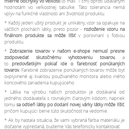
mierne odchýlky
vo veľkosti
(o max. 1 cm) oproti udávaným
hodnotám vo veľkostnej tabuľke. Táto tolerancia nemá
vplyv na funkčné vlastnosti ani životnosť produktu.
* Každý jeden ušitý produkt je unikátny, vzor sa opakuje na
väčších plochách látky, preto pozor -
rozloženie vzoru na
finálnom produkte sa môže líšiť
v porovnaní s fotkou
produktu.
*
Zobrazenie tovarov v našom e-shope nemusí presne
zodpovedať skutočnému vyhotoveniu tovarov,
a
to
predovšetkým pokiaľ ide o farebnosť ponúkaných
tovarov.
Farebné zobrazenie ponúkaných tovarov môže byť
ovplyvnené aj kvalitou používaného monitora alebo iného
koncového zariadenia kupujúceho.
* Látka na výrobu našich produktov je dodávaná od
jedného dodávateľa s rovnakým čiarovým kódom, napriek
tomu
sa odtieň látky po dodaní novej várky látky môže líšiť
,
pričom kupujúci berie túto skutočnosť na vedomie.
* Ak by nastala situácia, že vami vybraná farba materiálu je
dočasne vypredaná, budeme Vás telefonicky kontaktovať.