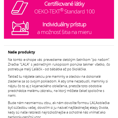
Certifikované látky
®
OEKO-TEXT
Standard 100
Individuálny prístup
a možnosť šitia na mieru
Naše produkty
Na tomto e-shope vás prevedieme detským šatníkom “po našom”.
Značka “ĽAĽA” s jedinečným rukopisom ponúka takmer všetko, čo
potrebuje malý Ľaľáčik - od bábätka až po školáčika.
Taktiež tu nájdete sekciu pre maminky a oteckov na dokonalé
zladenie sa so svojim pokladom. A aby sme nezabudli, maminky si
nájdu čo to aj z kojeneckého oblečenia, pretože toto obdobie
predchádza malému zázraku, na ktorý môžete čakať spoločne s
nami.
Bude nám nesmiernou cťou, ak nám dovolíte formou ĽAĽAoblečka
byť súčasťou vašej, dovolím si ju nazvať najšťastnejšej etapy života,
kedy sú naše ratolesti najrozkošnejšie a ochotné nás vnímať ako
bezkonkurenčný vzor.