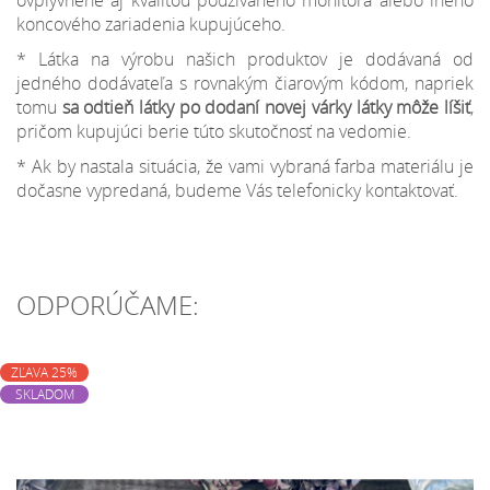
ovplyvnené aj kvalitou používaného monitora alebo iného
koncového zariadenia kupujúceho.
* Látka na výrobu našich produktov je dodávaná od
jedného dodávateľa s rovnakým čiarovým kódom, napriek
tomu
sa odtieň látky po dodaní novej várky látky môže líšiť
,
pričom kupujúci berie túto skutočnosť na vedomie.
* Ak by nastala situácia, že vami vybraná farba materiálu je
dočasne vypredaná, budeme Vás telefonicky kontaktovať.
ODPORÚČAME:
ZĽAVA 25%
SKLADOM