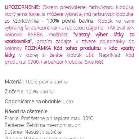
UPOZORNENIE:
Okrem predvolenej farby/vzoru klobúka,
ktorý je na fotke, si môžete vybrať aj inú farbu/vzor klobúka
zo
vzorkovníka
- 100% pevná bavlna
. Klobúk vo vami
vybranej farbe/vzore vám s radosťou ušijeme. :) Ak zvolíte v
kolónke FARBA možnosť
"vlastný výber látky zo
vzorkovníka
", prosím zadajte v závere objednávky do
kolónky
POZNÁMKA Kód tohto produktu + kód vzorky
látky,
v ktorej si želáte klobúk ušiť. Napríklad: Kód
produktu: 0900, Farba/vzor klobúka: Sivá (68).
Materiál:
100% pevná bavlna
Zloženie:
100% bavlna
Odporúčame na obdobie
: Leto
Návod na ošetrenie
Pranie: Prať šetrne pri teplote max. 30°C
Žehlenie: Žehliť na miernom stupni
Sušenie: Nesušiť v sušičke
Údržba: Nebieliť a chemicky nečistiť