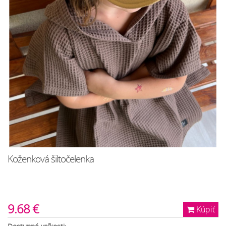
Koženková šiltočelenka
9.68 €
Kúpiť