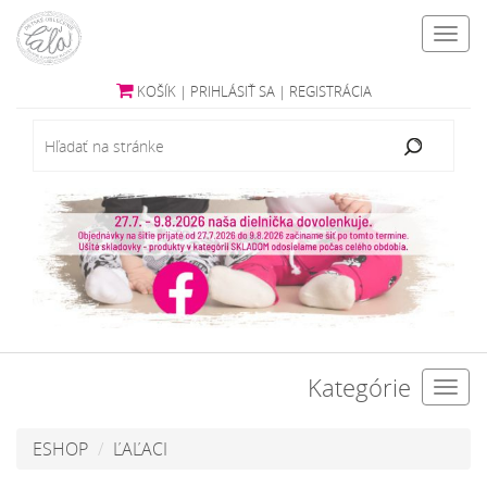
Toggl
navig
KOŠÍK
|
PRIHLÁSIŤ SA
|
REGISTRÁCIA
Kategórie
Toggl
navig
ESHOP
ĽAĽACI