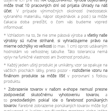
ušijeme ich pre vás
NA OBJEDNÁVKU
,
výroba objednávky
môže trvať 10 pracovných dní od prijatia úhrady na náš
účet
. V prípade výnimočných okolností (nedostatok
vybraného materiálu, nápor objednávok a pod.) sa môže
čakacia doba predĺžiť, o čom vás budeme vopred
informovať.
* Vzhľadom na to, že nie sme pásová výroba a
všetky naše
výrobky sú ručne strihané
,
si vyhradzujeme
právo na
mierne odchýlky
vo veľkosti
(o max. 1 cm) oproti udávaným
hodnotám vo veľkostnej tabuľke. Táto tolerancia nemá
vplyv na funkčné vlastnosti ani životnosť produktu.
* Každý jeden ušitý produkt je unikátny, vzor sa opakuje na
väčších plochách látky, preto pozor -
rozloženie vzoru na
finálnom produkte sa môže líšiť
v porovnaní s fotkou
produktu.
*
Zobrazenie tovarov v našom e-shope nemusí presne
zodpovedať skutočnému vyhotoveniu tovarov,
a
to
predovšetkým pokiaľ ide o farebnosť ponúkaných
tovarov.
Farebné zobrazenie ponúkaných tovarov môže byť