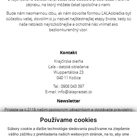
zázraku, na ktorý môžete čakať spoločne s nami.
Bude nám nesmiernou cťou, ak nám dovolíte formou ĽAĽAoblečka byť
súčasťou vašej, dovolím si ju nazvať najšťastnejšej etapy života, kedy sú
naše ratolesti najrozkošnejšie a ochotné nás vnímať ako
bezkonkurenčný vzor.
Kontakt
Krajčírska dielňa
Ľaľa - detské oblečenie
Wuppertálska 23
040 11 Košice
Tel.:
0908 043 397
E-mail:
info@lalapredeti.sk
Newsletter
Pridajte sa k 2116 našim spokojným zákazníkom a dostávajte pravidelný
newsletter s aktuálnymi akciami, súťažami a novinkami.
Používame cookies
Súbory cookie a ďalšie technológie sledovania používame na zlepšenie
vášho zážitku z prehliadania našich webových stránok, na to, aby sme
Súhlasím so spracovaním
osobných údajov