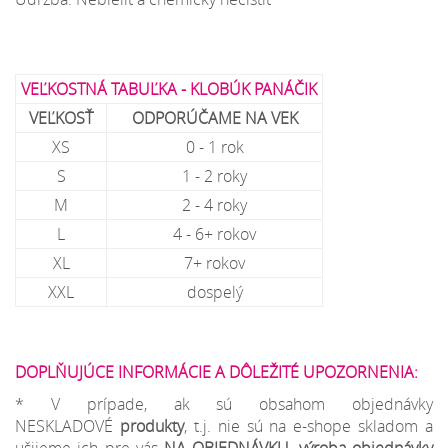
VEĽKOSTNÁ TABUĽKA - KLOBÚK PANÁČIK
VEĽKOSŤ
ODPORÚČAME NA VEK
XS
0 - 1 rok
S
1 - 2 roky
M
2 - 4 roky
L
4 - 6+ rokov
XL
7+ rokov
XXL
dospelý
DOPLŇUJÚCE INFORMÁCIE A DÔLEŽITÉ UPOZORNENIA:
* V prípade, ak sú obsahom objednávky
NESKLADOVÉ
produkty
, t.j. nie sú na e-shope skladom a