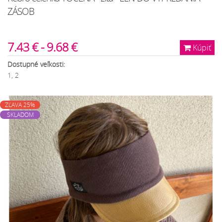
ZÁSOB
7.43 € - 9.68 €
Kúpiť
Dostupné veľkosti:
1, 2
ZĽAVA 25%
SKLADOM