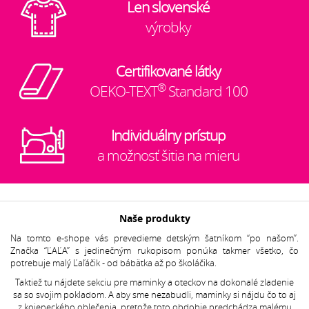
Len slovenské
výrobky
Certifikované látky
®
OEKO-TEXT
Standard 100
Individuálny prístup
a možnosť šitia na mieru
Naše produkty
Na tomto e-shope vás prevedieme detským šatníkom “po našom”.
Značka “ĽAĽA” s jedinečným rukopisom ponúka takmer všetko, čo
potrebuje malý Ľaľáčik - od bábätka až po školáčika.
Taktiež tu nájdete sekciu pre maminky a oteckov na dokonalé zladenie
sa so svojim pokladom. A aby sme nezabudli, maminky si nájdu čo to aj
z kojeneckého oblečenia, pretože toto obdobie predchádza malému