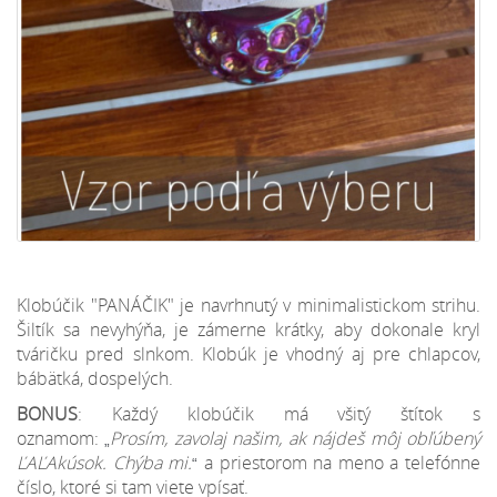
Klobúčik "PANÁČIK" je navrhnutý v minimalistickom strihu.
Šiltík sa nevyhýňa, je zámerne krátky, aby dokonale kryl
tváričku pred slnkom. Klobúk je vhodný aj pre chlapcov,
bábätká, dospelých.
BONUS
: Každý klobúčik má všitý štítok s
oznamom:
Prosím, zavolaj našim, ak nájdeš môj obľúbený
„
ĽAĽAkúsok. Chýba mi.
a priestorom na meno a telefónne
“
číslo, ktoré si tam viete vpísať.