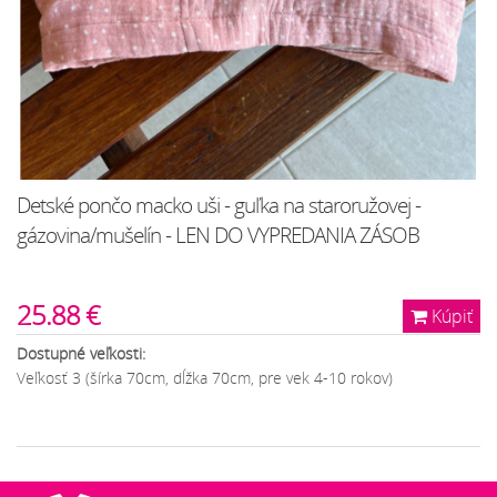
Detské pončo macko uši - guľka na staroružovej -
gázovina/mušelín - LEN DO VYPREDANIA ZÁSOB
25.88 €
Kúpiť
Dostupné veľkosti:
Veľkosť 3 (šírka 70cm, dĺžka 70cm, pre vek 4-10 rokov)