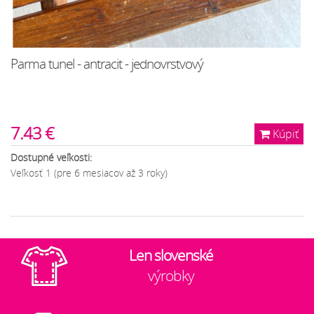
Parma tunel - antracit - jednovrstvový
7.43 €
Kúpiť
Dostupné veľkosti:
Veľkosť 1 (pre 6 mesiacov až 3 roky)
Len slovenské
výrobky