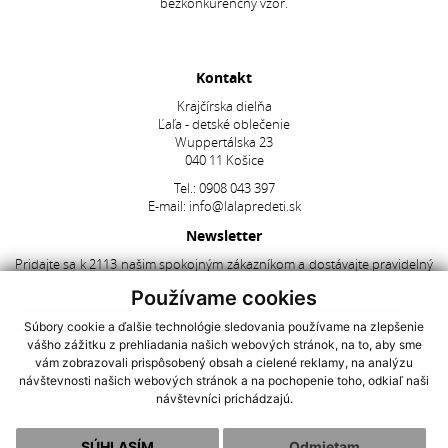
bezkonkurenčný vzor.
Kontakt
Krajčírska dielňa
Ľaľa - detské oblečenie
Wuppertálska 23
040 11 Košice
Tel.:
0908 043 397
E-mail:
info@lalapredeti.sk
Newsletter
Pridajte sa k 2113 našim spokojným zákazníkom a dostávajte pravidelný
newsletter s aktuálnymi akciami, súťažami a novinkami.
Používame cookies
Súbory cookie a ďalšie technológie sledovania používame na zlepšenie
vášho zážitku z prehliadania našich webových stránok, na to, aby sme
Súhlasím so spracovaním
osobných údajov
vám zobrazovali prispôsobený obsah a cielené reklamy, na analýzu
návštevnosti našich webových stránok a na pochopenie toho, odkiaľ naši
AKCIOVÉ PRODUKTY
|
NAJNOVŠIE V PONUKE
|
OCHRANA OSOBNÝCH
návštevníci prichádzajú.
ÚDAJOV
|
COOKIES
O nás
|
Ako nakupovať
|
Obchodné podmienky
|
Reklamačný poriadok
|
Kontakt
|
Doprava a platba
SÚHLASÍM
Odmietam