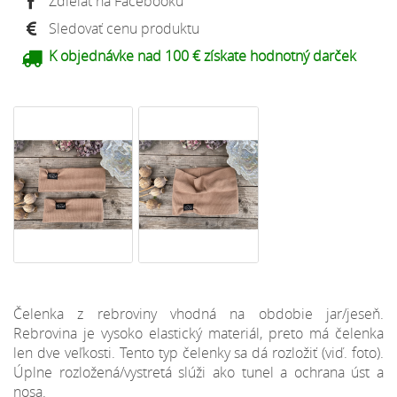
Zdieľať na Facebooku
Sledovať cenu produktu
K objednávke nad 100 € získate hodnotný darček
Čelenka z rebroviny vhodná na obdobie jar/jeseň.
Rebrovina je vysoko elastický materiál, preto má čelenka
len dve veľkosti. Tento typ čelenky sa dá rozložiť (viď. foto).
Úplne rozložená/vystretá slúži ako tunel a ochrana úst a
nosa.