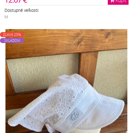
12.67 €
Kúpiť
Dostupné veľkosti:
M
ZĽAVA 25%
SKLADOM