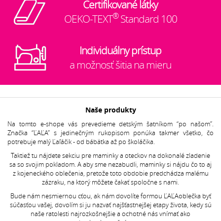
Certifikované látky
®
OEKO-TEXT
Standard 100
Individuálny prístup
a možnosť šitia na mieru
Naše produkty
Na tomto e-shope vás prevedieme detským šatníkom “po našom”.
Značka “ĽAĽA” s jedinečným rukopisom ponúka takmer všetko, čo
potrebuje malý Ľaľáčik - od bábätka až po školáčika.
Taktiež tu nájdete sekciu pre maminky a oteckov na dokonalé zladenie
sa so svojim pokladom. A aby sme nezabudli, maminky si nájdu čo to aj
z kojeneckého oblečenia, pretože toto obdobie predchádza malému
zázraku, na ktorý môžete čakať spoločne s nami.
Bude nám nesmiernou cťou, ak nám dovolíte formou ĽAĽAoblečka byť
súčasťou vašej, dovolím si ju nazvať najšťastnejšej etapy života, kedy sú
naše ratolesti najrozkošnejšie a ochotné nás vnímať ako