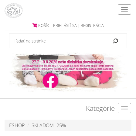
Toggl
navig
KOŠÍK
|
PRIHLÁSIŤ SA
|
REGISTRÁCIA
Kategórie
Toggl
navig
ESHOP
SKLADOM -25%