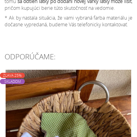
tomu
sa odtieň látky po dodaní novej várky látky môže líšiť
,
pričom kupujúci berie túto skutočnosť na vedomie.
* Ak by nastala situácia, že vami vybraná farba materiálu je
dočasne vypredaná, budeme Vás telefonicky kontaktovať.
ODPORÚČAME:
ZĽAVA 25%
SKLADOM