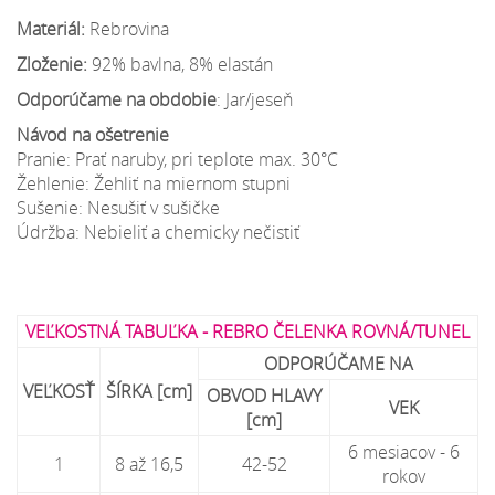
Materiál:
Rebrovina
Zloženie:
92% bavlna, 8% elastán
Odporúčame na obdobie
: Jar/jeseň
Návod na ošetrenie
Pranie: Prať naruby, pri teplote max. 30°C
Žehlenie: Žehliť na miernom stupni
Sušenie: Nesušiť v sušičke
Údržba: Nebieliť a chemicky nečistiť
VEĽKOSTNÁ TABUĽKA - REBRO ČELENKA ROVNÁ/TUNEL
ODPORÚČAME NA
VEĽKOSŤ
ŠÍRKA [cm]
OBVOD HLAVY
VEK
[cm]
6 mesiacov - 6
1
8 až 16,5
42-52
rokov