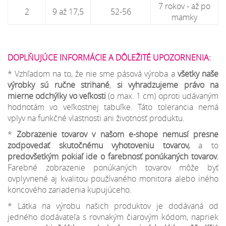
7 rokov - až po
2
9 až 17,5
52-56
mamky
DOPLŇUJÚCE INFORMÁCIE A DÔLEŽITÉ UPOZORNENIA:
* Vzhľadom na to, že nie sme pásová výroba a
všetky naše
výrobky sú ručne strihané
,
si vyhradzujeme
právo na
mierne odchýlky
vo veľkosti
(o max. 1 cm) oproti udávaným
hodnotám vo veľkostnej tabuľke. Táto tolerancia nemá
vplyv na funkčné vlastnosti ani životnosť produktu.
*
Zobrazenie tovarov v našom e-shope nemusí presne
zodpovedať skutočnému vyhotoveniu tovarov,
a to
predovšetkým pokiaľ ide o farebnosť ponúkaných tovarov.
Farebné zobrazenie ponúkaných tovarov môže byť
ovplyvnené aj kvalitou používaného monitora alebo iného
koncového zariadenia kupujúceho.
* Látka na výrobu našich produktov je dodávaná od
jedného dodávateľa s rovnakým čiarovým kódom, napriek