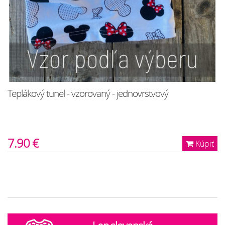
Teplákový tunel - vzorovaný - jednovrstvový
7.90 €
Kúpiť