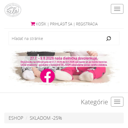
Toggl
navig
KOŠÍK
|
PRIHLÁSIŤ SA
|
REGISTRÁCIA
Kategórie
Toggl
navig
ESHOP
SKLADOM -25%