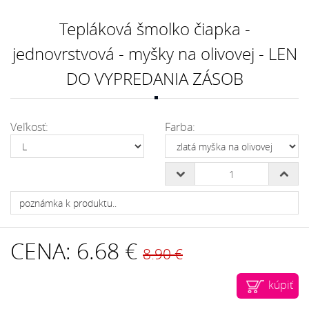
Tepláková šmolko čiapka -
jednovrstvová - myšky na olivovej - LEN
DO VYPREDANIA ZÁSOB
Veľkosť:
Farba:
CENA:
6.68 €
8.90 €
kúpiť