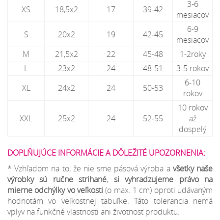
3-6
XS
18,5x2
17
39-42
mesiacov
6-9
S
20x2
19
42-45
mesiacov
M
21,5x2
22
45-48
1-2roky
L
23x2
24
48-51
3-5 rokov
6-10
XL
24x2
24
50-53
rokov
10 rokov
XXL
25x2
24
52-55
až
dospelý
DOPLŇUJÚCE INFORMÁCIE A DÔLEŽITÉ UPOZORNENIA:
* Vzhľadom na to, že nie sme pásová výroba a
všetky naše
výrobky sú ručne strihané
,
si vyhradzujeme
právo na
mierne odchýlky
vo veľkosti
(o max. 1 cm) oproti udávaným
hodnotám vo veľkostnej tabuľke. Táto tolerancia nemá
vplyv na funkčné vlastnosti ani životnosť produktu.