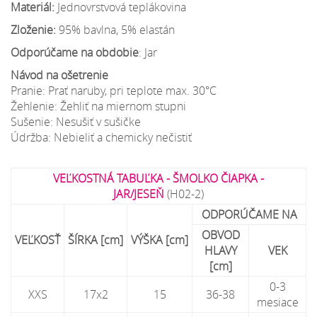
Materiál:
Jednovrstvová teplákovina
Zloženie:
95% bavlna, 5% elastán
Odporúčame na obdobie
: Jar
Návod na ošetrenie
Pranie: Prať naruby, pri teplote max. 30°C
Žehlenie: Žehliť na miernom stupni
Sušenie: Nesušiť v sušičke
Údržba: Nebieliť a chemicky nečistiť
VEĽKOSTNÁ TABUĽKA - ŠMOLKO ČIAPKA -
JAR/JESEŇ
(H02-2)
ODPORÚČAME NA
OBVOD
VEĽKOSŤ
ŠÍRKA [cm]
VÝŠKA [cm]
HLAVY
VEK
[cm]
0-3
XXS
17x2
15
36-38
mesiace