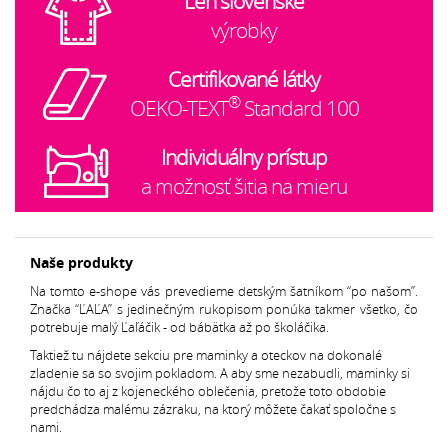
Len slovenské
výrobky
Certifikované látky
®
OEKO-TEXT
Standard 100
Individuálny prístup
a možnosť šitia na mieru
Naše produkty
Na tomto e-shope vás prevedieme detským šatníkom “po našom”.
Značka “ĽAĽA” s jedinečným rukopisom ponúka takmer všetko, čo
potrebuje malý Ľaľáčik - od bábätka až po školáčika.
Taktiež tu nájdete sekciu pre maminky a oteckov na dokonalé
zladenie sa so svojim pokladom. A aby sme nezabudli, maminky si
nájdu čo to aj z kojeneckého oblečenia, pretože toto obdobie
predchádza malému zázraku, na ktorý môžete čakať spoločne s
nami.