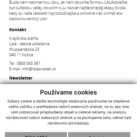
Bude nám nesmiernou cťou, ak nám dovolíte formou ĽAĽAoblečka
byť súčasťou vašej, dovolím si ju nazvať najšťastnejšej etapy života,
kedy sú naše ratolesti najrozkošnejšie a ochotné nás vnímať ako
bezkonkurenčný vzor.
Kontakt
Krajčírska dielňa
Ľaľa - detské oblečenie
Wuppertálska 23
040 11 Košice
Tel.:
0908 043 397
E-mail:
info@lalapredeti.sk
Newsletter
Pridajte sa k 2113 našim spokojným zákazníkom a dostávajte
Používame cookies
pravidelný newsletter s aktuálnymi akciami, súťažami a novinkami.
Súbory cookie a ďalšie technológie sledovania používame na zlepšenie
vášho zážitku z prehliadania našich webových stránok, na to, aby sme
Súhlasím so spracovaním
osobných údajov
vám zobrazovali prispôsobený obsah a cielené reklamy, na analýzu
návštevnosti našich webových stránok a na pochopenie toho, odkiaľ naši
AKCIOVÉ PRODUKTY
|
NAJNOVŠIE V PONUKE
|
OCHRANA
návštevníci prichádzajú.
OSOBNÝCH ÚDAJOV
|
COOKIES
O nás
|
Ako nakupovať
|
Obchodné podmienky
|
Reklamačný