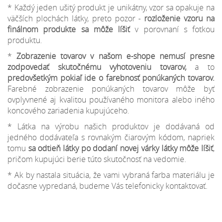
* Každý jeden ušitý produkt je unikátny, vzor sa opakuje na
väčších plochách látky, preto pozor -
rozloženie vzoru na
finálnom produkte sa môže líšiť
v porovnaní s fotkou
produktu.
*
Zobrazenie tovarov v našom e-shope nemusí presne
zodpovedať skutočnému vyhotoveniu tovarov,
a to
predovšetkým pokiaľ ide o farebnosť ponúkaných tovarov.
Farebné zobrazenie ponúkaných tovarov môže byť
ovplyvnené aj kvalitou používaného monitora alebo iného
koncového zariadenia kupujúceho.
* Látka na výrobu našich produktov je dodávaná od
jedného dodávateľa s rovnakým čiarovým kódom, napriek
tomu
sa odtieň látky po dodaní novej várky látky môže líšiť
,
pričom kupujúci berie túto skutočnosť na vedomie.
* Ak by nastala situácia, že vami vybraná farba materiálu je
dočasne vypredaná, budeme Vás telefonicky kontaktovať.