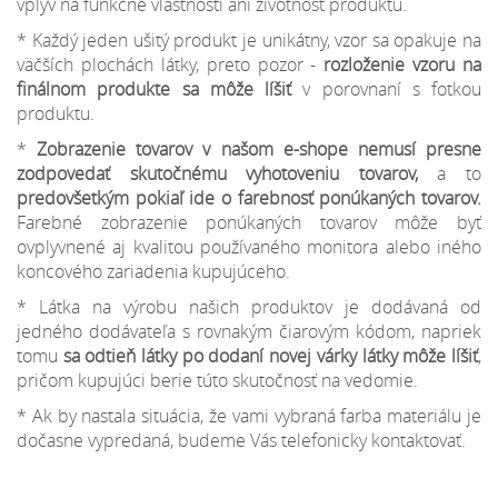
vplyv na funkčné vlastnosti ani životnosť produktu.
* Každý jeden ušitý produkt je unikátny, vzor sa opakuje na
väčších plochách látky, preto pozor -
rozloženie vzoru na
finálnom produkte sa môže líšiť
v porovnaní s fotkou
produktu.
*
Zobrazenie tovarov v našom e-shope nemusí presne
zodpovedať skutočnému vyhotoveniu tovarov,
a to
predovšetkým pokiaľ ide o farebnosť ponúkaných tovarov.
Farebné zobrazenie ponúkaných tovarov môže byť
ovplyvnené aj kvalitou používaného monitora alebo iného
koncového zariadenia kupujúceho.
* Látka na výrobu našich produktov je dodávaná od
jedného dodávateľa s rovnakým čiarovým kódom, napriek
tomu
sa odtieň látky po dodaní novej várky látky môže líšiť
,
pričom kupujúci berie túto skutočnosť na vedomie.
* Ak by nastala situácia, že vami vybraná farba materiálu je
dočasne vypredaná, budeme Vás telefonicky kontaktovať.