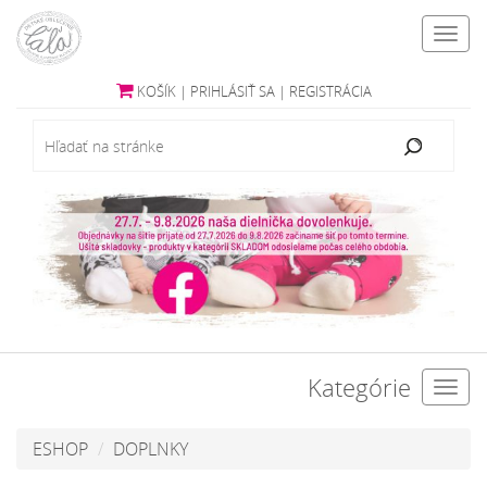
Toggl
navig
KOŠÍK
|
PRIHLÁSIŤ SA
|
REGISTRÁCIA
Kategórie
Toggl
navig
ESHOP
DOPLNKY