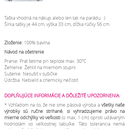
Taška vhodná na nákup alebo len tak na parádu. :)
Šírka tašky je 44 cm, výška 33 cm, dĺžka rúčky 56 cm.
Zloženie:
100% bavlna
Návod na ošetrenie
Pranie: Prať šetrne pri teplote max. 30°C
Žehlenie: Žehliť na miernom stupni
Sušenie: Nesušiť v sušičke
Údržba: Nebieliť a chemicky nečistiť
DOPLŇUJÚCE INFORMÁCIE A DÔLEŽITÉ UPOZORNENIA:
* Vzhľadom na to, že nie sme pásová výroba a
všetky naše
výrobky sú ručne strihané
,
si vyhradzujeme
právo na
mierne odchýlky
vo veľkosti
(o max. 1 cm) oproti udávaným
hodnotám vo veľkostnej tabuľke. Táto tolerancia nemá