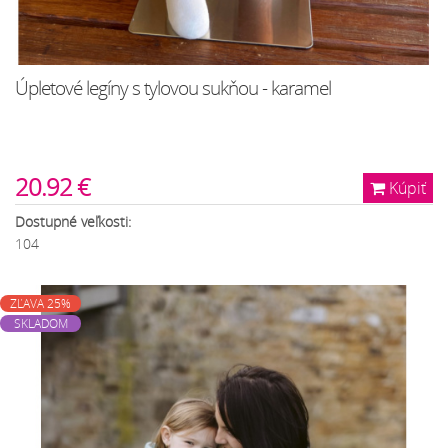
Úpletové legíny s tylovou sukňou - karamel
20.92 €
Kúpiť
Dostupné veľkosti:
104
ZĽAVA 25%
SKLADOM