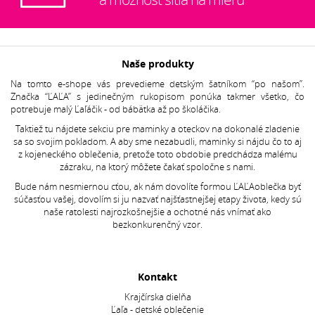
Naše produkty
Na tomto e-shope vás prevedieme detským šatníkom “po našom”.
Značka “ĽAĽA” s jedinečným rukopisom ponúka takmer všetko, čo
potrebuje malý Ľaľáčik - od bábätka až po školáčika.
Taktiež tu nájdete sekciu pre maminky a oteckov na dokonalé zladenie
sa so svojim pokladom. A aby sme nezabudli, maminky si nájdu čo to aj
z kojeneckého oblečenia, pretože toto obdobie predchádza malému
zázraku, na ktorý môžete čakať spoločne s nami.
Bude nám nesmiernou cťou, ak nám dovolíte formou ĽAĽAoblečka byť
súčasťou vašej, dovolím si ju nazvať najšťastnejšej etapy života, kedy sú
naše ratolesti najrozkošnejšie a ochotné nás vnímať ako
bezkonkurenčný vzor.
Kontakt
Krajčírska dielňa
Ľaľa - detské oblečenie