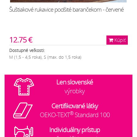
Šuštiakové rukavice podšité barančekom - červené
12.75 €
Kúpiť
Dostupné veľkosti:
M (1,5 - 4,5 roka), S (max. do 1,5 roka)
Len slovenské
výrobky
Certifikované látky
®
OEKO-TEXT
Standard 100
Individuálny prístup