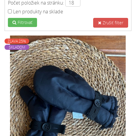
Počet položiek na stránku:
Len produkty na sklade
Filtrovať
Zrušiť filter
ZĽAVA 25%
SKLADOM