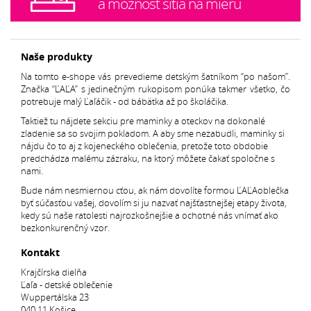
a možnosť šitia na mieru
Naše produkty
Na tomto e-shope vás prevedieme detským šatníkom “po našom”.
Značka “ĽAĽA” s jedinečným rukopisom ponúka takmer všetko, čo
potrebuje malý Ľaľáčik - od bábätka až po školáčika.
Taktiež tu nájdete sekciu pre maminky a oteckov na dokonalé
zladenie sa so svojim pokladom. A aby sme nezabudli, maminky si
nájdu čo to aj z kojeneckého oblečenia, pretože toto obdobie
predchádza malému zázraku, na ktorý môžete čakať spoločne s
nami.
Bude nám nesmiernou cťou, ak nám dovolíte formou ĽAĽAoblečka
byť súčasťou vašej, dovolím si ju nazvať najšťastnejšej etapy života,
kedy sú naše ratolesti najrozkošnejšie a ochotné nás vnímať ako
bezkonkurenčný vzor.
Kontakt
Krajčírska dielňa
Ľaľa - detské oblečenie
Wuppertálska 23
040 11 Košice