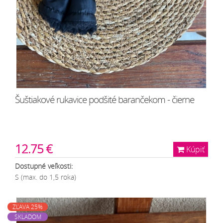
Šuštiakové rukavice podšité barančekom - čierne
12.75 €
Kúpiť
Dostupné veľkosti:
S (max. do 1,5 roka)
ZĽAVA 25%
SKLADOM