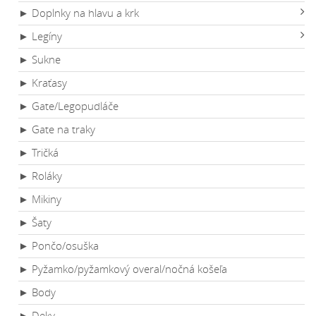
► Doplnky na hlavu a krk
► Legíny
► Sukne
► Kraťasy
► Gate/Legopudláče
► Gate na traky
► Tričká
► Roláky
► Mikiny
► Šaty
► Pončo/osuška
► Pyžamko/pyžamkový overal/nočná košeľa
► Body
► Deky