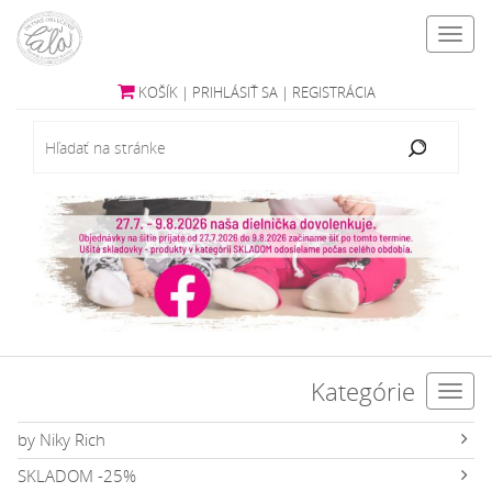
Toggl
navig
KOŠÍK
|
PRIHLÁSIŤ SA
|
REGISTRÁCIA
Kategórie
Toggl
navig
by Niky Rich
SKLADOM -25%