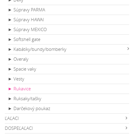
► Súpravy PARMA
► Súpravy HAWAI
► Súpravy MEXICO
► Softshell gate
► Kabátiky/bundy/bomberky
► Overaly
► Spacie vaky
► Vesty
► Rukavice
► Ruksaky/tašky
► Darčekový poukaz
ĽAĽACI
DOSPEĽAĽACI