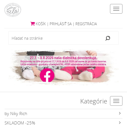
Toggl
navig
KOŠÍK
|
PRIHLÁSIŤ SA
|
REGISTRÁCIA
Kategórie
Toggl
navig
by Niky Rich
SKLADOM -25%