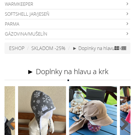
WARMKEEPER
SOFTSHELL JAR/JESEŇ
PARMA
GÁZOVINA/MUŠELÍN
ESHOP
SKLADOM -25%
► Doplnky na hlavu a krk
► Doplnky na hlavu a krk