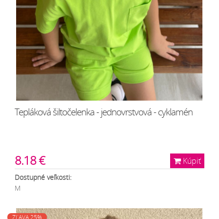
Tepláková šiltočelenka - jednovrstvová - cyklamén
8.18 €
Kúpiť
Dostupné veľkosti:
M
ZĽAVA 25%