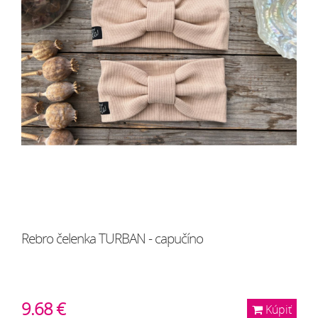
Rebro čelenka TURBAN - capučíno
9.68 €
Kúpiť