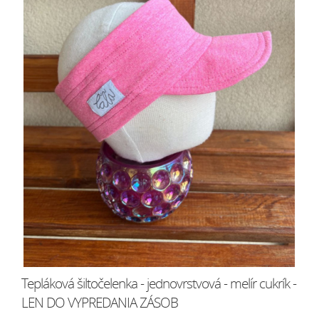
Tepláková šiltočelenka - jednovrstvová - melír cukrík -
LEN DO VYPREDANIA ZÁSOB