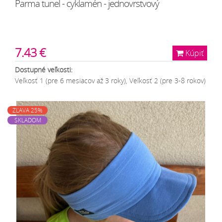
Parma tunel - cyklamén - jednovrstvový
7.43 €
Kúpiť
Dostupné veľkosti:
Veľkosť 1 (pre 6 mesiacov až 3 roky), Veľkosť 2 (pre 3-8 rokov)
ZĽAVA 25%
SKLADOM