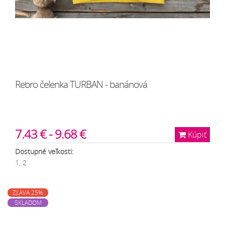
Rebro čelenka TURBAN - banánová
7.43 € - 9.68 €
Kúpiť
Dostupné veľkosti:
1, 2
ZĽAVA 25%
SKLADOM