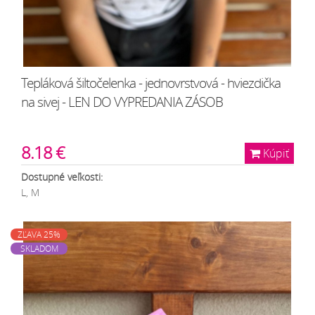
Tepláková šiltočelenka - jednovrstvová - hviezdička
na sivej - LEN DO VYPREDANIA ZÁSOB
8.18 €
Kúpiť
Dostupné veľkosti:
L, M
ZĽAVA 25%
SKLADOM