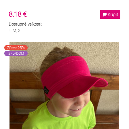
8.18 €
Kúpiť
Dostupné veľkosti:
L, M, XL
ZĽAVA 25%
SKLADOM