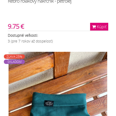
Rebro rolákový nákrčník - petrolej
9.75 €
Kúpiť
Dostupné veľkosti:
3 (pre 7 rokov až dospelosť)
ZĽAVA 25%
SKLADOM