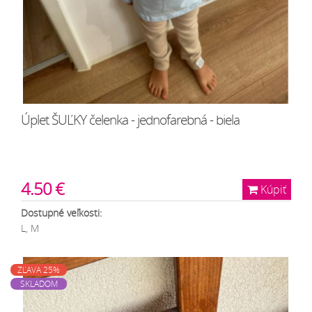
Úplet ŠUĽKY čelenka - jednofarebná - biela
4.50 €
Kúpiť
Dostupné veľkosti:
L, M
ZĽAVA 25%
SKLADOM