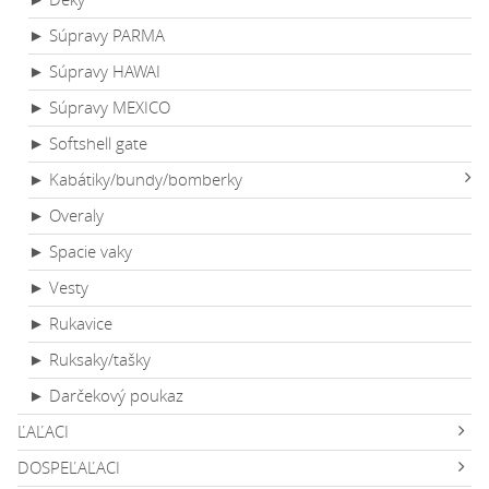
► Súpravy PARMA
► Súpravy HAWAI
► Súpravy MEXICO
► Softshell gate
► Kabátiky/bundy/bomberky
► Overaly
► Spacie vaky
► Vesty
► Rukavice
► Ruksaky/tašky
► Darčekový poukaz
ĽAĽACI
DOSPEĽAĽACI