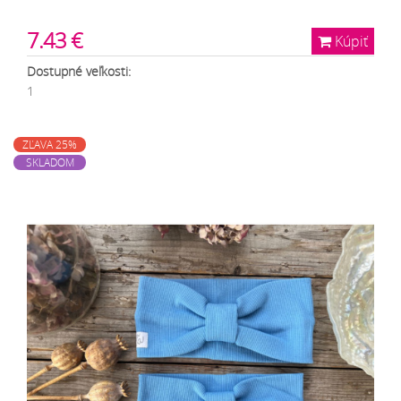
7.43 €
Kúpiť
Dostupné veľkosti:
1
ZĽAVA 25%
SKLADOM