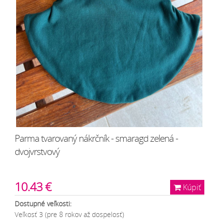
Parma tvarovaný nákrčník - smaragd zelená -
dvojvrstvový
10.43 €
Kúpiť
Dostupné veľkosti:
Veľkosť 3 (pre 8 rokov až dospelosť)