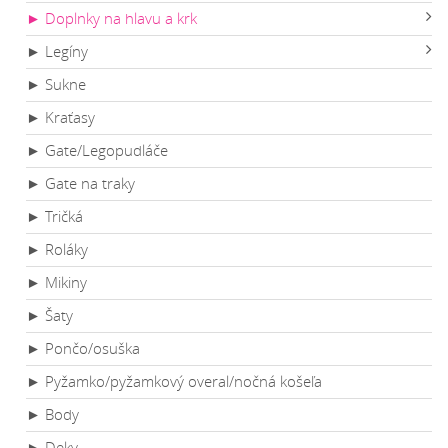
► Doplnky na hlavu a krk
► Legíny
► Sukne
► Kraťasy
► Gate/Legopudláče
► Gate na traky
► Tričká
► Roláky
► Mikiny
► Šaty
► Pončo/osuška
► Pyžamko/pyžamkový overal/nočná košeľa
► Body
► Deky