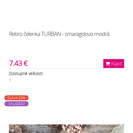
Rebro čelenka TURBAN - smaragdovo modrá
7.43 €
Kúpiť
Dostupné veľkosti:
1
ZĽAVA 25%
SKLADOM