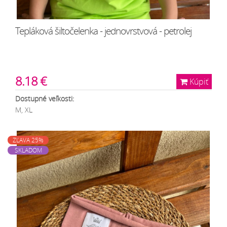
Tepláková šiltočelenka - jednovrstvová - petrolej
8.18 €
Kúpiť
Dostupné veľkosti:
M, XL
ZĽAVA 25%
SKLADOM