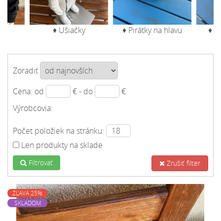
♦ Ušiačky
♦ Pirátky na hlavu
♦ Š
Zoradiť
Cena: od
€ - do
€
Výrobcovia:
Počet položiek na stránku:
Len produkty na sklade
Filtrovať
Zrušiť filter
ZĽAVA 25%
SKLADOM