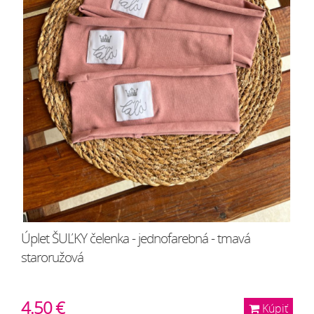
Úplet ŠUĽKY čelenka - jednofarebná - tmavá
staroružová
4.50 €
Kúpiť