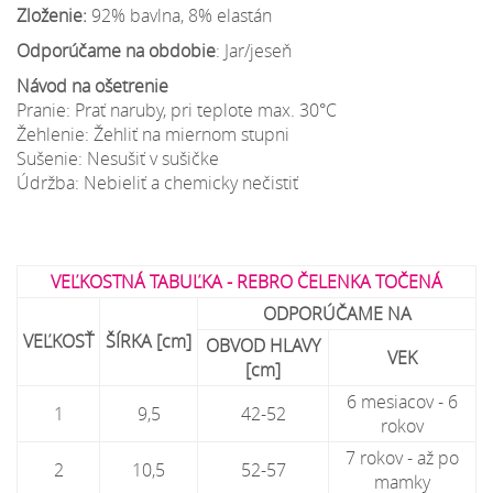
Zloženie:
92% bavlna, 8% elastán
Odporúčame na obdobie
: Jar/jeseň
Návod na ošetrenie
Pranie: Prať naruby, pri teplote max. 30°C
Žehlenie: Žehliť na miernom stupni
Sušenie: Nesušiť v sušičke
Údržba: Nebieliť a chemicky nečistiť
VEĽKOSTNÁ TABUĽKA - REBRO ČELENKA TOČENÁ
ODPORÚČAME NA
VEĽKOSŤ
ŠÍRKA [cm]
OBVOD HLAVY
VEK
[cm]
6 mesiacov - 6
1
9,5
42-52
rokov
7 rokov - až po
2
10,5
52-57
mamky