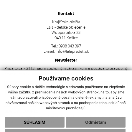
Kontakt
Krajčírska dielňa
Ľaľa - detské oblečenie
Wuppertálska 23
040 11 Košice
Tel.:
0908 043 397
E-mail:
info@lalapredeti.sk
Newsletter
Pridajte sa k 2113 našim spokojným zákazníkom a dostávajte pravidelný
newsletter s aktuálnymi akciami, súťažami a novinkami.
Používame cookies
Súbory cookie a ďalšie technológie sledovania používame na zlepšenie
vášho zážitku z prehliadania našich webových stránok, na to, aby sme
Súhlasím so spracovaním
osobných údajov
vám zobrazovali prispôsobený obsah a cielené reklamy, na analýzu
návštevnosti našich webových stránok a na pochopenie toho, odkiaľ naši
AKCIOVÉ PRODUKTY
|
NAJNOVŠIE V PONUKE
|
OCHRANA OSOBNÝCH
návštevníci prichádzajú.
ÚDAJOV
|
COOKIES
O nás
|
Ako nakupovať
|
Obchodné podmienky
|
Reklamačný poriadok
|
Kontakt
|
Doprava a platba
SÚHLASÍM
Odmietam