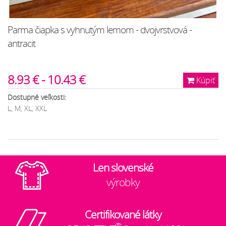
Parma čiapka s vyhnutým lemom - dvojvrstvová -
antracit
8.93 € - 10.43 €
Kúpiť
Dostupné veľkosti:
L, M, XL, XXL
Len slovenské
výrobky
Certifikované látky