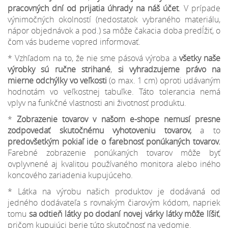
pracovných dní od prijatia úhrady na náš účet
. V prípade
výnimočných okolností (nedostatok vybraného materiálu,
nápor objednávok a pod.) sa môže čakacia doba predĺžiť, o
čom vás budeme vopred informovať.
* Vzhľadom na to, že nie sme pásová výroba a
všetky naše
výrobky sú ručne strihané
,
si vyhradzujeme
právo na
mierne odchýlky
vo veľkosti
(o max. 1 cm) oproti udávaným
hodnotám vo veľkostnej tabuľke. Táto tolerancia nemá
vplyv na funkčné vlastnosti ani životnosť produktu.
*
Zobrazenie tovarov v našom e-shope nemusí presne
zodpovedať skutočnému vyhotoveniu tovarov,
a to
predovšetkým pokiaľ ide o farebnosť ponúkaných tovarov.
Farebné zobrazenie ponúkaných tovarov môže byť
ovplyvnené aj kvalitou používaného monitora alebo iného
koncového zariadenia kupujúceho.
* Látka na výrobu našich produktov je dodávaná od
jedného dodávateľa s rovnakým čiarovým kódom, napriek
tomu
sa odtieň látky po dodaní novej várky látky môže líšiť
,
pričom kupujúci berie túto skutočnosť na vedomie.