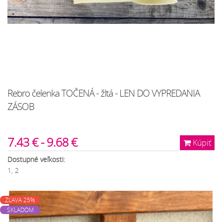
Rebro čelenka TOČENÁ - žltá - LEN DO VYPREDANIA
ZÁSOB
7.43 € - 9.68 €
Kúpiť
Dostupné veľkosti:
1, 2
ZĽAVA 25%
SKLADOM