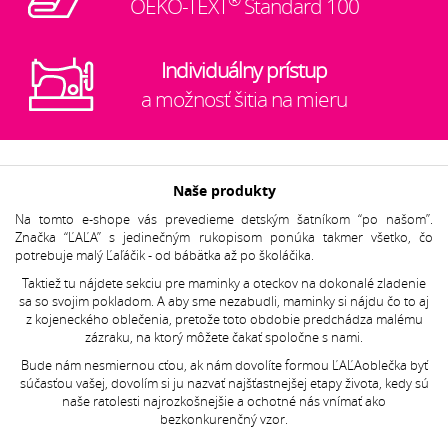
®
OEKO-TEXT
Standard 100
Individuálny prístup
a možnosť šitia na mieru
Naše produkty
Na tomto e-shope vás prevedieme detským šatníkom “po našom”.
Značka “ĽAĽA” s jedinečným rukopisom ponúka takmer všetko, čo
potrebuje malý Ľaľáčik - od bábätka až po školáčika.
Taktiež tu nájdete sekciu pre maminky a oteckov na dokonalé zladenie
sa so svojim pokladom. A aby sme nezabudli, maminky si nájdu čo to aj
z kojeneckého oblečenia, pretože toto obdobie predchádza malému
zázraku, na ktorý môžete čakať spoločne s nami.
Bude nám nesmiernou cťou, ak nám dovolíte formou ĽAĽAoblečka byť
súčasťou vašej, dovolím si ju nazvať najšťastnejšej etapy života, kedy sú
naše ratolesti najrozkošnejšie a ochotné nás vnímať ako
bezkonkurenčný vzor.