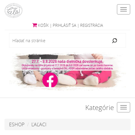
Toggl
navig
KOŠÍK
|
PRIHLÁSIŤ SA
|
REGISTRÁCIA
Kategórie
Toggl
navig
ESHOP
ĽAĽACI