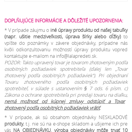
DOPLŇUJÚCE INFORMÁCIE A DÔLEŽITÉ UPOZORNENIA:
* V prípade záujmu o
iné úpravy produktu od našej tabuľky
(napr. ušitie medziveľkosti, úprava šírky alebo dĺžky)
to
vpíšte do poznámky v závere objednávky, prípadne nás
kvôli odkonzultovaniu možností úpravy produktu vopred
kontaktujte e-mailom na info@lalapredeti.sk.
POZOR: Takto upravený tovar je tovarom zhotoveným podľa
osobitných požiadaviek spotrebiteľa (ďalej len „Tovar
zhotovený podľa osobitných požiadaviek“). Pri objednaní
Tovaru zhotoveného podľa osobitných požiadaviek
spotrebiteľ, v súlade s ustanovením § 7 ods. 6 písm. c)
Zákona o ochrane spotrebiteľa pri predaji tovaru na diaľku,
nemá možnosť od kúpnej zmluvy odstúpiť a Tovar
zhotovený podľa osobitných požiadaviek vrátiť
.
* V prípade, ak sú obsahom objednávky NESKLADOVÉ
produkty
, t.j. nie sú na e-shope skladom a ušijeme ich pre
vás
NA OBJEDNÁVKU
,
výroba objednávky môže trvať 10