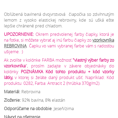
Obľúbená bavlnená dvojvrstvová čiapočka so zdvihnutým
lemom z vysoko elastickej rebroviny, kde sú ušká ešte
lepšie chránené pred chladom.
UPOZORNENIE:
Okrem predvolenej farby čiapky, ktorá je
na fotke, si môžete vybrať aj inú farbu čiapky zo
vzorkovníka
REBROVINA
. Čapku vo vami vybranej farbe vám s radosťou
ušijeme. :)
Ak zvolíte v kolónke FARBA možnosť
"vlastný výber farby zo
vzorkovníka
", prosím zadajte v závere objednávky do
kolónky
POZNÁMKA Kód tohto produktu + kód vzorky
látky,
v ktorej si želáte daný produkt ušiť. Napríklad: Kód
produktu: 0282, Farba: Antracit 2 (hrúbka 370g/m2).
Materiál:
Rebrovina
Zloženie:
92% bavlna, 8% elastán
Odporúčame na obdobie
: Jeseň/zima
Návod na ošetrenie