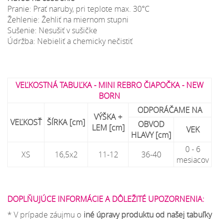
Pranie: Prať naruby, pri teplote max. 30°C
Žehlenie: Žehliť na miernom stupni
Sušenie: Nesušiť v sušičke
Údržba: Nebieliť a chemicky nečistiť
VEĽKOSTNÁ TABUĽKA - MINI REBRO ČIAPOČKA - NEW
BORN
ODPORÁČAME NA
VÝŠKA +
VEĽKOSŤ
ŠÍRKA [cm]
OBVOD
LEM [cm]
VEK
HLAVY [cm]
0 - 6
XS
16,5x2
11-12
36-40
mesiacov
DOPLŇUJÚCE INFORMÁCIE A DÔLEŽITÉ UPOZORNENIA:
* V prípade záujmu o
iné úpravy produktu od našej tabuľky