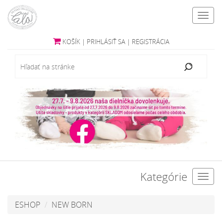
Toggl
navig
KOŠÍK
|
PRIHLÁSIŤ SA
|
REGISTRÁCIA
Kategórie
Toggl
navig
ESHOP
NEW BORN