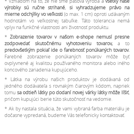
* Vzhľadom na to, že nie sme pásová výroba a
všetky naše
výrobky sú ručne strihané
,
si vyhradzujeme
právo na
mierne odchýlky
vo veľkosti
(o max. 1 cm) oproti udávaným
hodnotám vo veľkostnej tabuľke. Táto tolerancia nemá
vplyv na funkčné vlastnosti ani životnosť produktu.
*
Zobrazenie tovarov v našom e-shope nemusí presne
zodpovedať skutočnému vyhotoveniu tovarov,
a to
predovšetkým pokiaľ ide o farebnosť ponúkaných tovarov.
Farebné zobrazenie ponúkaných tovarov môže byť
ovplyvnené aj kvalitou používaného monitora alebo iného
koncového zariadenia kupujúceho.
* Látka na výrobu našich produktov je dodávaná od
jedného dodávateľa s rovnakým čiarovým kódom, napriek
tomu
sa odtieň látky po dodaní novej várky látky môže líšiť
,
pričom kupujúci berie túto skutočnosť na vedomie.
* Ak by nastala situácia, že vami vybraná farba materiálu je
dočasne vypredaná, budeme Vás telefonicky kontaktovať.