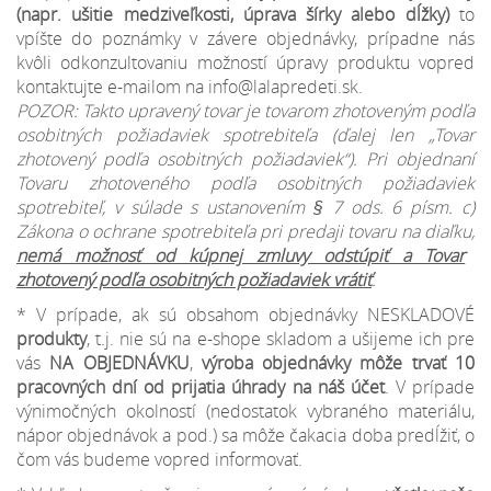
(napr. ušitie medziveľkosti, úprava šírky alebo dĺžky)
to
vpíšte do poznámky v závere objednávky, prípadne nás
kvôli odkonzultovaniu možností úpravy produktu vopred
kontaktujte e-mailom na info@lalapredeti.sk.
POZOR: Takto upravený tovar je tovarom zhotoveným podľa
osobitných požiadaviek spotrebiteľa (ďalej len „Tovar
zhotovený podľa osobitných požiadaviek“). Pri objednaní
Tovaru zhotoveného podľa osobitných požiadaviek
spotrebiteľ, v súlade s ustanovením § 7 ods. 6 písm. c)
Zákona o ochrane spotrebiteľa pri predaji tovaru na diaľku,
nemá možnosť od kúpnej zmluvy odstúpiť a Tovar
zhotovený podľa osobitných požiadaviek vrátiť
.
* V prípade, ak sú obsahom objednávky NESKLADOVÉ
produkty
, t.j. nie sú na e-shope skladom a ušijeme ich pre
vás
NA OBJEDNÁVKU
,
výroba objednávky môže trvať 10
pracovných dní od prijatia úhrady na náš účet
. V prípade
výnimočných okolností (nedostatok vybraného materiálu,
nápor objednávok a pod.) sa môže čakacia doba predĺžiť, o
čom vás budeme vopred informovať.