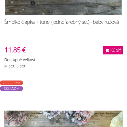
Šmolko čiapka + tunel (jednofarebný set) - baby ružová
11.85 €
Kúpiť
Dostupné veľkosti:
M set, S set
ZĽAVA 25%
SKLADOM