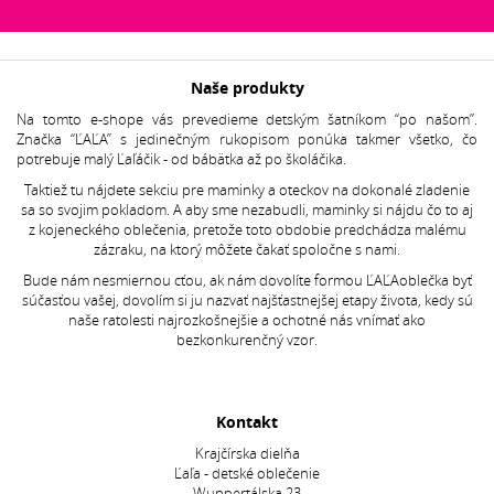
Naše produkty
Na tomto e-shope vás prevedieme detským šatníkom “po našom”.
Značka “ĽAĽA” s jedinečným rukopisom ponúka takmer všetko, čo
potrebuje malý Ľaľáčik - od bábätka až po školáčika.
Taktiež tu nájdete sekciu pre maminky a oteckov na dokonalé zladenie
sa so svojim pokladom. A aby sme nezabudli, maminky si nájdu čo to aj
z kojeneckého oblečenia, pretože toto obdobie predchádza malému
zázraku, na ktorý môžete čakať spoločne s nami.
Bude nám nesmiernou cťou, ak nám dovolíte formou ĽAĽAoblečka byť
súčasťou vašej, dovolím si ju nazvať najšťastnejšej etapy života, kedy sú
naše ratolesti najrozkošnejšie a ochotné nás vnímať ako
bezkonkurenčný vzor.
Kontakt
Krajčírska dielňa
Ľaľa - detské oblečenie
Wuppertálska 23