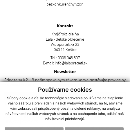
bezkonkurenčný vzor.
Kontakt
Krajčírska dielňa
Ľaľa - detské oblečenie
Wuppertálska 23
040 11 Košice
Tel.:
0908 043 397
E-mail:
info@lalapredeti.sk
Newsletter
Pridajte sa k 2113 našim spokojným zákazníkom a dostávajte pravidelný
newsletter s aktuálnymi akciami, súťažami a novinkami.
Používame cookies
Súbory cookie a ďalšie technológie sledovania používame na zlepšenie
vášho zážitku z prehliadania našich webových stránok, na to, aby sme
Súhlasím so spracovaním
osobných údajov
vám zobrazovali prispôsobený obsah a cielené reklamy, na analýzu
návštevnosti našich webových stránok a na pochopenie toho, odkiaľ naši
AKCIOVÉ PRODUKTY
|
NAJNOVŠIE V PONUKE
|
OCHRANA OSOBNÝCH
návštevníci prichádzajú.
ÚDAJOV
|
COOKIES
O nás
|
Ako nakupovať
|
Obchodné podmienky
|
Reklamačný poriadok