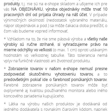
produkty
, t.j. nie sú na e-shope skladom a ušijeme ich pre
vás
NA OBJEDNÁVKU
,
výroba objednávky môže trvať 10
pracovných dní od prijatia úhrady na náš účet
. V prípade
výnimočných okolností (nedostatok vybraného materiálu,
nápor objednávok a pod.) sa môže čakacia doba predĺžiť, o
čom vás budeme vopred informovať.
* Vzhľadom na to, že nie sme pásová výroba a
všetky naše
výrobky sú ručne strihané
,
si vyhradzujeme
právo na
mierne odchýlky
vo veľkosti
(o max. 1 cm) oproti udávaným
hodnotám vo veľkostnej tabuľke. Táto tolerancia nemá
vplyv na funkčné vlastnosti ani životnosť produktu.
*
Zobrazenie tovarov v našom e-shope nemusí presne
zodpovedať skutočnému vyhotoveniu tovarov,
a to
predovšetkým pokiaľ ide o farebnosť ponúkaných tovarov.
Farebné zobrazenie ponúkaných tovarov môže byť
ovplyvnené aj kvalitou používaného monitora alebo iného
koncového zariadenia kupujúceho.
* Látka na výrobu našich produktov je dodávaná od
jedného dodávateľa s rovnakým čiarovým kódom, napriek