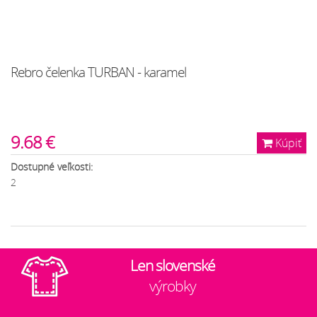
Rebro čelenka TURBAN - karamel
9.68 €
Kúpiť
Dostupné veľkosti:
2
Len slovenské
výrobky