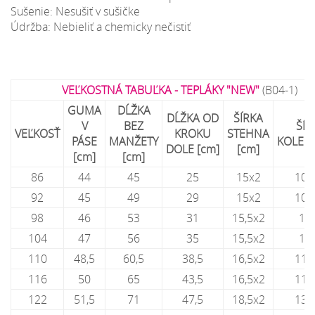
Sušenie: Nesušiť v sušičke
Údržba: Nebieliť a chemicky nečistiť
VEĽKOSTNÁ TABUĽKA - TEPLÁKY "NEW"
(B04-1)
GUMA
DĹŽKA
DĹŽKA OD
ŠÍRKA
V
BEZ
ŠÍR
VEĽKOSŤ
KROKU
STEHNA
PÁSE
MANŽETY
KOLEN
DOLE [cm]
[cm]
[cm]
[cm]
86
44
45
25
15x2
10,
92
45
49
29
15x2
10,
98
46
53
31
15,5x2
11
104
47
56
35
15,5x2
11
110
48,5
60,5
38,5
16,5x2
11,
116
50
65
43,5
16,5x2
11,
122
51,5
71
47,5
18,5x2
13,