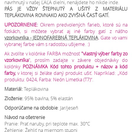
navrhnutý v našej ĽAĽA dielni, nenájdete ho nikde inde.
PÁS JE VŽDY ŠTEPNUTÝ A UŠITÝ Z MATERIÁLU
TEPLÁKOVINA ROVNAKO AKO ZVYŠNÁ ČASŤ GATÍ.
UPOZORNENIE:
Okrem predvolených farieb, ktoré sú na
fotkách, si môžete vybrať aj iné farby gatí z nášho
vzorkovníka - JEDNOFAREBNÁ TEPLÁKOVINA
.
Gate vo vami
vybranej farbe vám s radosťou ušijeme. :)
Ak zvolíte v kolónke FARBA možnosť
"vlastný výber farby zo
vzorkovníka
", prosím zadajte v závere objednávky do
kolónky
POZNÁMKA Kód tohto produktu + názov a kód
farby,
v ktorej si želáte daný produkt ušiť. Napríklad: „Kód
produktu: 0424, Farba: Neón Limetka (T7)“.
Materiál:
Teplákovina
Zloženie:
95% bavlna, 5% elastán
Odporúčame na obdobie
: Jar/jeseň
Návod na ošetrenie
Pranie: Prať naruby, pri teplote max. 30°C
Žehlenie: Žehliť na miernom stupni