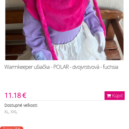
Warmkeeper ušiačka - POLAR - dvojvrstvová - fuchsia
11.18 €
Kúpiť
Dostupné veľkosti:
XL, XXL
ZĽAVA 25%