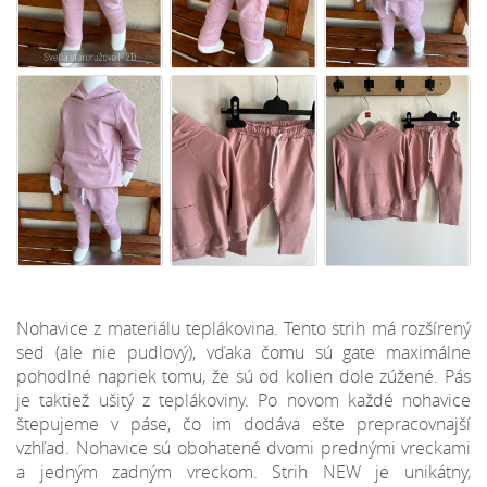
Nohavice z materiálu teplákovina. Tento strih má rozšírený
sed (ale nie pudlový), vďaka čomu sú gate maximálne
pohodlné napriek tomu, že sú od kolien dole zúžené. Pás
je taktiež ušitý z teplákoviny. Po novom každé nohavice
štepujeme v páse, čo im dodáva ešte prepracovnajší
vzhľad. Nohavice sú obohatené dvomi prednými vreckami
a jedným zadným vreckom. Strih NEW je unikátny,