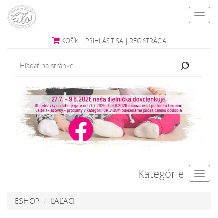
Toggl
navig
KOŠÍK
|
PRIHLÁSIŤ SA
|
REGISTRÁCIA
Kategórie
Toggl
navig
ESHOP
ĽAĽACI