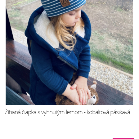
Žíhaná čiapka s vyhnutým lemom - kobaltová pásikavá