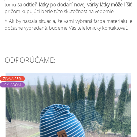
tomu
sa odtieň látky po dodaní novej várky látky môže líšiť
,
pričom kupujúci berie túto skutočnosť na vedomie.
* Ak by nastala situácia, že vami vybraná farba materiálu je
dočasne vypredaná, budeme Vás telefonicky kontaktovať.
ODPORÚČAME:
ZĽAVA 25%
SKLADOM