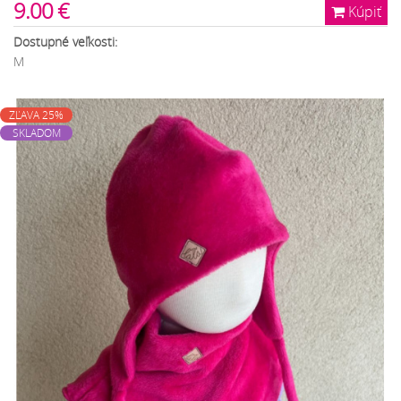
9.00 €
Kúpiť
Dostupné veľkosti:
M
ZĽAVA 25%
SKLADOM