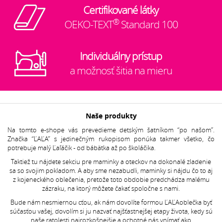
Certifikované látky
®
OEKO-TEXT
Standard 100
Individuálny prístup
a možnosť šitia na mieru
Naše produkty
Na tomto e-shope vás prevedieme detským šatníkom “po našom”.
Značka “ĽAĽA” s jedinečným rukopisom ponúka takmer všetko, čo
potrebuje malý Ľaľáčik - od bábätka až po školáčika.
Taktiež tu nájdete sekciu pre maminky a oteckov na dokonalé zladenie
sa so svojim pokladom. A aby sme nezabudli, maminky si nájdu čo to aj
z kojeneckého oblečenia, pretože toto obdobie predchádza malému
zázraku, na ktorý môžete čakať spoločne s nami.
Bude nám nesmiernou cťou, ak nám dovolíte formou ĽAĽAoblečka byť
súčasťou vašej, dovolím si ju nazvať najšťastnejšej etapy života, kedy sú
naše ratolesti najrozkošnejšie a ochotné nás vnímať ako