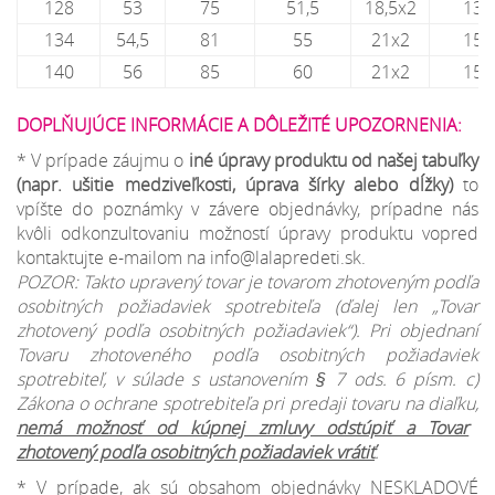
128
53
75
51,5
18,5x2
13,
134
54,5
81
55
21x2
15,
140
56
85
60
21x2
15,
DOPLŇUJÚCE INFORMÁCIE A DÔLEŽITÉ UPOZORNENIA:
* V prípade záujmu o
iné úpravy produktu od našej tabuľky
(napr. ušitie medziveľkosti, úprava šírky alebo dĺžky)
to
vpíšte do poznámky v závere objednávky, prípadne nás
kvôli odkonzultovaniu možností úpravy produktu vopred
kontaktujte e-mailom na info@lalapredeti.sk.
POZOR: Takto upravený tovar je tovarom zhotoveným podľa
osobitných požiadaviek spotrebiteľa (ďalej len „Tovar
zhotovený podľa osobitných požiadaviek“). Pri objednaní
Tovaru zhotoveného podľa osobitných požiadaviek
spotrebiteľ, v súlade s ustanovením § 7 ods. 6 písm. c)
Zákona o ochrane spotrebiteľa pri predaji tovaru na diaľku,
nemá možnosť od kúpnej zmluvy odstúpiť a Tovar
zhotovený podľa osobitných požiadaviek vrátiť
.
* V prípade, ak sú obsahom objednávky NESKLADOVÉ