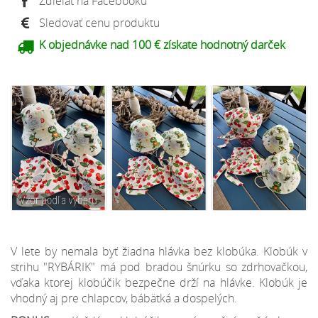
Zdieľať na Facebooku
Sledovať cenu produktu
K objednávke nad 100 € získate hodnotný darček
V lete by nemala byť žiadna hlávka bez klobúka. Klobúk v
strihu "RYBÁRIK" má pod bradou šnúrku so zdrhovačkou,
vďaka ktorej klobúčik bezpečne drží na hlávke. Klobúk je
vhodný aj pre chlapcov, bábätká a dospelých.