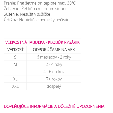
Pranie: Prať šetrne pri teplote max. 30°C
Žehlenie: Žehliť na miernom stupni
Sušenie: Nesušiť v sušičke
Údržba: Nebieliť a chemicky nečistiť
VEĽKOSTNÁ TABUĽKA - KLOBÚK RYBÁRIK
VEĽKOSŤ
ODPORÚČAME NA VEK
S
6 mesiacov - 2 roky
M
2 - 4 roky
L
4 - 6+ rokov
XL
7+ rokov
XXL
dospelý
DOPLŇUJÚCE INFORMÁCIE A DÔLEŽITÉ UPOZORNENIA: