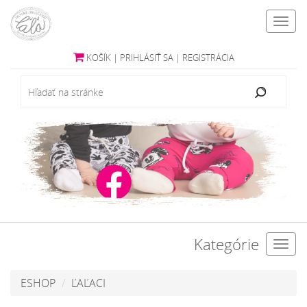
Toggl
navig
KOŠÍK
|
PRIHLÁSIŤ SA
|
REGISTRÁCIA
Kategórie
Toggl
navig
ESHOP
ĽAĽACI