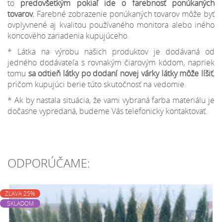
to
predovšetkým pokiaľ ide o farebnosť ponúkaných
tovarov.
Farebné zobrazenie ponúkaných tovarov môže byť
ovplyvnené aj kvalitou používaného monitora alebo iného
koncového zariadenia kupujúceho.
* Látka na výrobu našich produktov je dodávaná od
jedného dodávateľa s rovnakým čiarovým kódom, napriek
tomu
sa odtieň látky po dodaní novej várky látky môže líšiť
,
pričom kupujúci berie túto skutočnosť na vedomie.
* Ak by nastala situácia, že vami vybraná farba materiálu je
dočasne vypredaná, budeme Vás telefonicky kontaktovať.
ODPORÚČAME:
ZĽAVA 25%
SKLADOM