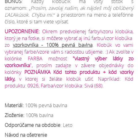
BONUS
: Každý klobúčik má všitý štítok s
oznamom:
Prosím, zavolaj našim, ak nájdeš môj obľúbený
„
ĽAĽAkúsok. Chýba mi.
a priestorom na meno a telefónne
“
číslo, ktoré si tam viete vpísať.
UPOZORNENIE:
Okrem predvolenej farby/vzoru klobúka,
ktorý je na fotke, si môžete vybrať aj inú farbu/vzor klobúka
zo
vzorkovníka
- 100% pevná bavlna
. Klobúk vo vami
vybranej farbe/vzore vám s radosťou ušijeme. :) Ak zvolíte v
kolónke FARBA možnosť
"vlastný výber látky zo
vzorkovníka
", prosím zadajte v závere objednávky do
kolónky
POZNÁMKA Kód tohto produktu + kód vzorky
látky,
v ktorej si želáte klobúk ušiť. Napríklad: Kód
produktu: 0926, Farba/vzor klobúka: Sivá (68).
Materiál:
100% pevná bavlna
Zloženie:
100% bavlna
Odporúčame na obdobie
: Leto
Návod na ošetrenie