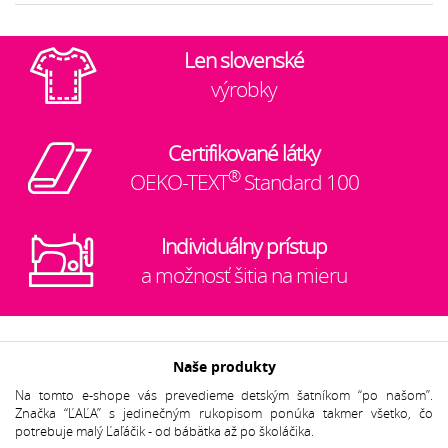
Len slovenské
výrobky
Certifikované látky
®
OEKO-TEXT
Standard 100
Individuálny prístup
a možnosť šitia na mieru
Naše produkty
Na tomto e-shope vás prevedieme detským šatníkom “po našom”.
Značka “ĽAĽA” s jedinečným rukopisom ponúka takmer všetko, čo
potrebuje malý Ľaľáčik - od bábätka až po školáčika.