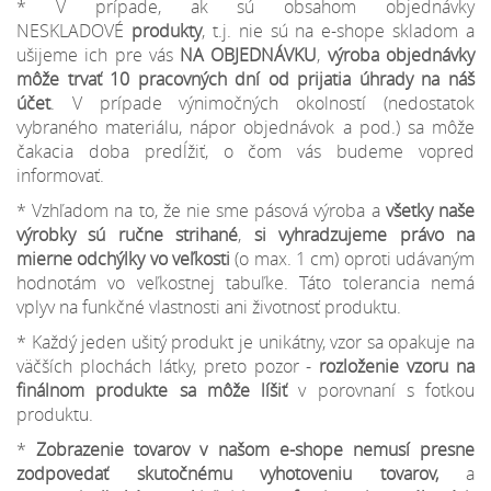
* V prípade, ak sú obsahom objednávky
NESKLADOVÉ
produkty
, t.j. nie sú na e-shope skladom a
ušijeme ich pre vás
NA OBJEDNÁVKU
,
výroba objednávky
môže trvať 10 pracovných dní od prijatia úhrady na náš
účet
. V prípade výnimočných okolností (nedostatok
vybraného materiálu, nápor objednávok a pod.) sa môže
čakacia doba predĺžiť, o čom vás budeme vopred
informovať.
* Vzhľadom na to, že nie sme pásová výroba a
všetky naše
výrobky sú ručne strihané
,
si vyhradzujeme
právo na
mierne odchýlky
vo veľkosti
(o max. 1 cm) oproti udávaným
hodnotám vo veľkostnej tabuľke. Táto tolerancia nemá
vplyv na funkčné vlastnosti ani životnosť produktu.
* Každý jeden ušitý produkt je unikátny, vzor sa opakuje na
väčších plochách látky, preto pozor -
rozloženie vzoru na
finálnom produkte sa môže líšiť
v porovnaní s fotkou
produktu.
*
Zobrazenie tovarov v našom e-shope nemusí presne
zodpovedať skutočnému vyhotoveniu tovarov,
a