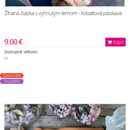
Žíhaná čiapka s vyhnutým lemom - kobaltová pásikavá
9.00 €
Kúpiť
Dostupné veľkosti:
M
ZĽAVA 25%
SKLADOM