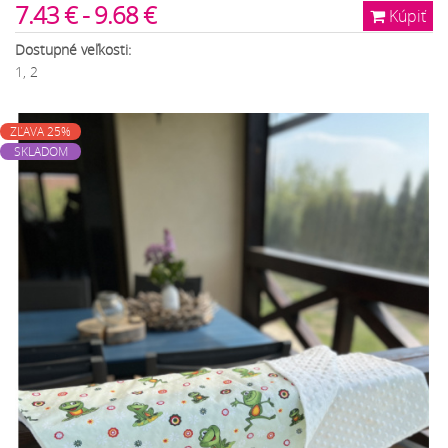
7.43 € - 9.68 €
Kúpiť
Dostupné veľkosti:
1, 2
ZĽAVA 25%
SKLADOM