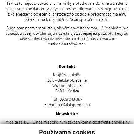
Taktiež tu nájdete sekciu pre maminky a oteckov na dokonalé zladenie
sa so svojim pokladom. A aby sme nezabudli, maminky si nájdu čo to aj
z kojeneckého oblečenia, pretože toto obdobie predchádza malému
zázraku, na ktorý môžete čakať spoločne s nami.
Bude nám nesmiernou cťou, ak nám dovolíte formou ĽAĽAoblečka byť
súčasťou vašej, dovolím si ju nazvať najšťastnejšej etapy života, kedy sú
naše ratolesti najrozkošnejšie a ochotné nás vnímať ako
bezkonkurenčný vzor.
Kontakt
Krajčírska dielňa
Ľaľa - detské oblečenie
Wuppertálska 23
040 11 Košice
Tel.:
0908 043 397
E-mail:
info@lalapredeti.sk
Newsletter
Pridajte sa k 2116 našim spokojným zákazníkom a dostávajte pravidelný
newsletter s aktuálnymi akciami, súťažami a novinkami.
Používame cookies