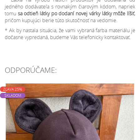
jedného dodávateľa s rovnakým čiarovým kódom, napriek
tomu
sa odtieň látky po dodaní novej várky látky môže líšiť
,
pričom kupujúci berie túto skutočnosť na vedomie.
* Ak by nastala situácia, že vami vybraná farba materiálu je
dočasne vypredaná, budeme Vás telefonicky kontaktovať.
ODPORÚČAME:
ZĽAVA 25%
SKLADOM