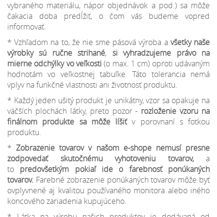
vybraného materiálu, nápor objednávok a pod.) sa môže
čakacia doba predĺžiť, o čom vás budeme vopred
informovať.
* Vzhľadom na to, že nie sme pásová výroba a
všetky naše
výrobky sú ručne strihané
,
si vyhradzujeme
právo na
mierne odchýlky
vo veľkosti
(o max. 1 cm) oproti udávaným
hodnotám vo veľkostnej tabuľke. Táto tolerancia nemá
vplyv na funkčné vlastnosti ani životnosť produktu.
* Každý jeden ušitý produkt je unikátny, vzor sa opakuje na
väčších plochách látky, preto pozor -
rozloženie vzoru na
finálnom produkte sa môže líšiť
v porovnaní s fotkou
produktu.
*
Zobrazenie tovarov v našom e-shope nemusí presne
zodpovedať skutočnému vyhotoveniu tovarov,
a
to
predovšetkým pokiaľ ide o farebnosť ponúkaných
tovarov.
Farebné zobrazenie ponúkaných tovarov môže byť
ovplyvnené aj kvalitou používaného monitora alebo iného
koncového zariadenia kupujúceho.
* Látka na výrobu našich produktov je dodávaná od