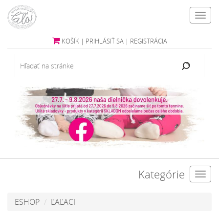
Toggl
navig
KOŠÍK
|
PRIHLÁSIŤ SA
|
REGISTRÁCIA
Kategórie
Toggl
navig
ESHOP
ĽAĽACI