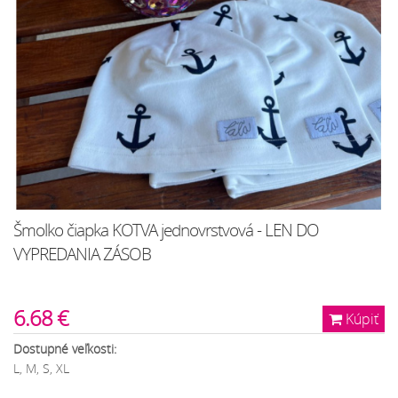
Šmolko čiapka KOTVA jednovrstvová - LEN DO
VYPREDANIA ZÁSOB
6.68 €
Kúpiť
Dostupné veľkosti:
L, M, S, XL