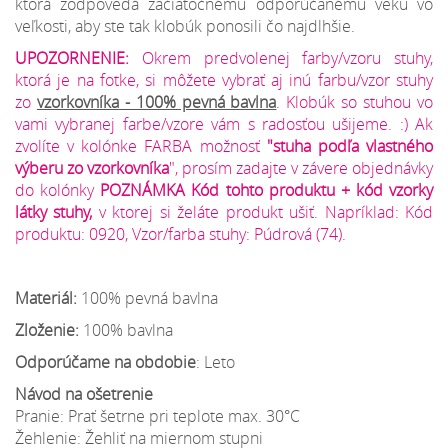
ktorá zodpovedá začiatočnému odporúčanému veku vo
veľkosti, aby ste tak klobúk ponosili čo najdlhšie.
UPOZORNENIE:
Okrem predvolenej farby/vzoru stuhy,
ktorá je na fotke, si môžete vybrať aj inú farbu/vzor stuhy
zo
vzorkovníka
- 100% pevná bavlna
. Klobúk so stuhou vo
vami vybranej farbe/vzore vám s radosťou ušijeme. :) Ak
zvolíte v kolónke FARBA možnosť
"stuha podľa vlastného
výberu zo vzorkovníka
", prosím zadajte v závere objednávky
do kolónky
POZNÁMKA Kód tohto produktu + kód vzorky
látky stuhy,
v ktorej si želáte produkt ušiť. Napríklad: Kód
produktu: 0920, Vzor/farba stuhy: Púdrová (74).
Materiál:
100% pevná bavlna
Zloženie:
100% bavlna
Odporúčame na obdobie
: Leto
Návod na ošetrenie
Pranie: Prať šetrne pri teplote max. 30°C
Žehlenie: Žehliť na miernom stupni