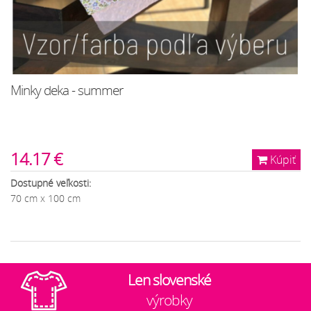
Minky deka - summer
14.17 €
Kúpiť
Dostupné veľkosti:
70 cm x 100 cm
Len slovenské
výrobky