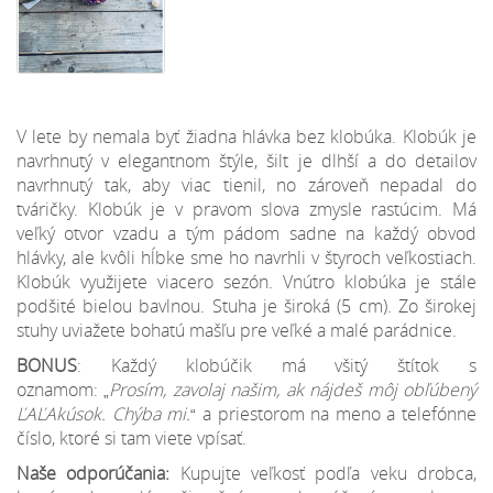
V lete by nemala byť žiadna hlávka bez klobúka. Klobúk je
navrhnutý v elegantnom štýle, šilt je dlhší a do detailov
navrhnutý tak, aby viac tienil, no zároveň nepadal do
tváričky. Klobúk je v pravom slova zmysle rastúcim. Má
veľký otvor vzadu a tým pádom sadne na každý obvod
hlávky, ale kvôli hĺbke sme ho navrhli v štyroch veľkostiach.
Klobúk využijete viacero sezón. Vnútro klobúka je stále
podšité bielou bavlnou. Stuha je široká (5 cm). Zo širokej
stuhy uviažete bohatú mašľu pre veľké a malé parádnice.
BONUS
: Každý klobúčik má všitý štítok s
oznamom:
Prosím, zavolaj našim, ak nájdeš môj obľúbený
„
ĽAĽAkúsok. Chýba mi.
a priestorom na meno a telefónne
“
číslo, ktoré si tam viete vpísať.
Naše odporúčania:
Kupujte veľkosť podľa veku drobca,