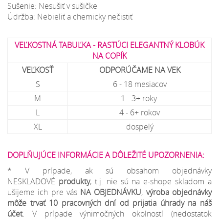
Sušenie: Nesušiť v sušičke
Údržba: Nebieliť a chemicky nečistiť
VEĽKOSTNÁ TABUĽKA - RASTÚCI ELEGANTNÝ KLOBÚK
NA COPÍK
VEĽKOSŤ
ODPORÚČAME NA VEK
S
6 - 18 mesiacov
M
1 - 3+ roky
L
4 - 6+ rokov
XL
dospelý
DOPLŇUJÚCE INFORMÁCIE A DÔLEŽITÉ UPOZORNENIA:
* V prípade, ak sú obsahom objednávky
NESKLADOVÉ
produkty
, t.j. nie sú na e-shope skladom a
ušijeme ich pre vás
NA OBJEDNÁVKU
,
výroba objednávky
môže trvať 10 pracovných dní od prijatia úhrady na náš
účet
. V prípade výnimočných okolností (nedostatok