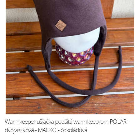
Warmkeeper ušiačka podšitá warmkeeprom POLAR -
dvojvrstvová - MACKO - čokoládová