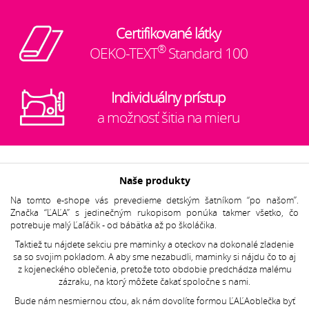
Certifikované látky
®
OEKO-TEXT
Standard 100
Individuálny prístup
a možnosť šitia na mieru
Naše produkty
Na tomto e-shope vás prevedieme detským šatníkom “po našom”.
Značka “ĽAĽA” s jedinečným rukopisom ponúka takmer všetko, čo
potrebuje malý Ľaľáčik - od bábätka až po školáčika.
Taktiež tu nájdete sekciu pre maminky a oteckov na dokonalé zladenie
sa so svojim pokladom. A aby sme nezabudli, maminky si nájdu čo to aj
z kojeneckého oblečenia, pretože toto obdobie predchádza malému
zázraku, na ktorý môžete čakať spoločne s nami.
Bude nám nesmiernou cťou, ak nám dovolíte formou ĽAĽAoblečka byť