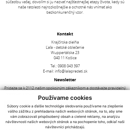
súčasťou vašej, dovolím si ju nazvať najšťastnejšej etapy života, kedy sú
naše ratolesti najrozkošnejšie a ochotné nás vnímať ako
bezkonkurenčný vzor.
Kontakt
Krajčírska dielňa
Ľaľa - detské oblečenie
Wuppertálska 23
040 11 Košice
Tel.:
0908 043 397
E-mail:
info@lalapredeti.sk
Newsletter
Pridajte sa k 2112 našim spokojným zákazníkom a dostávajte pravidelný
newsletter s aktuálnymi akciami, súťažami a novinkami.
Používame cookies
Súbory cookie a ďalšie technológie sledovania používame na zlepšenie
vášho zážitku z prehliadania našich webových stránok, na to, aby sme
Súhlasím so spracovaním
osobných údajov
vám zobrazovali prispôsobený obsah a cielené reklamy, na analýzu
návštevnosti našich webových stránok a na pochopenie toho, odkiaľ naši
AKCIOVÉ PRODUKTY
|
NAJNOVŠIE V PONUKE
|
OCHRANA OSOBNÝCH
návštevníci prichádzajú.