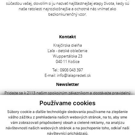
súčasťou vašej, dovolím si ju nazvať najšťastnejšej etapy života, kedy sú
naše ratolesti najrozkošnejšie a ochotné nás vnímať ako
bezkonkurenčný vzor.
Kontakt
Krajčírska dielňa
Ľaľa - detské oblečenie
Wuppertálska 23
040 11 Košice
Tel.:
0908 043 397
E-mail:
info@lalapredeti.sk
Newsletter
Pridajte sa k 2113 našim spokojným zákazníkom a dostávajte pravidelný
newsletter s aktuálnymi akciami, súťažami a novinkami.
Používame cookies
Súbory cookie a ďalšie technológie sledovania používame na zlepšenie
vášho zážitku z prehliadania našich webových stránok, na to, aby sme
Súhlasím so spracovaním
osobných údajov
vám zobrazovali prispôsobený obsah a cielené reklamy, na analýzu
návštevnosti našich webových stránok a na pochopenie toho, odkiaľ naši
AKCIOVÉ PRODUKTY
|
NAJNOVŠIE V PONUKE
|
OCHRANA OSOBNÝCH
návštevníci prichádzajú.