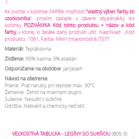
:)
Ak zvolíte v kolónke FARBA možnosť
"vlastný výber farby zo
vzorkovníka
", prosím zadajte v závere objednávky do
kolónky
POZNÁMKA Kód tohto produktu + názov a kód
farby,
v ktorej si želáte daný produkt ušiť. Napríklad: „Kód
produktu: 1061, Farba: Melír tmavomodrá (T57)“.
Materiál:
Teplákovina
Zloženie:
95% bavlna, 5% elastán
Odporúčame na obdobie
: Jar/jeseň
Návod na ošetrenie
Pranie: Prať naruby, pri teplote max. 30°C
Žehlenie: Žehliť na miernom stupni
Sušenie: Nesušiť v sušičke
Údržba: Nebieliť a chemicky nečistiť
VEĽKOSTNÁ TABUĽKA - LEGÍNY SO SUKŇOU
(B05-3)