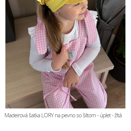
Madeirová šatka LORY na pevno so šiltom - úplet - žltá