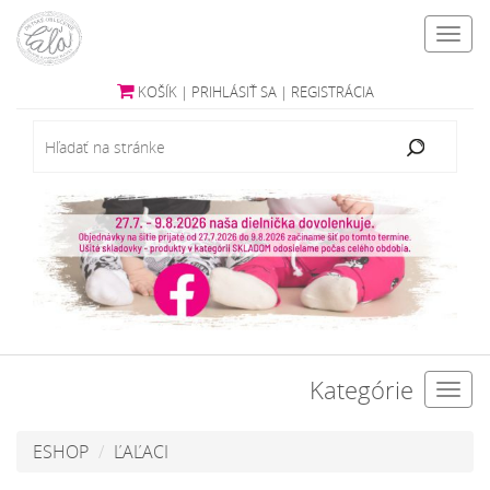
Toggl
navig
KOŠÍK
|
PRIHLÁSIŤ SA
|
REGISTRÁCIA
Kategórie
Toggl
navig
ESHOP
ĽAĽACI