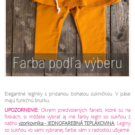
Elegantné legínky s pridanou bohatou sukničkou. V páse
majú funkčnú šnúrku.
UPOZORNENIE:
Okrem predvolených farieb, ktoré sú na
fotkách, si môžete vybrať aj iné farby legín so sukňou z
nášho
vzorkovníka - JEDNOFAREBNÁ TEPLÁKOVINA
.
Legíny
so sukňou vo vami vybranej farbe vám s radosťou ušijeme.