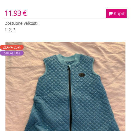
11.93 €
Kúpiť
Dostupné veľkosti:
1, 2, 3
ZĽAVA 25%
SKLADOM