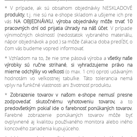
* V prípade, ak sú obsahom objednávky NESKLADOVÉ
produkty
, t.j. nie sú na e-shope skladom a ušijeme ich pre
vás
NA OBJEDNÁVKU
,
výroba objednávky môže trvať 10
pracovných dní od prijatia úhrady na náš účet
. V prípade
výnimočných okolností (nedostatok vybraného materiálu,
nápor objednávok a pod.) sa môže čakacia doba predĺžiť, o
čom vás budeme vopred informovať.
* Vzhľadom na to, že nie sme pásová výroba a
všetky naše
výrobky sú ručne strihané
,
si vyhradzujeme
právo na
mierne odchýlky
vo veľkosti
(o max. 1 cm) oproti udávaným
hodnotám vo veľkostnej tabuľke. Táto tolerancia nemá
vplyv na funkčné vlastnosti ani životnosť produktu.
*
Zobrazenie tovarov v našom e-shope nemusí presne
zodpovedať skutočnému vyhotoveniu tovarov,
a to
predovšetkým pokiaľ ide o farebnosť ponúkaných tovarov.
Farebné zobrazenie ponúkaných tovarov môže byť
ovplyvnené aj kvalitou používaného monitora alebo iného
koncového zariadenia kupujúceho.