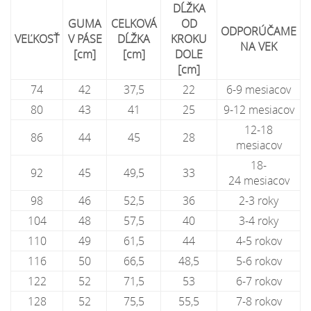
DĹŽKA
GUMA
CELKOVÁ
OD
ODPORÚČAME
VEĽKOSŤ
V PÁSE
DĹŽKA
KROKU
NA
VEK
[cm]
[cm]
DOLE
[cm]
74
42
37,5
22
6-9 mesiacov
80
43
41
25
9-12 mesiacov
12-18
86
44
45
28
mesiacov
18-
92
45
49,5
33
24 mesiacov
98
46
52,5
36
2-3 roky
104
48
57,5
40
3-4 roky
110
49
61,5
44
4-5 rokov
116
50
66,5
48,5
5-6 rokov
122
52
71,5
53
6-7 rokov
128
52
75,5
55,5
7-8 rokov