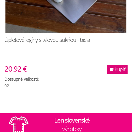
Úpletové legíny s tylovou sukňou - biela
20.92 €
Kúpiť
Dostupné veľkosti:
92
Len slovenské
výrobky