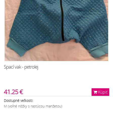
Spací vak - petrolej
41.25 €
Kúpiť
Dostupné veľkosti:
M (voľné nôžky s rastúcou manžetou)