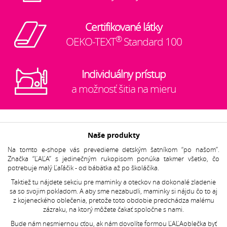
Certifikované látky
®
OEKO-TEXT
Standard 100
Individuálny prístup
a možnosť šitia na mieru
Naše produkty
Na tomto e-shope vás prevedieme detským šatníkom “po našom”.
Značka “ĽAĽA” s jedinečným rukopisom ponúka takmer všetko, čo
potrebuje malý Ľaľáčik - od bábätka až po školáčika.
Taktiež tu nájdete sekciu pre maminky a oteckov na dokonalé zladenie
sa so svojim pokladom. A aby sme nezabudli, maminky si nájdu čo to aj
z kojeneckého oblečenia, pretože toto obdobie predchádza malému
zázraku, na ktorý môžete čakať spoločne s nami.
Bude nám nesmiernou cťou, ak nám dovolíte formou ĽAĽAoblečka byť