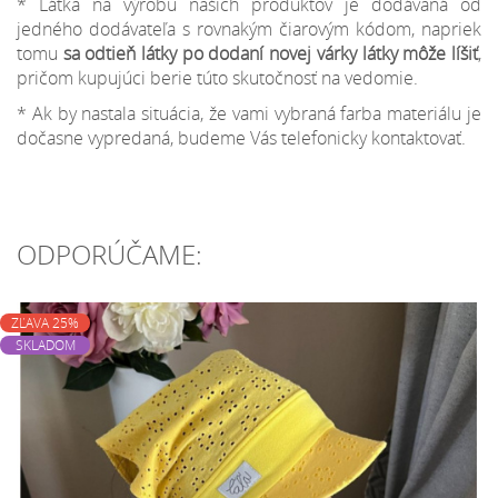
* Látka na výrobu našich produktov je dodávaná od
jedného dodávateľa s rovnakým čiarovým kódom, napriek
tomu
sa odtieň látky po dodaní novej várky látky môže líšiť
,
pričom kupujúci berie túto skutočnosť na vedomie.
* Ak by nastala situácia, že vami vybraná farba materiálu je
dočasne vypredaná, budeme Vás telefonicky kontaktovať.
ODPORÚČAME:
ZĽAVA 25%
SKLADOM