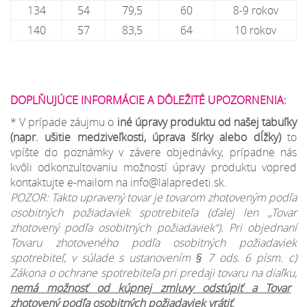
134
54
79,5
60
8-9 rokov
140
57
83,5
64
10 rokov
DOPLŇUJÚCE INFORMÁCIE A DÔLEŽITÉ UPOZORNENIA:
* V prípade záujmu o
iné úpravy produktu od našej tabuľky
(napr. ušitie medziveľkosti, úprava šírky alebo dĺžky)
to
vpíšte do poznámky v závere objednávky, prípadne nás
kvôli odkonzultovaniu možností úpravy produktu vopred
kontaktujte e-mailom na info@lalapredeti.sk.
POZOR: Takto upravený tovar je tovarom zhotoveným podľa
osobitných požiadaviek spotrebiteľa (ďalej len „Tovar
zhotovený podľa osobitných požiadaviek“). Pri objednaní
Tovaru zhotoveného podľa osobitných požiadaviek
spotrebiteľ, v súlade s ustanovením § 7 ods. 6 písm. c)
Zákona o ochrane spotrebiteľa pri predaji tovaru na diaľku,
nemá možnosť od kúpnej zmluvy odstúpiť a Tovar
zhotovený podľa osobitných požiadaviek vrátiť
.