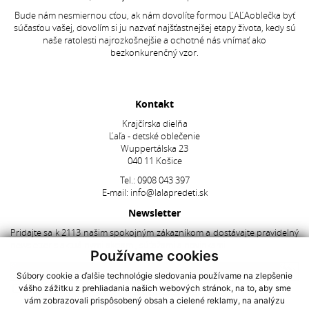
Bude nám nesmiernou cťou, ak nám dovolíte formou ĽAĽAoblečka byť
súčasťou vašej, dovolím si ju nazvať najšťastnejšej etapy života, kedy sú
naše ratolesti najrozkošnejšie a ochotné nás vnímať ako
bezkonkurenčný vzor.
Kontakt
Krajčírska dielňa
Ľaľa - detské oblečenie
Wuppertálska 23
040 11 Košice
Tel.:
0908 043 397
E-mail:
info@lalapredeti.sk
Newsletter
Pridajte sa k 2113 našim spokojným zákazníkom a dostávajte pravidelný
newsletter s aktuálnymi akciami, súťažami a novinkami.
Používame cookies
Súbory cookie a ďalšie technológie sledovania používame na zlepšenie
vášho zážitku z prehliadania našich webových stránok, na to, aby sme
Súhlasím so spracovaním
osobných údajov
vám zobrazovali prispôsobený obsah a cielené reklamy, na analýzu