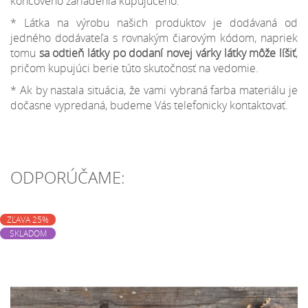
koncového zariadenia kupujúceho.
* Látka na výrobu našich produktov je dodávaná od
jedného dodávateľa s rovnakým čiarovým kódom, napriek
tomu
sa odtieň látky po dodaní novej várky látky môže líšiť
,
pričom kupujúci berie túto skutočnosť na vedomie.
* Ak by nastala situácia, že vami vybraná farba materiálu je
dočasne vypredaná, budeme Vás telefonicky kontaktovať.
ODPORÚČAME:
ZĽAVA 25%
SKLADOM