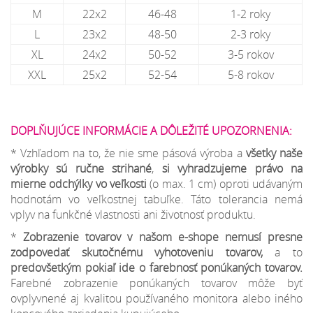
M
22x2
46-48
1-2 roky
L
23x2
48-50
2-3 roky
XL
24x2
50-52
3-5 rokov
XXL
25x2
52-54
5-8 rokov
DOPLŇUJÚCE INFORMÁCIE A DÔLEŽITÉ UPOZORNENIA:
* Vzhľadom na to, že nie sme pásová výroba a
všetky naše
výrobky sú ručne strihané
,
si vyhradzujeme
právo na
mierne odchýlky
vo veľkosti
(o max. 1 cm) oproti udávaným
hodnotám vo veľkostnej tabuľke. Táto tolerancia nemá
vplyv na funkčné vlastnosti ani životnosť produktu.
*
Zobrazenie tovarov v našom e-shope nemusí presne
zodpovedať skutočnému vyhotoveniu tovarov,
a to
predovšetkým pokiaľ ide o farebnosť ponúkaných tovarov.
Farebné zobrazenie ponúkaných tovarov môže byť
ovplyvnené aj kvalitou používaného monitora alebo iného