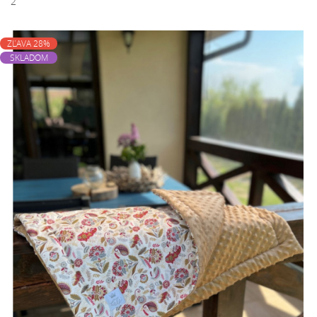
2
ZĽAVA 28%
SKLADOM