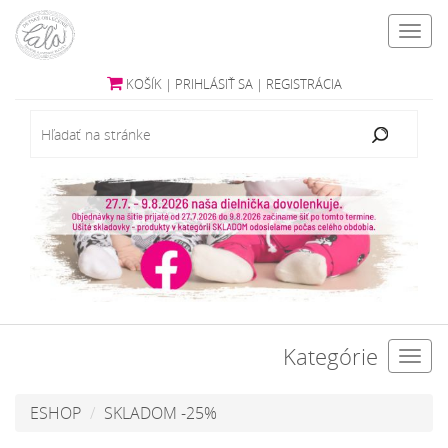
Toggl
navig
KOŠÍK
|
PRIHLÁSIŤ SA
|
REGISTRÁCIA
Kategórie
Toggl
navig
ESHOP
SKLADOM -25%