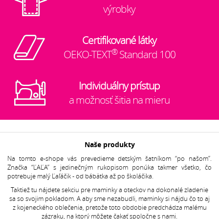
výrobky
Certifikované látky
®
OEKO-TEXT
Standard 100
Individuálny prístup
a možnosť šitia na mieru
Naše produkty
Na tomto e-shope vás prevedieme detským šatníkom “po našom”.
Značka “ĽAĽA” s jedinečným rukopisom ponúka takmer všetko, čo
potrebuje malý Ľaľáčik - od bábätka až po školáčika.
Taktiež tu nájdete sekciu pre maminky a oteckov na dokonalé zladenie
sa so svojim pokladom. A aby sme nezabudli, maminky si nájdu čo to aj
z kojeneckého oblečenia, pretože toto obdobie predchádza malému
zázraku, na ktorý môžete čakať spoločne s nami.