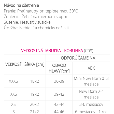
Návod na ošetrenie
Pranie: Prať naruby, pri teplote max. 30°C
Žehlenie: Žehliť na miernom stupni
Sušenie: Nesušiť v sušičke
Údržba: Nebieliť a chemicky nečistiť
VEĽKOSTNÁ TABUĽKA - KORUNKA
(C08)
ODPORÚČAME NA
VEĽKOSŤ
ŠÍRKA [cm]
OBVOD
VEK
HLAVY [cm]
Mini New Born 0- 3
XXXS
18x2
36-39
mesiace
New Born 2-4
XXS
19x2
39-42
mesiace
XS
20x2
42-44
3-6 mesiacov
S
21x2
44-46
6 mesiacov - 1 rok