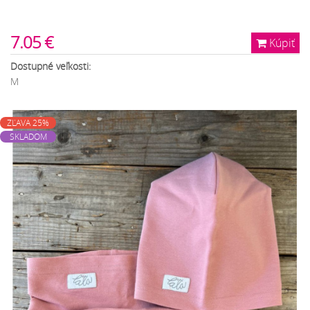
7.05 €
Kúpiť
Dostupné veľkosti:
M
ZĽAVA 25%
SKLADOM