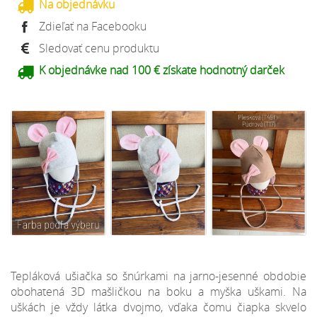
Na objednávku
Zdieľať na Facebooku
Sledovať cenu produktu
K objednávke nad 100 € získate hodnotný darček
Tepláková ušiačka so šnúrkami na jarno-jesenné obdobie
obohatená 3D mašličkou na boku a myška uškami. Na
uškách je vždy látka dvojmo, vďaka čomu čiapka skvelo