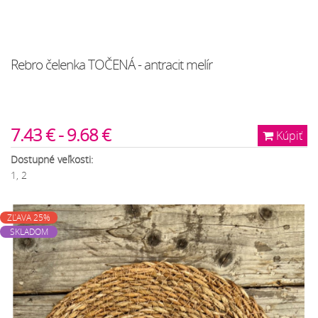
Rebro čelenka TOČENÁ - antracit melír
7.43 € - 9.68 €
Kúpiť
Dostupné veľkosti:
1, 2
ZĽAVA 25%
SKLADOM