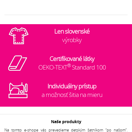
Len slovenské
výrobky
Certifikované látky
®
OEKO-TEXT
Standard 100
Individuálny prístup
a možnosť šitia na mieru
Naše produkty
Na tomto e-shope vás prevedieme detským šatníkom “po našom”.