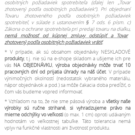
osobitných požiadaviek spotrebiteľa (ďalej len „Tovar
zhotovený podľa osobitných požiadaviek“). Pri objednaní
Tovaru zhotoveného podľa osobitných požiadaviek
spotrebiteľ, v súlade s ustanovením § 7 ods. 6 písm. c)
Zákona o ochrane spotrebiteľa pri predaji tovaru na diaľku,
nemá možnosť od kúpnej zmluvy odstúpiť a Tovar
zhotovený podľa osobitných požiadaviek vrátiť
.
* V prípade, ak sú obsahom objednávky NESKLADOVÉ
produkty
, t.j. nie sú na e-shope skladom a ušijeme ich pre
vás
NA OBJEDNÁVKU
,
výroba objednávky môže trvať 10
pracovných dní od prijatia úhrady na náš účet
. V prípade
výnimočných okolností (nedostatok vybraného materiálu,
nápor objednávok a pod.) sa môže čakacia doba predĺžiť, o
čom vás budeme vopred informovať.
* Vzhľadom na to, že nie sme pásová výroba a
všetky naše
výrobky sú ručne strihané
,
si vyhradzujeme
právo na
mierne odchýlky
vo veľkosti
(o max. 1 cm) oproti udávaným
hodnotám vo veľkostnej tabuľke. Táto tolerancia nemá
vplyv na funkčné vlastnosti ani životnosť produktu.