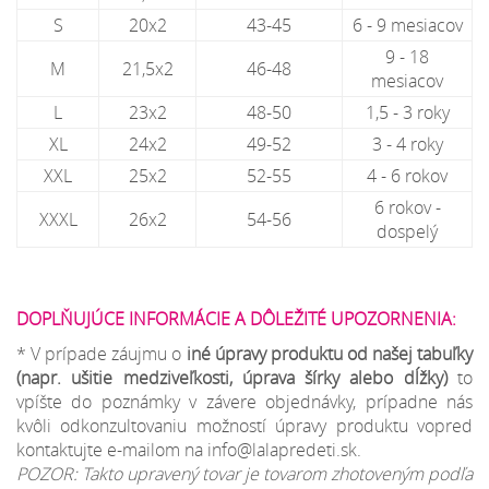
S
20x2
43-45
6 - 9 mesiacov
9 - 18
M
21,5x2
46-48
mesiacov
L
23x2
48-50
1,5 - 3 roky
XL
24x2
49-52
3 - 4 roky
XXL
25x2
52-55
4 - 6 rokov
6 rokov -
XXXL
26x2
54-56
dospelý
DOPLŇUJÚCE INFORMÁCIE A DÔLEŽITÉ UPOZORNENIA:
* V prípade záujmu o
iné úpravy produktu od našej tabuľky
(napr. ušitie medziveľkosti, úprava šírky alebo dĺžky)
to
vpíšte do poznámky v závere objednávky, prípadne nás
kvôli odkonzultovaniu možností úpravy produktu vopred
kontaktujte e-mailom na info@lalapredeti.sk.
POZOR: Takto upravený tovar je tovarom zhotoveným podľa