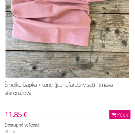
Šmolko čiapka + tunel (jednofarebný set) - tmavá
staroružová
11.85 €
Kúpiť
Dostupné veľkosti:
M set