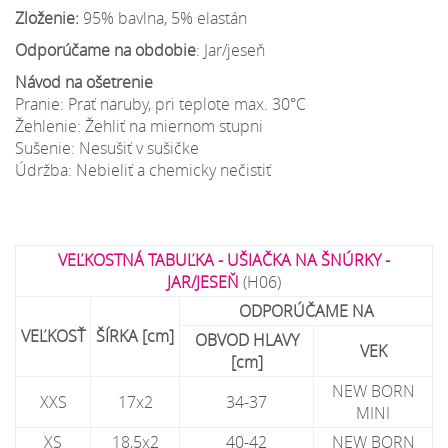
Zloženie:
95% bavlna, 5% elastán
Odporúčame na obdobie
: Jar/jeseň
Návod na ošetrenie
Pranie: Prať naruby, pri teplote max. 30°C
Žehlenie: Žehliť na miernom stupni
Sušenie: Nesušiť v sušičke
Údržba: Nebieliť a chemicky nečistiť
VEĽKOSTNÁ TABUĽKA - UŠIAČKA NA ŠNÚRKY -
JAR/JESEŇ
(H06)
ODPORÚČAME NA
VEĽKOSŤ
ŠÍRKA [cm]
OBVOD HLAVY
VEK
[cm]
NEW BORN
XXS
17x2
34-37
MINI
XS
18,5x2
40-42
NEW BORN