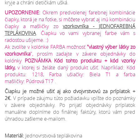
kryje a chráni detičkám ušká.
UPOZORNENIE:
Okrem predvolenej farebnej kombinácie
čiapky, ktorá je na fotke, si môžete vybrať aj inú kombináciu
čiapky a mašličky zo
vzorkovníka
- JEDNOFAREBNÁ
TEPLÁKOVINA
. Čiapku vo vami vybranej farbe vám s
radosťou ušijeme. :)
Ak zvolíte v kolónke FARBA možnosť
"vlastný výber látky zo
vzorkovníka
", prosím zadajte v závere objednávky do
kolónky
POZNÁMKA Kód tohto produktu + kód vzorky
látky,
v ktorej si želáte daný produkt ušiť. Napríklad: Kód
produktu: 1218, Farba ušiačky:
Biela T1
a farba
mašličky:
Púdrová T17
.
Čiapku je možné ušiť aj ako dvojvrstvovú za príplatok +
2€.
V prípade záujmu túto požiadavku vpíšte do poznámky
v závere objednávky. Po prijatí objednávky príplatok
manuálne doplníme do finálnej faktúry, ktorú vám pred
úhradou zašleme e-mailom.
Materiál:
Jednovrstvová teplákovina