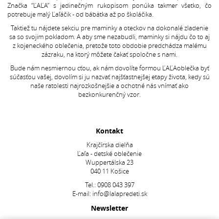
Značka “ĽAĽA” s jedinečným rukopisom ponúka takmer všetko, čo
potrebuje malý Ľaľáčik - od bábätka až po školáčika.
Taktiež tu nájdete sekciu pre maminky a oteckov na dokonalé zladenie
sa so svojim pokladom. A aby sme nezabudli, maminky si nájdu čo to aj
z kojeneckého oblečenia, pretože toto obdobie predchádza malému
zázraku, na ktorý môžete čakať spoločne s nami.
Bude nám nesmiernou cťou, ak nám dovolíte formou ĽAĽAoblečka byť
súčasťou vašej, dovolím si ju nazvať najšťastnejšej etapy života, kedy sú
naše ratolesti najrozkošnejšie a ochotné nás vnímať ako
bezkonkurenčný vzor.
Kontakt
Krajčírska dielňa
Ľaľa - detské oblečenie
Wuppertálska 23
040 11 Košice
Tel.:
0908 043 397
E-mail:
info@lalapredeti.sk
Newsletter