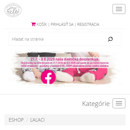
Toggl
navig
KOŠÍK
|
PRIHLÁSIŤ SA
|
REGISTRÁCIA
Kategórie
Toggl
navig
ESHOP
ĽAĽACI