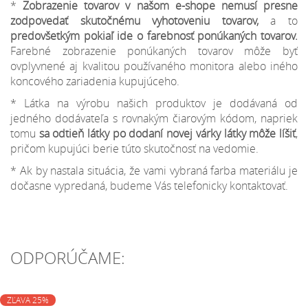
*
Zobrazenie tovarov v našom e-shope nemusí presne
zodpovedať skutočnému vyhotoveniu tovarov,
a to
predovšetkým pokiaľ ide o farebnosť ponúkaných tovarov.
Farebné zobrazenie ponúkaných tovarov môže byť
ovplyvnené aj kvalitou používaného monitora alebo iného
koncového zariadenia kupujúceho.
* Látka na výrobu našich produktov je dodávaná od
jedného dodávateľa s rovnakým čiarovým kódom, napriek
tomu
sa odtieň látky po dodaní novej várky látky môže líšiť
,
pričom kupujúci berie túto skutočnosť na vedomie.
* Ak by nastala situácia, že vami vybraná farba materiálu je
dočasne vypredaná, budeme Vás telefonicky kontaktovať.
ODPORÚČAME:
ZĽAVA 25%