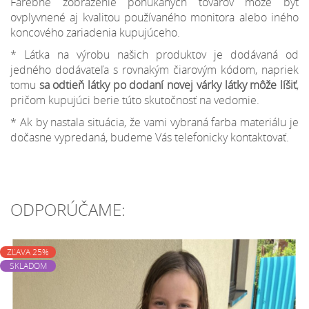
Farebné zobrazenie ponúkaných tovarov môže byť
ovplyvnené aj kvalitou používaného monitora alebo iného
koncového zariadenia kupujúceho.
* Látka na výrobu našich produktov je dodávaná od
jedného dodávateľa s rovnakým čiarovým kódom, napriek
tomu
sa odtieň látky po dodaní novej várky látky môže líšiť
,
pričom kupujúci berie túto skutočnosť na vedomie.
* Ak by nastala situácia, že vami vybraná farba materiálu je
dočasne vypredaná, budeme Vás telefonicky kontaktovať.
ODPORÚČAME:
ZĽAVA 25%
SKLADOM