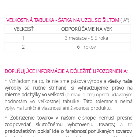
VEĽKOSTNÁ TABUĽKA - ŠATKA NA UZOL SO ŠILTOM
("A")
VEĽKOSŤ
ODPORÚČAME NA VEK
1
3 mesiace - 5,5 roka
2
6+ rokov
DOPLŇUJÚCE INFORMÁCIE A DÔLEŽITÉ UPOZORNENIA:
* Vzhľadom na to, že nie sme pásová výroba a
všetky naše
výrobky sú ručne strihané
,
si vyhradzujeme
právo na
mierne odchýlky
vo veľkosti
(o max. 1 cm) oproti udávaným
hodnotám vo veľkostnej tabuľke. Táto tolerancia nemá
vplyv na funkčné vlastnosti ani životnosť produktu.
*
Zobrazenie tovarov v našom e-shope nemusí presne
zodpovedať skutočnému vyhotoveniu tovarov,
a to
predovšetkým pokiaľ ide o farebnosť ponúkaných tovarov.