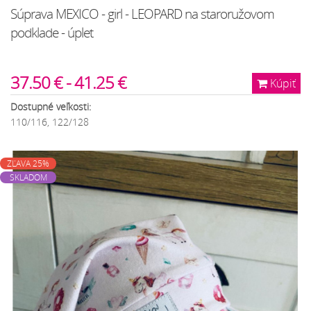
Súprava MEXICO - girl - LEOPARD na staroružovom
podklade - úplet
37.50 € - 41.25 €
Kúpiť
Dostupné veľkosti:
110/116, 122/128
ZĽAVA 25%
SKLADOM