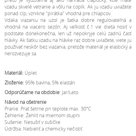
vzadu skvelé vetranie a vôľu na copík. Ak ju vzadu uviažete
ponad cíp, vznikne "pirátka" vhodná pre chlapcov.
Vďaka viazaniu na uzol je šatka dobre regulovateľná a
vhodná na viacero sezón. Aj veľkosť č.1 vie dieťa nosiť v
podstate donekonečna, len už nepokryje celú zadnú časť
hlávky. Ak šatku vzadu na hlávke raz dobre uviažete, viete ju
používať neskôr bez viazania, pretože materiál je elastický a
nerozvezuje sa.
Materiál:
Úplet
Zloženie:
95% bavlna, 5% elastán
Odporúčame na obdobie
: Jar/Leto
Návod na ošetrenie
Pranie: Prať šetrne pri teplote max. 30°C
Žehlenie: Žehliť na miernom stupni
Sušenie: Nesušiť v sušičke
Údržba: Nebieliť a chemicky nečistiť