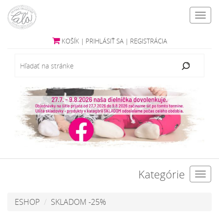
Toggl
navig
KOŠÍK
|
PRIHLÁSIŤ SA
|
REGISTRÁCIA
Kategórie
Toggl
navig
ESHOP
SKLADOM -25%