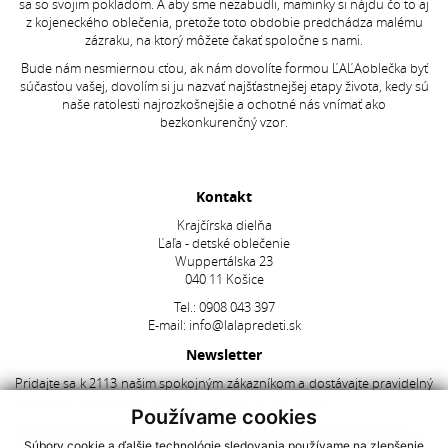
sa so svojim pokladom. A aby sme nezabudli, maminky si nájdu čo to aj
z kojeneckého oblečenia, pretože toto obdobie predchádza malému
zázraku, na ktorý môžete čakať spoločne s nami.
Bude nám nesmiernou cťou, ak nám dovolíte formou ĽAĽAoblečka byť
súčasťou vašej, dovolím si ju nazvať najšťastnejšej etapy života, kedy sú
naše ratolesti najrozkošnejšie a ochotné nás vnímať ako
bezkonkurenčný vzor.
Kontakt
Krajčírska dielňa
Ľaľa - detské oblečenie
Wuppertálska 23
040 11 Košice
Tel.:
0908 043 397
E-mail:
info@lalapredeti.sk
Newsletter
Pridajte sa k 2113 našim spokojným zákazníkom a dostávajte pravidelný
newsletter s aktuálnymi akciami, súťažami a novinkami.
Používame cookies
Súbory cookie a ďalšie technológie sledovania používame na zlepšenie