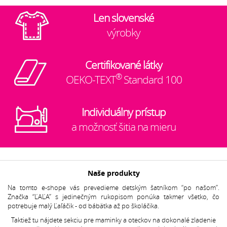
Len slovenské
výrobky
Certifikované látky
®
OEKO-TEXT
Standard 100
Individuálny prístup
a možnosť šitia na mieru
Naše produkty
Na tomto e-shope vás prevedieme detským šatníkom “po našom”.
Značka “ĽAĽA” s jedinečným rukopisom ponúka takmer všetko, čo
potrebuje malý Ľaľáčik - od bábätka až po školáčika.
Taktiež tu nájdete sekciu pre maminky a oteckov na dokonalé zladenie