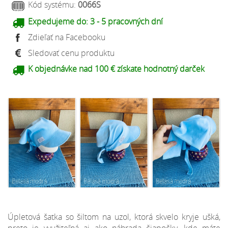
Kód systému:
0066S
Expedujeme do:
3 - 5 pracovných dní
Zdieľať na Facebooku
Sledovať cenu produktu
K objednávke nad 100 € získate hodnotný darček
Úpletová šatka so šiltom na uzol, ktorá skvelo kryje ušká,
preto je využiteľná aj ako náhrada čiapočky, kde máte