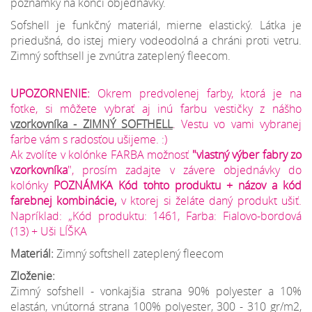
poznámky na konci objednávky.
Sofshell je funkčný materiál, mierne elastický. Látka je
priedušná, do istej miery vodeodolná a chráni proti vetru.
Zimný softhsell je zvnútra zateplený fleecom.
UPOZORNENIE:
Okrem predvolenej farby, ktorá je na
fotke, si môžete vybrať aj inú farbu vestičky z nášho
vzorkovníka - ZIMNÝ SOFTHELL
. Vestu vo vami vybranej
farbe vám s radosťou ušijeme. :)
Ak zvolíte v kolónke FARBA možnosť
"vlastný výber fabry zo
vzorkovníka
", prosím zadajte v závere objednávky do
kolónky
POZNÁMKA Kód tohto produktu + názov a kód
farebnej kombinácie,
v ktorej si želáte daný produkt ušiť.
Napríklad: „Kód produktu: 1461, Farba: Fialovo-bordová
(13) + Uši LÍŠKA
Materiál:
Zimný softshell zateplený fleecom
Zloženie:
Zimný sofshell - vonkajšia strana 90% polyester a 10%
elastán, vnútorná strana 100% polyester, 300 - 310 gr/m2,