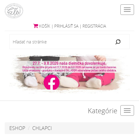
Toggl
navig
KOŠÍK
|
PRIHLÁSIŤ SA
|
REGISTRÁCIA
Kategórie
Toggl
navig
ESHOP
CHLAPCI