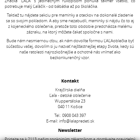
Značka “ĽAĽA” s jedinečným rukopisom ponúka takmer všetko, čo
potrebuje malý Ľaľáčik - od bábätka až po školáčika.
Taktiež tu nájdete sekciu pre maminky a oteckov na dokonalé zladenie
sa so svojim pokladom. A aby sme nezabudli, maminky si nájdu čo to aj
z kojeneckého oblečenia, pretože toto obdobie predchádza malému
zázraku, na ktorý môžete čakať spoločne s nami.
Bude nám nesmiernou cťou, ak nám dovolíte formou ĽAĽAoblečka byť
súčasťou vašej, dovolím si ju nazvať najšťastnejšej etapy života, kedy sú
naše ratolesti najrozkošnejšie a ochotné nás vnímať ako
bezkonkurenčný vzor.
Kontakt
Krajčírska dielňa
Ľaľa - detské oblečenie
Wuppertálska 23
040 11 Košice
Tel.:
0908 043 397
E-mail:
info@lalapredeti.sk
Newsletter
Pridajte sa k 2113 našim spokojným zákazníkom a dostávajte pravidelný