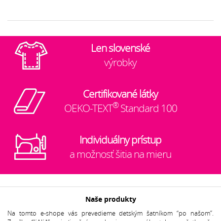
Len slovenské
výrobky
Certifikované látky
®
OEKO-TEXT
Standard 100
Individuálny prístup
a možnosť šitia na mieru
Naše produkty
Na tomto e-shope vás prevedieme detským šatníkom “po našom”.