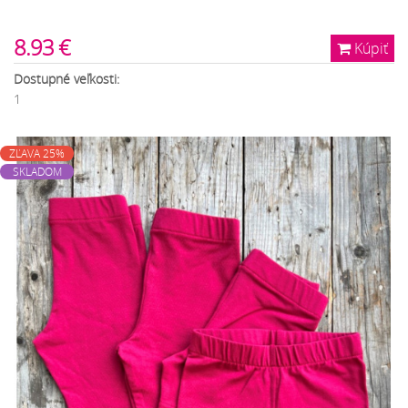
8.93 €
Kúpiť
Dostupné veľkosti:
1
ZĽAVA 25%
SKLADOM