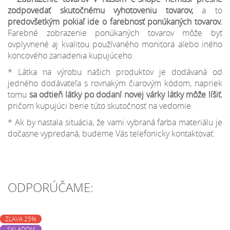
zodpovedať skutočnému vyhotoveniu tovarov,
a to
predovšetkým pokiaľ ide o farebnosť ponúkaných tovarov.
Farebné zobrazenie ponúkaných tovarov môže byť
ovplyvnené aj kvalitou používaného monitora alebo iného
koncového zariadenia kupujúceho.
* Látka na výrobu našich produktov je dodávaná od
jedného dodávateľa s rovnakým čiarovým kódom, napriek
tomu
sa odtieň látky po dodaní novej várky látky môže líšiť
,
pričom kupujúci berie túto skutočnosť na vedomie.
* Ak by nastala situácia, že vami vybraná farba materiálu je
dočasne vypredaná, budeme Vás telefonicky kontaktovať.
ODPORÚČAME:
ZĽAVA 25%
SKLADOM