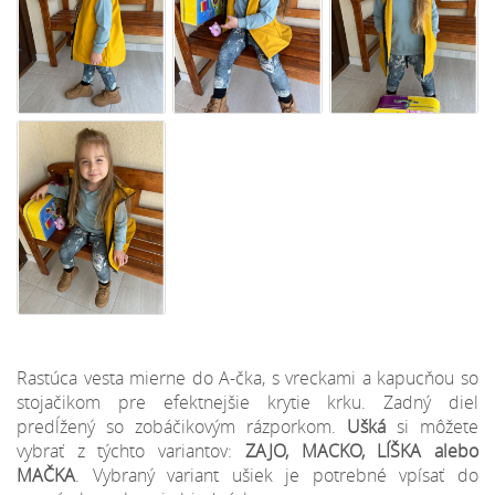
Rastúca vesta mierne do A-čka, s vreckami a kapucňou so
stojačikom pre efektnejšie krytie krku. Zadný diel
predĺžený so zobáčikovým rázporkom.
Ušká
si môžete
vybrať z týchto variantov:
ZAJO, MACKO, LÍŠKA alebo
MAČKA
. Vybraný variant ušiek je potrebné vpísať do