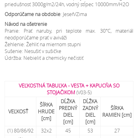
priedušnosť 3000g/m2/24h, vodný stĺpec 10000mm/H2O
Odporúčame na obdobie
: Jeseň/Zima
Návod na ošetrenie
Pranie: Prať naruby, pri teplote max. 30°C, materiál
neodporúčame prať v aviváži
Žehlenie: Žehliť na miernom stupni
Sušenie: Nesušiť v sušičke
Údržba: Nebieliť a chemicky nečistiť
VEĽKOSTNÁ TABUĽKA - VESTA + KAPUCŇA SO
STOJAČIKOM
(V03-5)
DĹŽKA
DĹŽKA
ŠÍRKA
PREDNÝ
ZADNÝ
ŠÍRKA
VEĽKOSŤ
HRUDE
DIEL
DIEL
RAMIEN
[cm
]
[cm]
[cm]
[cm]
(1) 80/86/92
32x2
45
53
27