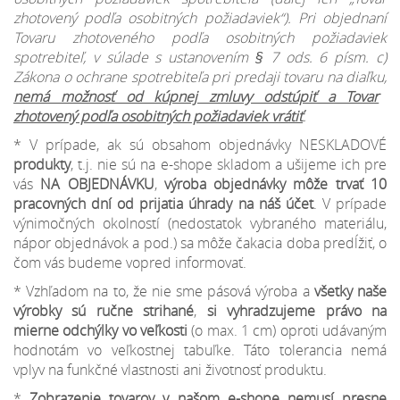
zhotovený podľa osobitných požiadaviek“). Pri objednaní
Tovaru zhotoveného podľa osobitných požiadaviek
spotrebiteľ, v súlade s ustanovením § 7 ods. 6 písm. c)
Zákona o ochrane spotrebiteľa pri predaji tovaru na diaľku,
nemá možnosť od kúpnej zmluvy odstúpiť a Tovar
zhotovený podľa osobitných požiadaviek vrátiť
.
* V prípade, ak sú obsahom objednávky NESKLADOVÉ
produkty
, t.j. nie sú na e-shope skladom a ušijeme ich pre
vás
NA OBJEDNÁVKU
,
výroba objednávky môže trvať 10
pracovných dní od prijatia úhrady na náš účet
. V prípade
výnimočných okolností (nedostatok vybraného materiálu,
nápor objednávok a pod.) sa môže čakacia doba predĺžiť, o
čom vás budeme vopred informovať.
* Vzhľadom na to, že nie sme pásová výroba a
všetky naše
výrobky sú ručne strihané
,
si vyhradzujeme
právo na
mierne odchýlky
vo veľkosti
(o max. 1 cm) oproti udávaným
hodnotám vo veľkostnej tabuľke. Táto tolerancia nemá
vplyv na funkčné vlastnosti ani životnosť produktu.
*
Zobrazenie tovarov v našom e-shope nemusí presne