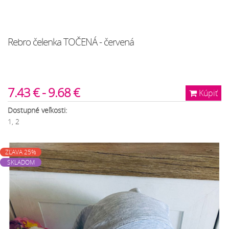
Rebro čelenka TOČENÁ - červená
7.43 € - 9.68 €
Kúpiť
Dostupné veľkosti:
1, 2
ZĽAVA 25%
SKLADOM