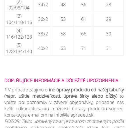
(2)
34x2
48
56
28
92/98/104
(3)
36x2
53
61
29
104/110/116
(4)
38x2
58
66
30
116/122/128
(5)
40x2
63
71
31
128/134/140
DOPLŇUJÚCE INFORMÁCIE A DÔLEŽITÉ UPOZORNENIA:
* V prípade záujmu o
iné úpravy produktu od našej tabuľky
(napr. ušitie medziveľkosti, úprava šírky alebo dĺžky)
to
vpíšte do poznámky v závere objednávky, prípadne nás
kvôli odkonzultovaniu možností úpravy produktu vopred
kontaktujte e-mailom na info@lalapredeti.sk.
POZOR: Takto upravený tovar je tovarom zhotoveným podľa
osobitných požiadaviek spotrebiteľa (ďalej len „Tovar