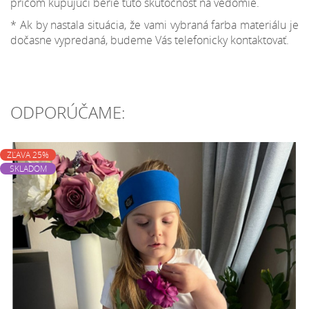
pričom kupujúci berie túto skutočnosť na vedomie.
* Ak by nastala situácia, že vami vybraná farba materiálu je
dočasne vypredaná, budeme Vás telefonicky kontaktovať.
ODPORÚČAME:
ZĽAVA 25%
SKLADOM