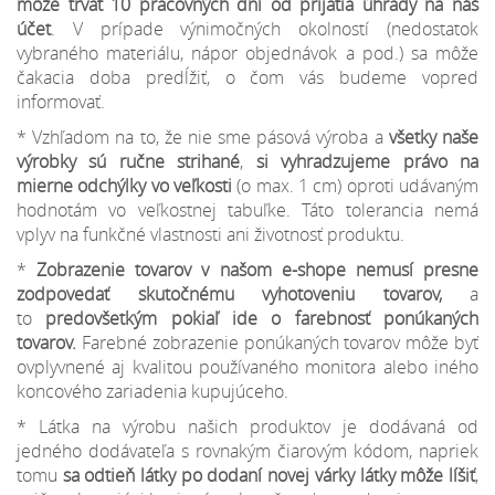
môže trvať 10 pracovných dní od prijatia úhrady na náš
účet
. V prípade výnimočných okolností (nedostatok
vybraného materiálu, nápor objednávok a pod.) sa môže
čakacia doba predĺžiť, o čom vás budeme vopred
informovať.
* Vzhľadom na to, že nie sme pásová výroba a
všetky naše
výrobky sú ručne strihané
,
si vyhradzujeme
právo na
mierne odchýlky
vo veľkosti
(o max. 1 cm) oproti udávaným
hodnotám vo veľkostnej tabuľke. Táto tolerancia nemá
vplyv na funkčné vlastnosti ani životnosť produktu.
*
Zobrazenie tovarov v našom e-shope nemusí presne
zodpovedať skutočnému vyhotoveniu tovarov,
a
to
predovšetkým pokiaľ ide o farebnosť ponúkaných
tovarov.
Farebné zobrazenie ponúkaných tovarov môže byť
ovplyvnené aj kvalitou používaného monitora alebo iného
koncového zariadenia kupujúceho.
* Látka na výrobu našich produktov je dodávaná od
jedného dodávateľa s rovnakým čiarovým kódom, napriek
tomu
sa odtieň látky po dodaní novej várky látky môže líšiť
,