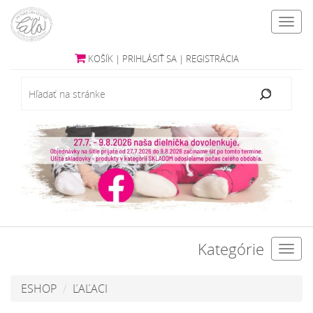
Toggl
navig
KOŠÍK
|
PRIHLÁSIŤ SA
|
REGISTRÁCIA
Kategórie
Toggl
navig
ESHOP
ĽAĽACI