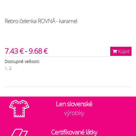
Rebro čelenka ROVNÁ - karamel
7.43 € - 9.68 €
Kúpiť
Dostupné veľkosti:
1, 2
Len slovenské
výrobky
Certifikované látky