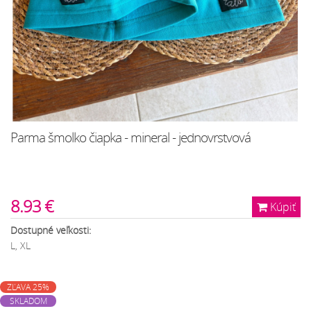
Parma šmolko čiapka - mineral - jednovrstvová
8.93 €
Kúpiť
Dostupné veľkosti:
L, XL
ZĽAVA 25%
SKLADOM