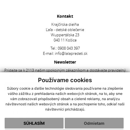
Kontakt
Krajčírska dielňa
Ľaľa - detské oblečenie
Wuppertálska 23
040 11 Košice
Tel.:
0908 043 397
E-mail:
info@lalapredeti.sk
Newsletter
Pridajte sa k 2113 našim spokojným zákazníkom a dostávajte pravidelný
newsletter s aktuálnymi akciami, súťažami a novinkami.
Používame cookies
Súbory cookie a ďalšie technológie sledovania používame na zlepšenie
vášho zážitku z prehliadania našich webových stránok, na to, aby sme
Súhlasím so spracovaním
osobných údajov
vám zobrazovali prispôsobený obsah a cielené reklamy, na analýzu
návštevnosti našich webových stránok a na pochopenie toho, odkiaľ naši
AKCIOVÉ PRODUKTY
|
NAJNOVŠIE V PONUKE
|
OCHRANA OSOBNÝCH
návštevníci prichádzajú.
ÚDAJOV
|
COOKIES
O nás
|
Ako nakupovať
|
Obchodné podmienky
|
Reklamačný poriadok
|
Kontakt
|
Doprava a platba
SÚHLASÍM
Odmietam