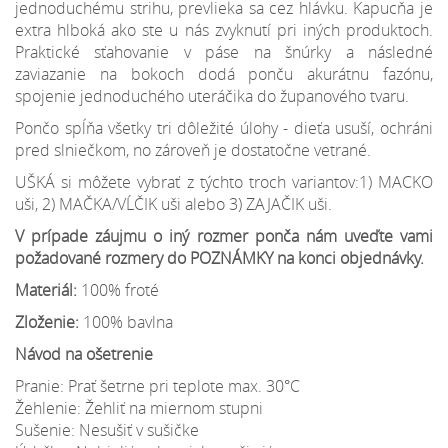
jednoduchému strihu, prevlieka sa cez hlávku. Kapucňa je
extra hlboká ako ste u nás zvyknutí pri iných produktoch.
Praktické sťahovanie v páse na šnúrky a následné
zaviazanie na bokoch dodá ponču akurátnu fazónu,
spojenie jednoduchého uteráčika do županového tvaru.
Pončo spĺňa všetky tri dôležité úlohy - dieťa usuší, ochráni
pred slniečkom, no zároveň je dostatočne vetrané.
UŠKÁ si môžete vybrať z týchto troch variantov:1) MACKO
uši, 2) MAČKA/VĹČIK uši alebo 3) ZAJAČIK uši.
V prípade záujmu o iný rozmer ponča nám uveďte vami
požadované rozmery do POZNÁMKY na konci objednávky.
Materiál:
100% froté
Zloženie:
100% bavlna
Návod na ošetrenie
Pranie: Prať šetrne pri teplote max. 30°C
Žehlenie: Žehliť na miernom stupni
Sušenie: Nesušiť v sušičke