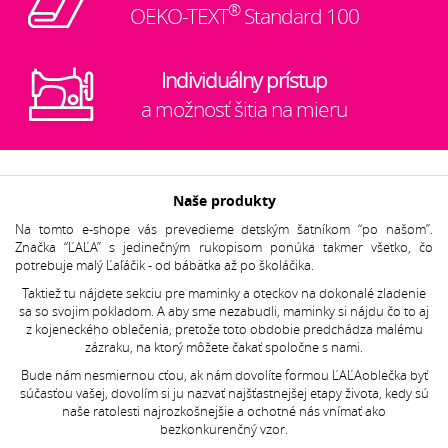
®
OEKO-TEXT
Standard 100
Individuálny prístup
a možnosť šitia na mieru
Naše produkty
Na tomto e-shope vás prevedieme detským šatníkom “po našom”.
Značka “ĽAĽA” s jedinečným rukopisom ponúka takmer všetko, čo
potrebuje malý Ľaľáčik - od bábätka až po školáčika.
Taktiež tu nájdete sekciu pre maminky a oteckov na dokonalé zladenie
sa so svojim pokladom. A aby sme nezabudli, maminky si nájdu čo to aj
z kojeneckého oblečenia, pretože toto obdobie predchádza malému
zázraku, na ktorý môžete čakať spoločne s nami.
Bude nám nesmiernou cťou, ak nám dovolíte formou ĽAĽAoblečka byť
súčasťou vašej, dovolím si ju nazvať najšťastnejšej etapy života, kedy sú
naše ratolesti najrozkošnejšie a ochotné nás vnímať ako
bezkonkurenčný vzor.