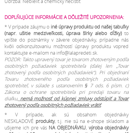
Údržba: Nebieliť a chemicky nečistiť
DOPLŇUJÚCE INFORMÁCIE A DÔLEŽITÉ UPOZORNENIA:
* V prípade záujmu o
iné úpravy produktu od našej tabuľky
(napr. ušitie medziveľkosti, úprava šírky alebo dĺžky)
to
vpíšte do poznámky v závere objednávky, prípadne nás
kvôli odkonzultovaniu možností úpravy produktu vopred
kontaktujte e-mailom na info@lalapredeti.sk.
POZOR: Takto upravený tovar je tovarom zhotoveným podľa
osobitných požiadaviek spotrebiteľa (ďalej len „Tovar
zhotovený podľa osobitných požiadaviek“). Pri objednaní
Tovaru zhotoveného podľa osobitných požiadaviek
spotrebiteľ, v súlade s ustanovením § 7 ods. 6 písm. c)
Zákona o ochrane spotrebiteľa pri predaji tovaru na
diaľku,
nemá možnosť od kúpnej zmluvy odstúpiť a Tovar
zhotovený podľa osobitných požiadaviek vrátiť
.
* V prípade, ak sú obsahom objednávky
NESKLADOVÉ
produkty
, t.j. nie sú na e-shope skladom a
ušijeme ich pre vás
NA OBJEDNÁVKU
,
výroba objednávky