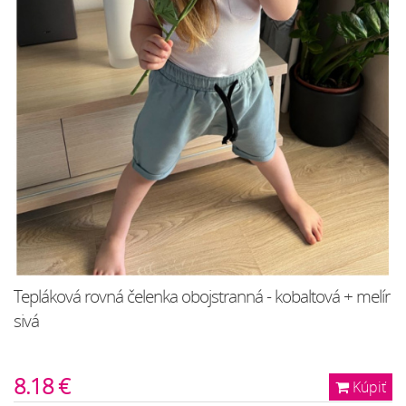
Tepláková rovná čelenka obojstranná - kobaltová + melír
sivá
8.18 €
Kúpiť