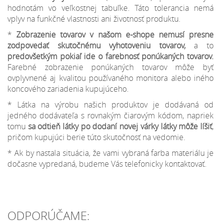
hodnotám vo veľkostnej tabuľke. Táto tolerancia nemá
vplyv na funkčné vlastnosti ani životnosť produktu.
*
Zobrazenie tovarov v našom e-shope nemusí presne
zodpovedať skutočnému vyhotoveniu tovarov,
a to
predovšetkým pokiaľ ide o farebnosť ponúkaných tovarov.
Farebné zobrazenie ponúkaných tovarov môže byť
ovplyvnené aj kvalitou používaného monitora alebo iného
koncového zariadenia kupujúceho.
* Látka na výrobu našich produktov je dodávaná od
jedného dodávateľa s rovnakým čiarovým kódom, napriek
tomu
sa odtieň látky po dodaní novej várky látky môže líšiť
,
pričom kupujúci berie túto skutočnosť na vedomie.
* Ak by nastala situácia, že vami vybraná farba materiálu je
dočasne vypredaná, budeme Vás telefonicky kontaktovať.
ODPORÚČAME: