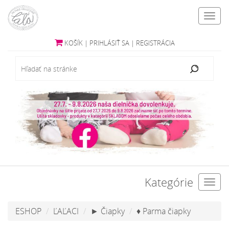
Toggl
navig
KOŠÍK
|
PRIHLÁSIŤ SA
|
REGISTRÁCIA
Kategórie
Toggl
navig
ESHOP
ĽAĽACI
► Čiapky
♦ Parma čiapky