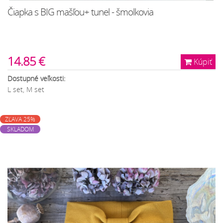
Čiapka s BIG mašľou+ tunel - šmolkovia
14.85 €
Kúpiť
Dostupné veľkosti:
L set, M set
ZĽAVA 25%
SKLADOM