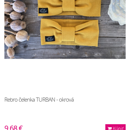
Rebro čelenka TURBAN - okrová
9.68 €
Kúpiť