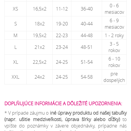
0 - 6
XS
16,5x2
11-12
36-40
mesiacov
6 - 9
S
18x2
19-20
40-44
mesiacov
M
19,5x2
22-23
44-48
1 - 2 roky
3 - 5
L
21x2
23-24
48-51
rokov
6 - 10
XL
22,5x2
24-25
51-54
rokov
pre
XXL
24x2
24-25
54-58
dospelých
DOPLŇUJÚCE INFORMÁCIE A DÔLEŽITÉ UPOZORNENIA:
* V prípade záujmu o
iné úpravy produktu od našej tabuľky
(napr. ušitie medziveľkosti, úprava šírky alebo dĺžky)
to
vpíšte do poznámky v závere objednávky, prípadne nás