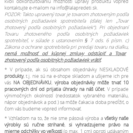
kvôli odkonzultovaniu možností úpravy produktu vopred
kontaktujte e-mailom na info@lalapredeti.sk.
POZOR: Takto upravený tovar je tovarom zhotoveným podľa
osobitných požiadaviek spotrebiteľa (ďalej len „Tovar
zhotovený podľa osobitných požiadaviek“). Pri objednaní
Tovaru zhotoveného podľa osobitných požiadaviek
spotrebiteľ, v súlade s ustanovením § 7 ods. 6 písm. c)
Zákona o ochrane spotrebiteľa pri predaji tovaru na diaľku,
nemá možnosť od kúpnej zmluvy odstúpiť a Tovar
zhotovený podľa osobitných požiadaviek vrátiť
.
* V prípade, ak sú obsahom objednávky NESKLADOVÉ
produkty
, t.j. nie sú na e-shope skladom a ušijeme ich pre
vás
NA OBJEDNÁVKU
,
výroba objednávky môže trvať 10
pracovných dní od prijatia úhrady na náš účet
. V prípade
výnimočných okolností (nedostatok vybraného materiálu,
nápor objednávok a pod.) sa môže čakacia doba predĺžiť, o
čom vás budeme vopred informovať.
* Vzhľadom na to, že nie sme pásová výroba a
všetky naše
výrobky sú ručne strihané
,
si vyhradzujeme
právo na
mierne odchýlky
vo veľkosti
(o max. 1 cm) oproti udávaným