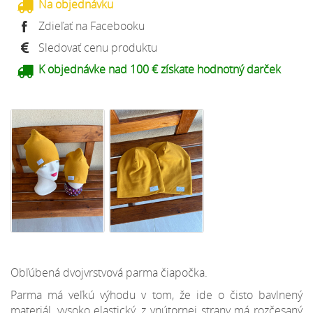
Na objednávku
Zdieľať na Facebooku
Sledovať cenu produktu
K objednávke nad 100 € získate hodnotný darček
Obľúbená dvojvrstvová parma čiapočka.
Parma má veľkú výhodu v tom, že ide o čisto bavlnený
materiál, vysoko elastický, z vnútornej strany má rozčesaný