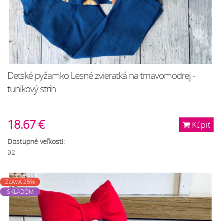
Detské pyžamko Lesné zvieratká na tmavomodrej -
tunikový strih
18.67 €
Kúpiť
Dostupné veľkosti:
92
ZĽAVA 25%
SKLADOM