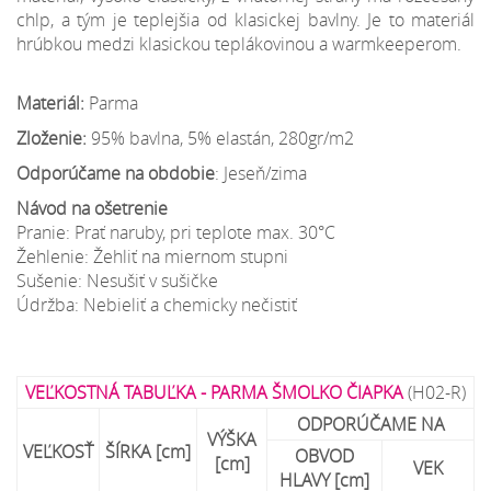
chlp, a tým je teplejšia od klasickej bavlny. Je to materiál
hrúbkou medzi klasickou teplákovinou a warmkeeperom.
Materiál:
Parma
Zloženie:
95% bavlna, 5% elastán, 280gr/m2
Odporúčame na obdobie
: Jeseň/zima
Návod na ošetrenie
Pranie: Prať naruby, pri teplote max. 30°C
Žehlenie: Žehliť na miernom stupni
Sušenie: Nesušiť v sušičke
Údržba: Nebieliť a chemicky nečistiť
VEĽKOSTNÁ TABUĽKA - PARMA ŠMOLKO ČIAPKA
(H02-R)
ODPORÚČAME NA
VÝŠKA
VEĽKOSŤ
ŠÍRKA [cm]
OBVOD
[cm]
VEK
HLAVY [cm]