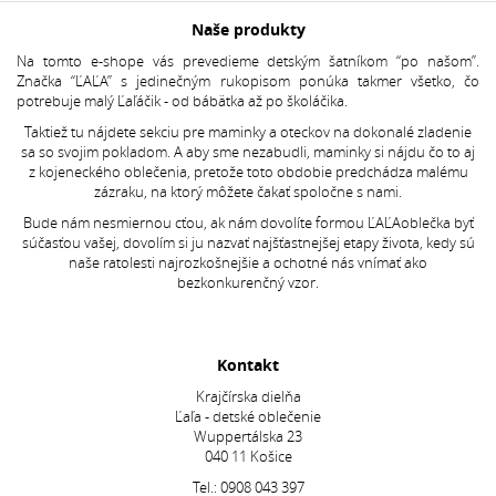
Naše produkty
Na tomto e-shope vás prevedieme detským šatníkom “po našom”.
Značka “ĽAĽA” s jedinečným rukopisom ponúka takmer všetko, čo
potrebuje malý Ľaľáčik - od bábätka až po školáčika.
Taktiež tu nájdete sekciu pre maminky a oteckov na dokonalé zladenie
sa so svojim pokladom. A aby sme nezabudli, maminky si nájdu čo to aj
z kojeneckého oblečenia, pretože toto obdobie predchádza malému
zázraku, na ktorý môžete čakať spoločne s nami.
Bude nám nesmiernou cťou, ak nám dovolíte formou ĽAĽAoblečka byť
súčasťou vašej, dovolím si ju nazvať najšťastnejšej etapy života, kedy sú
naše ratolesti najrozkošnejšie a ochotné nás vnímať ako
bezkonkurenčný vzor.
Kontakt
Krajčírska dielňa
Ľaľa - detské oblečenie
Wuppertálska 23
040 11 Košice
Tel.:
0908 043 397