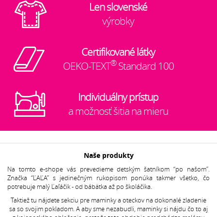
Len slovenské
výrobky
Certifikované látky
®
OEKO-TEXT
Standard 100
Individuálny prístup
a možnosť šitia na mieru
Naše produkty
Na tomto e-shope vás prevedieme detským šatníkom “po našom”.
Značka “ĽAĽA” s jedinečným rukopisom ponúka takmer všetko, čo
potrebuje malý Ľaľáčik - od bábätka až po školáčika.
Taktiež tu nájdete sekciu pre maminky a oteckov na dokonalé zladenie
sa so svojim pokladom. A aby sme nezabudli, maminky si nájdu čo to aj