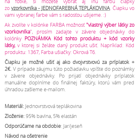
na fotke, si môžete vybrať aj inú farbu čiapky
zo
vzorkovníka
- JEDNOFAREBNÁ TEPLÁKOVINA
. Čiapku vo
vami vybranej farbe vám s radosťou ušijeme. :)
Ak zvolíte v kolónke FARBA možnosť
"vlastný výber látky zo
vzorkovníka
", prosím zadajte v závere objednávky do
kolónky
POZNÁMKA Kód tohto produktu + kód vzorky
látky,
v ktorej si želáte daný produkt ušiť. Napríklad: Kód
produktu: 1367, Farba ušiačky: Okrová T6.
Čiapku je možné ušiť aj ako dvojvrstvovú za príplatok +
2€.
V prípade záujmu túto požiadavku vpíšte do poznámky
v závere objednávky. Po prijatí objednávky príplatok
manuálne doplníme do finálnej faktúry, ktorú vám pred
úhradou zašleme e-mailom.
Materiál:
Jednovrstvová teplákovina
Zloženie:
95% bavlna, 5% elastán
Odporúčame na obdobie
: Jar/jeseň
Návod na ošetrenie