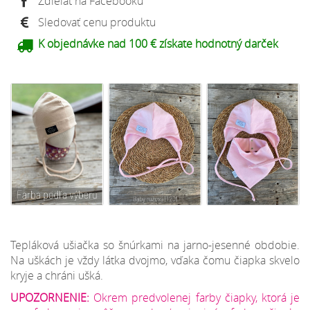
Zdieľať na Facebooku
Sledovať cenu produktu
K objednávke nad 100 € získate hodnotný darček
Tepláková ušiačka so šnúrkami na jarno-jesenné obdobie.
Na uškách je vždy látka dvojmo, vďaka čomu čiapka skvelo
kryje a chráni ušká.
UPOZORNENIE:
Okrem predvolenej farby čiapky, ktorá je