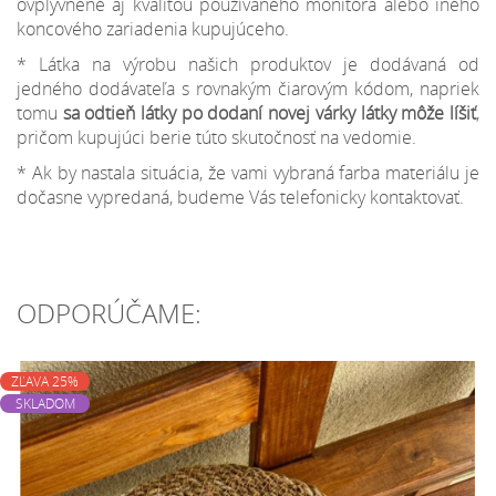
ovplyvnené aj kvalitou používaného monitora alebo iného
koncového zariadenia kupujúceho.
* Látka na výrobu našich produktov je dodávaná od
jedného dodávateľa s rovnakým čiarovým kódom, napriek
tomu
sa odtieň látky po dodaní novej várky látky môže líšiť
,
pričom kupujúci berie túto skutočnosť na vedomie.
* Ak by nastala situácia, že vami vybraná farba materiálu je
dočasne vypredaná, budeme Vás telefonicky kontaktovať.
ODPORÚČAME:
ZĽAVA 25%
SKLADOM