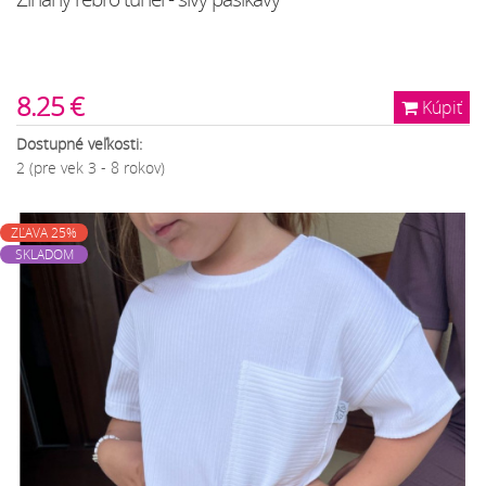
8.25 €
Kúpiť
Dostupné veľkosti:
2 (pre vek 3 - 8 rokov)
ZĽAVA 25%
SKLADOM