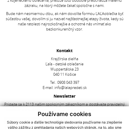
z kojeneckého oblečenia, pretože toto obdobie predchádza malému
zázraku, na ktorý môžete čakať spoločne s nami.
Bude nám nesmiernou cťou, ak nám dovolíte formou ĽAĽAoblečka byť
súčasťou vašej, dovolím si ju nazvať najšťastnejšej etapy života, kedy sú
naše ratolesti najrozkošnejšie a ochotné nás vnímať ako
bezkonkurenčný vzor.
Kontakt
Krajčírska dielňa
Ľaľa - detské oblečenie
Wuppertálska 23
040 11 Košice
Tel.:
0908 043 397
E-mail:
info@lalapredeti.sk
Newsletter
Pridajte sa k 2113 našim spokojným zákazníkom a dostávajte pravidelný
newsletter s aktuálnymi akciami, súťažami a novinkami.
Používame cookies
Súbory cookie a ďalšie technológie sledovania používame na zlepšenie
vášho zážitku z prehliadania našich webových stránok, na to, aby sme
Súhlasím so spracovaním
osobných údajov