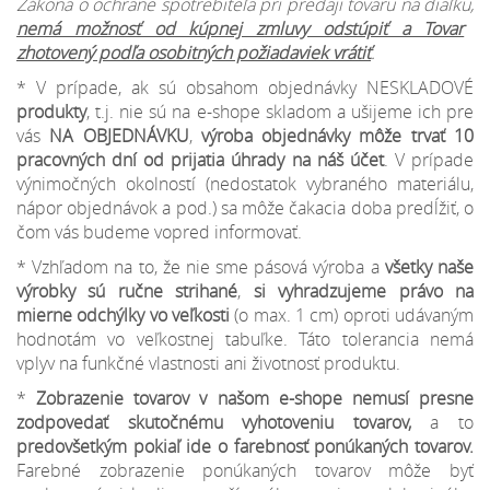
Zákona o ochrane spotrebiteľa pri predaji tovaru na diaľku,
nemá možnosť od kúpnej zmluvy odstúpiť a Tovar
zhotovený podľa osobitných požiadaviek vrátiť
.
* V prípade, ak sú obsahom objednávky NESKLADOVÉ
produkty
, t.j. nie sú na e-shope skladom a ušijeme ich pre
vás
NA OBJEDNÁVKU
,
výroba objednávky môže trvať 10
pracovných dní od prijatia úhrady na náš účet
. V prípade
výnimočných okolností (nedostatok vybraného materiálu,
nápor objednávok a pod.) sa môže čakacia doba predĺžiť, o
čom vás budeme vopred informovať.
* Vzhľadom na to, že nie sme pásová výroba a
všetky naše
výrobky sú ručne strihané
,
si vyhradzujeme
právo na
mierne odchýlky
vo veľkosti
(o max. 1 cm) oproti udávaným
hodnotám vo veľkostnej tabuľke. Táto tolerancia nemá
vplyv na funkčné vlastnosti ani životnosť produktu.
*
Zobrazenie tovarov v našom e-shope nemusí presne
zodpovedať skutočnému vyhotoveniu tovarov,
a to
predovšetkým pokiaľ ide o farebnosť ponúkaných tovarov.
Farebné zobrazenie ponúkaných tovarov môže byť