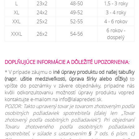
L
23x2
48-50
1,5 - 3 roky
XL
24x2
49-52
3 - 4 roky
XXL
25x2
52-55
4 - 6 rokov
6 rokov -
XXXL
26x2
54-56
dospelý
DOPLŇUJÚCE INFORMÁCIE A DÔLEŽITÉ UPOZORNENIA:
* V prípade záujmu o
iné úpravy produktu od našej tabuľky
(napr. ušitie medziveľkosti, úprava šírky alebo dĺžky)
to
vpíšte do poznámky v závere objednávky, prípadne nás
kvôli odkonzultovaniu možností úpravy produktu vopred
kontaktujte e-mailom na info@lalapredeti.sk.
POZOR: Takto upravený tovar je tovarom zhotoveným podľa
osobitných požiadaviek spotrebiteľa (ďalej len „Tovar
zhotovený podľa osobitných požiadaviek“). Pri objednaní
Tovaru zhotoveného podľa osobitných požiadaviek
spotrebiteľ, v súlade s ustanovením § 7 ods. 6 písm. c)