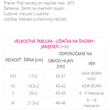
Pranie: Prať naruby, pri teplote max. 30°C
Žehlenie: Žehliť na miernom stupni
Sušenie: Nesušiť v sušičke
Údržba: Nebieliť a chemicky nečistiť
VEĽKOSTNÁ TABUĽKA - UŠIAČKA NA ŠNÚRKY -
JAR/JESEŇ
(H06)
ODPORÚČAME NA
VEĽKOSŤ
ŠÍRKA [cm]
OBVOD HLAVY
VEK
[cm]
NEW BORN
XXS
17x2
34-37
MINI
XS
18,5x2
40-42
NEW BORN
S
20x2
43-45
6 - 9 mesiacov
9 - 18
M
21,5x2
46-48
mesiacov