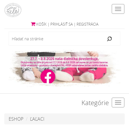
Toggl
navig
KOŠÍK
|
PRIHLÁSIŤ SA
|
REGISTRÁCIA
Kategórie
Toggl
navig
ESHOP
ĽAĽACI