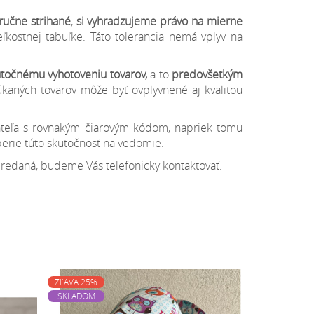
ručne strihané
,
si vyhradzujeme
právo na mierne
ostnej tabuľke. Táto tolerancia nemá vplyv na
točnému vyhotoveniu tovarov,
a to
predovšetkým
aných tovarov môže byť ovplyvnené aj kvalitou
ateľa s rovnakým čiarovým kódom, napriek tomu
berie túto skutočnosť na vedomie.
ypredaná, budeme Vás telefonicky kontaktovať.
ZĽAVA 25%
SKLADOM