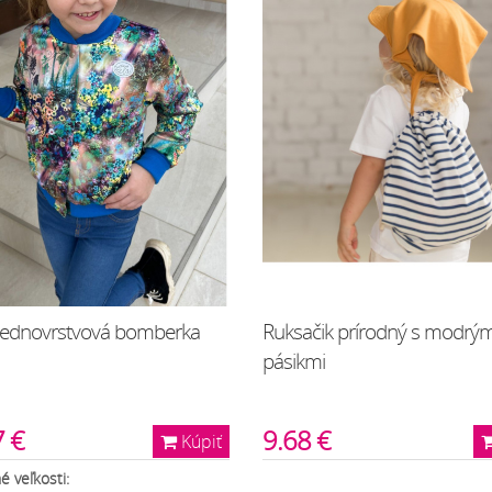
jednovrstvová bomberka
Ruksačik prírodný s modrým
pásikmi
7 €
9.68 €
Kúpiť
 veľkosti: