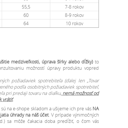
55,5
7-8 rokov
60
8-9 rokov
64
10 rokov
itie medziveľkosti, úprava šírky alebo dĺžky)
to
onzultovaniu možností úpravy produktu vopred
ch požiadaviek spotrebiteľa (ďalej len „Tovar
veného podľa osobitných požiadaviek spotrebiteľ,
a pri predaji tovaru na diaľku,
nemá možnosť od
 vrátiť
.
nie sú na e-shope skladom a ušijeme ich pre vás
NA
jatia úhrady na náš účet
. V prípade výnimočných
od.) sa môže čakacia doba predĺžiť, o čom vás