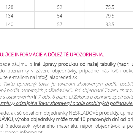
128
52
75,5
134
54
79,5
140
57
83,5
UJÚCE INFORMÁCIE A DÔLEŽITÉ UPOZORNENIA:
ípade záujmu o
iné úpravy produktu od našej tabuľky (napr. uš
 do poznámky v závere objednávky, prípadne nás kvôli odk
ujte e-mailom na info@lalapredeti.sk.
 Takto upravený tovar je tovarom zhotoveným podľa osobitný
ný podľa osobitných požiadaviek“). Pri objednaní Tovaru zhoto
e s ustanovením § 7 ods. 6 písm. c) Zákona o ochrane spotrebiteľ
zmluvy odstúpiť a Tovar zhotovený podľa osobitných požiadaviek
ípade, ak sú obsahom objednávky NESKLADOVÉ
produkty
, t.j. 
NÁVKU
,
výroba objednávky môže trvať 10 pracovných dní od pri
stí (nedostatok vybraného materiálu, nápor objednávok a p
 vopred informovať.