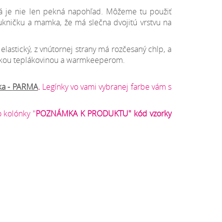
rá je nie len pekná napohľad. Môžeme tu použiť
sukničku a mamka, že má slečna dvojitú vrstvu na
lastický, z vnútornej strany má rozčesaný chlp, a
asickou teplákovinou a warmkeeperom.
ka -
PARMA
.
Legínky vo vami vybranej farbe vám s
 kolónky "
POZNÁMKA K PRODUKTU" kód vzorky