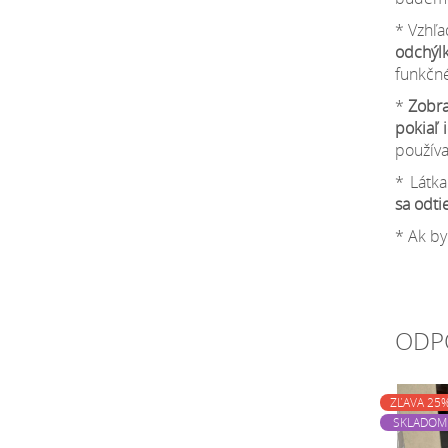
* Vzhľa
odchýl
funkčné
*
Zobra
pokiaľ 
používa
* Látk
sa odti
* Ak by
ODP
ZĽAVA 25
SKLADOM