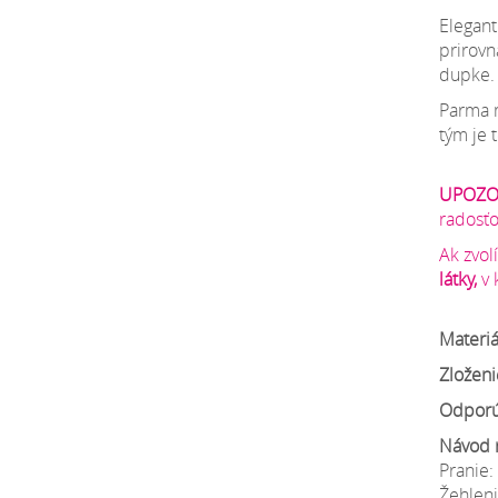
Elegant
prirovn
dupke. 
Parma m
tým je 
UPOZO
radosťo
Ak zvo
látky,
v 
Materiá
Zloženi
Odporú
Návod 
Pranie:
Žehleni