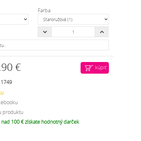
Farba:
.90 €
kúpiť
:
1749
ku
acebooku
u produktu
 nad 100 € získate hodnotný darček