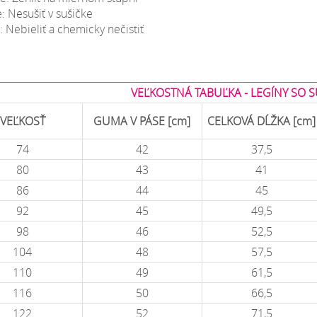
: Nesušiť v sušičke
 Nebieliť a chemicky nečistiť
VEĽKOSTNÁ TABUĽKA - LEGÍNY SO
VEĽKOSŤ
GUMA V PÁSE [cm]
CELKOVÁ DĹŽKA [cm]
74
42
37,5
80
43
41
86
44
45
92
45
49,5
98
46
52,5
104
48
57,5
110
49
61,5
116
50
66,5
122
52
71,5