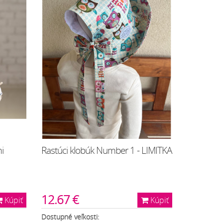
i
Rastúci klobúk Number 1 - LIMITKA
12.67 €
Kúpiť
Kúpiť
Dostupné veľkosti: