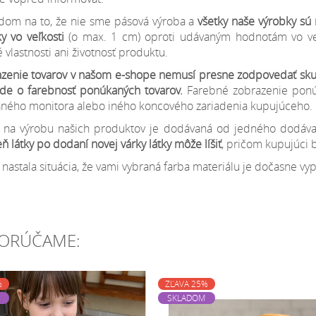
dom na to, že nie sme pásová výroba a
všetky naše výrobky sú 
ky
vo veľkosti
(o max. 1 cm) oproti udávaným hodnotám vo veľk
 vlastnosti ani životnosť produktu.
zenie tovarov v našom e-shope nemusí presne zodpovedať sku
ide o farebnosť ponúkaných tovarov.
Farebné zobrazenie ponúk
ného monitora alebo iného koncového zariadenia kupujúceho.
a na výrobu našich produktov je dodávaná od jedného dodáv
eň látky po dodaní novej várky látky môže líšiť
, pričom kupujúci 
 nastala situácia, že vami vybraná farba materiálu je dočasne v
ORÚČAME:
%
ZĽAVA 25%
SKLADOM