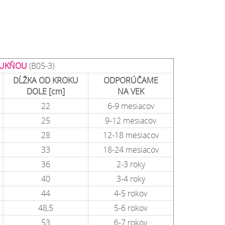
 SUKŇOU
(B05-3)
DĹŽKA OD KROKU
ODPORÚČAME
DOLE [cm]
NA
VEK
22
6-9 mesiacov
25
9-12 mesiacov
28
12-18 mesiacov
33
18-24 mesiacov
36
2-3 roky
40
3-4 roky
44
4-5 rokov
48,5
5-6 rokov
53
6-7 rokov