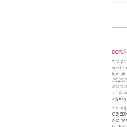
DOPLŇ
* V pr
vpíšte
kontakt
POZOR:
zhotove
v súlad
kúpnej 
* V pr
OBJED
okolno
budeme