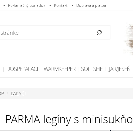
Reklamačný poriadok
Kontakt
Doprava a platba
I
DOSPEĽAĽACI
WARMKEEPER
SOFTSHELL JAR/JESEŇ
OP
ĽAĽACI
PARMA legíny s minisukňo