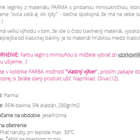
né legínky z materiálu PARMA s pridanou minisukničkou, kto
anie "ovca celá aj vlk sýty" - slečna spokojná, že má na sebe 
:)
á veľkú výhodu v tom, že ide o čisto bavlnený materiál, vysoko e
teplejšia od klasickej bavlny. Je to materiál hrúbkou medzi kl
RNENIE:
Farbu legín s minisuňou si môžete vybrať zo
vzorkovní
u ušijeme. :)
líte v kolónke FARBA možnosť
"vlastný výber
",
prosím zadajte do
ktorej si želáte daný produkt ušiť. Napríklad
: Oliva (12).
l:
Parma
e:
95% bavlna, 5% elastán, 280gr/m2
čame na obdobie
: Jeseň/zima
na ošetrenie
 Prať naruby, pri teplote max. 30°C
e: Žehliť na miernom stupni