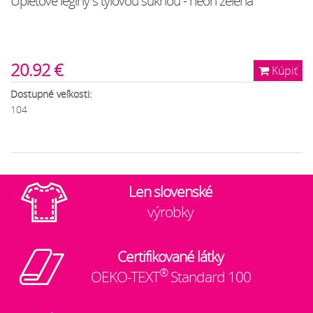
Úpletové legíny s tylovou sukňou - neón zelená
20.92 €
Kúpiť
Dostupné veľkosti:
104
Len slovenské
výrobky
Certifikované látky
®
OEKO-TEXT
Standard 100