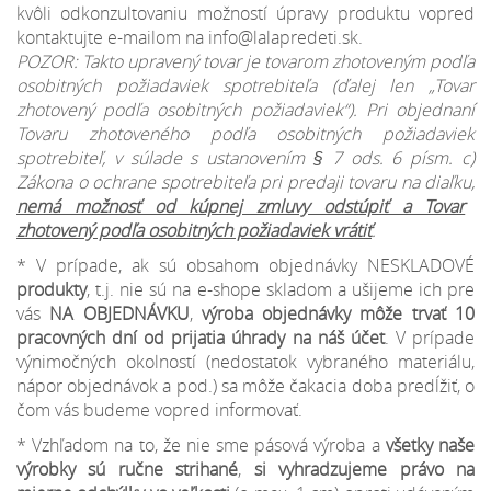
kvôli odkonzultovaniu možností úpravy produktu vopred
kontaktujte e-mailom na info@lalapredeti.sk.
POZOR: Takto upravený tovar je tovarom zhotoveným podľa
osobitných požiadaviek spotrebiteľa (ďalej len „Tovar
zhotovený podľa osobitných požiadaviek“). Pri objednaní
Tovaru zhotoveného podľa osobitných požiadaviek
spotrebiteľ, v súlade s ustanovením § 7 ods. 6 písm. c)
Zákona o ochrane spotrebiteľa pri predaji tovaru na diaľku,
nemá možnosť od kúpnej zmluvy odstúpiť a Tovar
zhotovený podľa osobitných požiadaviek vrátiť
.
* V prípade, ak sú obsahom objednávky NESKLADOVÉ
produkty
, t.j. nie sú na e-shope skladom a ušijeme ich pre
vás
NA OBJEDNÁVKU
,
výroba objednávky môže trvať 10
pracovných dní od prijatia úhrady na náš účet
. V prípade
výnimočných okolností (nedostatok vybraného materiálu,
nápor objednávok a pod.) sa môže čakacia doba predĺžiť, o
čom vás budeme vopred informovať.
* Vzhľadom na to, že nie sme pásová výroba a
všetky naše
výrobky sú ručne strihané
,
si vyhradzujeme
právo na