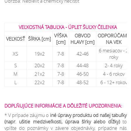
Údržba: Nebieliť a chemicky nečistiť
VEĽKOSTNÁ TABUĽKA - ÚPLET ŠUĽKY ČELENKA
VÝŠKA
OBVOD
ODPORÚČAME
VEĽKOSŤ
ŠÍRKA [cm]
[cm]
HLAVY [cm]
NA VEK
6 mesiacov - 2
XS
19x2
7-8
42-46
roky
S
20x2
7-8
44-48
2- 4 roky
M
21x2
7-8
46-50
4 - 6 rokov
L
22x2
7-8
48-52
6 - 12+ rokov
DOPLŇUJÚCE INFORMÁCIE A DÔLEŽITÉ UPOZORNENIA:
* V prípade záujmu o
iné úpravy produktu od našej tabuľky
(napr. ušitie medziveľkosti, úprava šírky alebo dĺžky)
to
vpíšte do poznámky v závere objednávky, prípadne nás