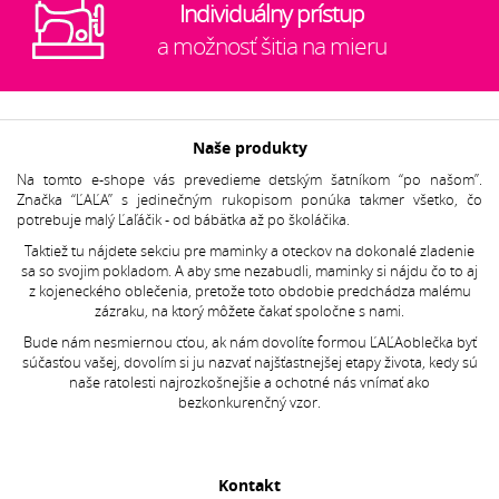
Individuálny prístup
a možnosť šitia na mieru
Naše produkty
Na tomto e-shope vás prevedieme detským šatníkom “po našom”.
Značka “ĽAĽA” s jedinečným rukopisom ponúka takmer všetko, čo
potrebuje malý Ľaľáčik - od bábätka až po školáčika.
Taktiež tu nájdete sekciu pre maminky a oteckov na dokonalé zladenie
sa so svojim pokladom. A aby sme nezabudli, maminky si nájdu čo to aj
z kojeneckého oblečenia, pretože toto obdobie predchádza malému
zázraku, na ktorý môžete čakať spoločne s nami.
Bude nám nesmiernou cťou, ak nám dovolíte formou ĽAĽAoblečka byť
súčasťou vašej, dovolím si ju nazvať najšťastnejšej etapy života, kedy sú
naše ratolesti najrozkošnejšie a ochotné nás vnímať ako
bezkonkurenčný vzor.
Kontakt