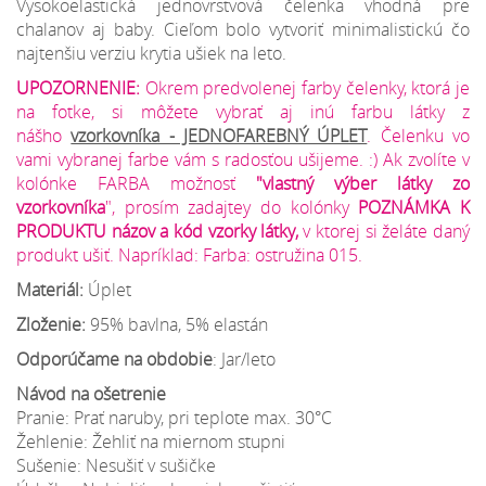
Vysokoelastická jednovrstvová čelenka vhodná pre
chalanov aj baby. Cieľom bolo vytvoriť minimalistickú čo
najtenšiu verziu krytia ušiek na leto.
UPOZORNENIE:
Okrem predvolenej farby čelenky, ktorá je
na fotke, si môžete vybrať aj inú farbu látky z
nášho
vzorkovníka - JEDNOFAREBNÝ ÚPLET
. Čelenku vo
vami vybranej farbe vám s radosťou ušijeme. :) Ak zvolíte v
kolónke FARBA možnosť
"vlastný výber látky zo
vzorkovníka
", prosím zadajtey do kolónky
POZNÁMKA K
PRODUKTU názov a kód vzorky látky,
v ktorej si želáte daný
produkt ušiť. Napríklad: Farba: ostružina 015.
Materiál:
Úplet
Zloženie:
95% bavlna, 5% elastán
Odporúčame na obdobie
: Jar/leto
Návod na ošetrenie
Pranie: Prať naruby, pri teplote max. 30°C
Žehlenie: Žehliť na miernom stupni
Sušenie: Nesušiť v sušičke