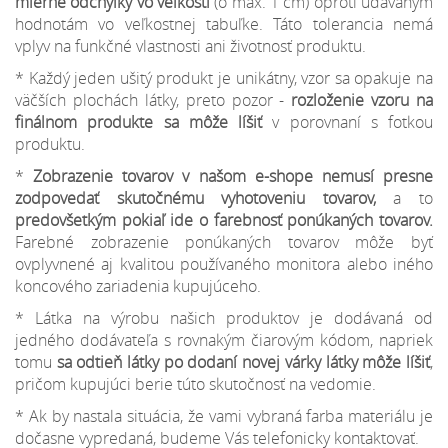
mierne odchýlky
vo veľkosti
(o max. 1 cm) oproti udávaným
hodnotám vo veľkostnej tabuľke. Táto tolerancia nemá
vplyv na funkčné vlastnosti ani životnosť produktu.
* Každý jeden ušitý produkt je unikátny, vzor sa opakuje na
väčších plochách látky, preto pozor -
rozloženie vzoru na
finálnom produkte sa môže líšiť
v porovnaní s fotkou
produktu.
*
Zobrazenie tovarov v našom e-shope nemusí presne
zodpovedať skutočnému vyhotoveniu tovarov,
a to
predovšetkým pokiaľ ide o farebnosť ponúkaných tovarov.
Farebné zobrazenie ponúkaných tovarov môže byť
ovplyvnené aj kvalitou používaného monitora alebo iného
koncového zariadenia kupujúceho.
* Látka na výrobu našich produktov je dodávaná od
jedného dodávateľa s rovnakým čiarovým kódom, napriek
tomu
sa odtieň látky po dodaní novej várky látky môže líšiť
,
pričom kupujúci berie túto skutočnosť na vedomie.
* Ak by nastala situácia, že vami vybraná farba materiálu je
dočasne vypredaná, budeme Vás telefonicky kontaktovať.