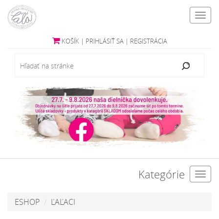
Toggl
navig
KOŠÍK
|
PRIHLÁSIŤ SA
|
REGISTRÁCIA
Kategórie
Toggl
navig
ESHOP
ĽAĽACI