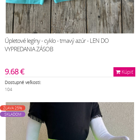
Úpletové legíny - cyklo - tmavý azúr - LEN DO
VYPREDANIA ZÁSOB
9.68 €
Kúpiť
Dostupné veľkosti:
104
ZĽAVA 25%
SKLADOM