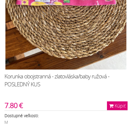
Korunka obojstranná - zlatovláska/baby ružová -
POSLEDNÝ KUS
7.80 €
Kúpiť
Dostupné veľkosti:
M