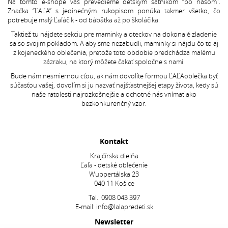
Na tomto e-shope vás prevedieme detským šatníkom “po našom”.
Značka “ĽAĽA” s jedinečným rukopisom ponúka takmer všetko, čo
potrebuje malý Ľaľáčik - od bábätka až po školáčika.
Taktiež tu nájdete sekciu pre maminky a oteckov na dokonalé zladenie
sa so svojim pokladom. A aby sme nezabudli, maminky si nájdu čo to aj
z kojeneckého oblečenia, pretože toto obdobie predchádza malému
zázraku, na ktorý môžete čakať spoločne s nami.
Bude nám nesmiernou cťou, ak nám dovolíte formou ĽAĽAoblečka byť
súčasťou vašej, dovolím si ju nazvať najšťastnejšej etapy života, kedy sú
naše ratolesti najrozkošnejšie a ochotné nás vnímať ako
bezkonkurenčný vzor.
Kontakt
Krajčírska dielňa
Ľaľa - detské oblečenie
Wuppertálska 23
040 11 Košice
Tel.:
0908 043 397
E-mail:
info@lalapredeti.sk
Newsletter