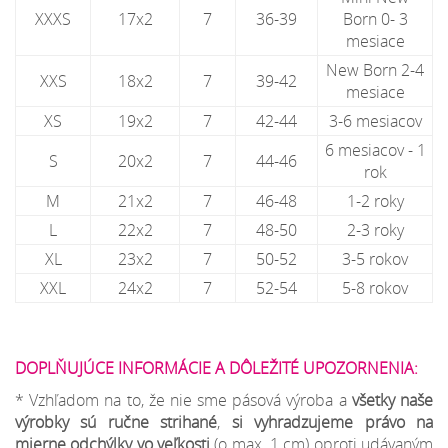
XXXS
17x2
7
36-39
Born 0- 3
mesiace
New Born 2-4
XXS
18x2
7
39-42
mesiace
XS
19x2
7
42-44
3-6 mesiacov
6 mesiacov - 1
S
20x2
7
44-46
rok
M
21x2
7
46-48
1-2 roky
L
22x2
7
48-50
2-3 roky
XL
23x2
7
50-52
3-5 rokov
XXL
24x2
7
52-54
5-8 rokov
DOPLŇUJÚCE INFORMÁCIE A DÔLEŽITÉ UPOZORNENIA:
* Vzhľadom na to, že nie sme pásová výroba a
všetky naše
výrobky sú ručne strihané
,
si vyhradzujeme
právo na
mierne odchýlky
vo veľkosti
(o max. 1 cm) oproti udávaným