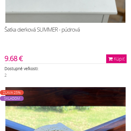
Šatka dierková SUMMER - púdrová
9.68 €
Kúpiť
Dostupné veľkosti:
2
ZĽAVA 25%
SKLADOM