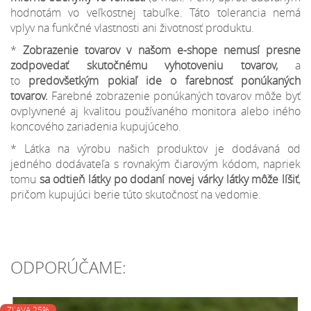
hodnotám vo veľkostnej tabuľke. Táto tolerancia nemá
vplyv na funkčné vlastnosti ani životnosť produktu.
*
Zobrazenie tovarov v našom e-shope nemusí presne
zodpovedať skutočnému vyhotoveniu tovarov,
a
to
predovšetkým pokiaľ ide o farebnosť ponúkaných
tovarov.
Farebné zobrazenie ponúkaných tovarov môže byť
ovplyvnené aj kvalitou používaného monitora alebo iného
koncového zariadenia kupujúceho.
* Látka na výrobu našich produktov je dodávaná od
jedného dodávateľa s rovnakým čiarovým kódom, napriek
tomu
sa odtieň látky po dodaní novej várky látky môže líšiť
,
pričom kupujúci berie túto skutočnosť na vedomie.
ODPORÚČAME:
ZĽAVA 25%