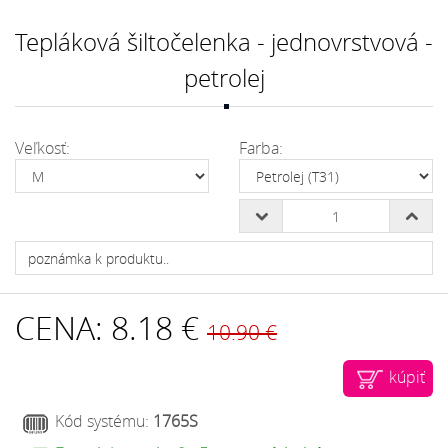
Tepláková šiltočelenka - jednovrstvová -
petrolej
Veľkosť:
Farba:
CENA:
8.18 €
10.90 €
kúpiť
Kód systému:
1765S