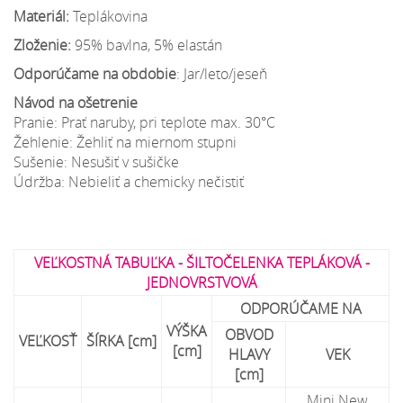
Materiál:
Teplákovina
Zloženie:
95% bavlna, 5% elastán
Odporúčame na obdobie
: Jar/leto/jeseň
Návod na ošetrenie
Pranie: Prať naruby, pri teplote max. 30°C
Žehlenie: Žehliť na miernom stupni
Sušenie: Nesušiť v sušičke
Údržba: Nebieliť a chemicky nečistiť
VEĽKOSTNÁ TABUĽKA - ŠILTOČELENKA TEPLÁKOVÁ -
JEDNOVRSTVOVÁ
ODPORÚČAME NA
VÝŠKA
OBVOD
VEĽKOSŤ
ŠÍRKA [cm]
[cm]
HLAVY
VEK
[cm]
Mini New