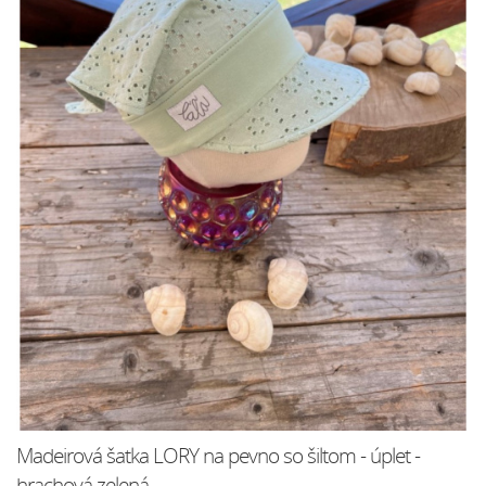
Madeirová šatka LORY na pevno so šiltom - úplet -
hrachová zelená