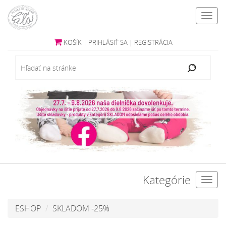
Toggl
navig
KOŠÍK
|
PRIHLÁSIŤ SA
|
REGISTRÁCIA
Kategórie
Toggl
navig
ESHOP
SKLADOM -25%