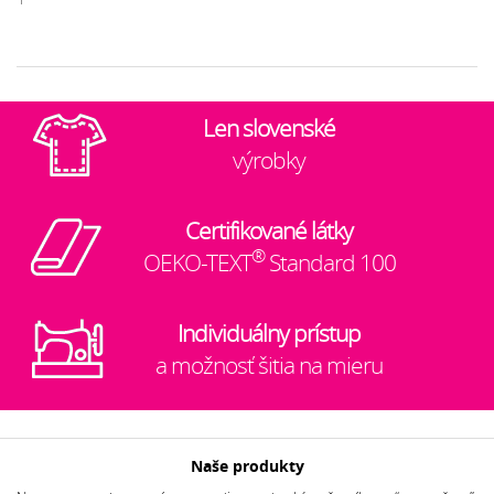
Len slovenské
výrobky
Certifikované látky
®
OEKO-TEXT
Standard 100
Individuálny prístup
a možnosť šitia na mieru
Naše produkty