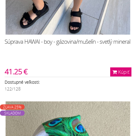
Súprava HAWAI - boy - gázovina/mušelín - svetlý mineral
41.25 €
Kúpiť
Dostupné veľkosti:
122/128
ZĽAVA 25%
SKLADOM