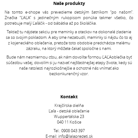
Naše produkty
Na tomto e-shope vás prevedieme detským šatníkom “po našom”.
Značka “ĽAĽA” s jedinečným rukopisom ponúka takmer všetko, čo
potrebuje malý Ľaľáčik - od bábätka až po školáčika.
Taktiež tu nájdete sekciu pre maminky a oteckov na dokonalé zladenie
sa so svojim pokladom. A aby sme nezabudli, maminky si nájdu čo to aj
z kojeneckého oblečenia, pretože toto obdobie predchádza malému
zázraku, na ktorý môžete čakať spoločne s nami.
Bude nám nesmiernou cťou, ak nám dovolíte formou ĽAĽAoblečka byť
súčasťou vašej, dovolím si ju nazvať najšťastnejšej etapy života, kedy sú
naše ratolesti najrozkošnejšie a ochotné nás vnímať ako
bezkonkurenčný vzor.
Kontakt
Krajčírska dielňa
Ľaľa - detské oblečenie
Wuppertálska 23
040 11 Košice
Tel.:
0908 043 397
E-mail:
info@lalapredeti.sk