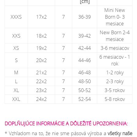
[cm]
Mini New
XXXS
17x2
7
36-39
Born 0- 3
mesiace
New Born 2-4
XXS
18x2
7
39-42
mesiace
XS
19x2
7
42-44
3-6 mesiacov
6 mesiacov - 1
S
20x2
7
44-46
rok
M
21x2
7
46-48
1-2 roky
L
22x2
7
48-50
2-3 roky
XL
23x2
7
50-52
3-5 rokov
XXL
24x2
7
52-54
5-8 rokov
DOPLŇUJÚCE INFORMÁCIE A DÔLEŽITÉ UPOZORNENIA:
* Vzhľadom na to, že nie sme pásová výroba a
všetky naše