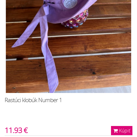
Rastúci klobúk Number 1
11.93 €
Kúpiť