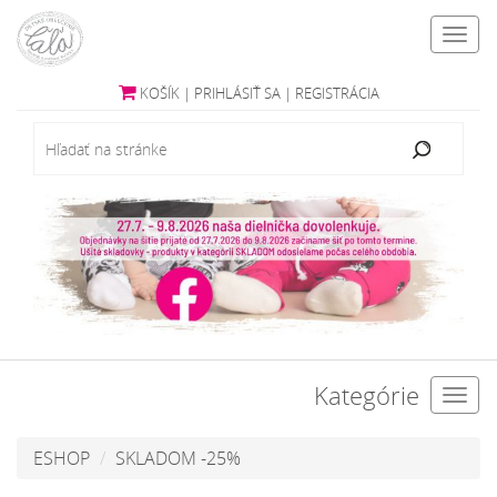
Toggl
navig
KOŠÍK
|
PRIHLÁSIŤ SA
|
REGISTRÁCIA
Kategórie
Toggl
navig
ESHOP
SKLADOM -25%