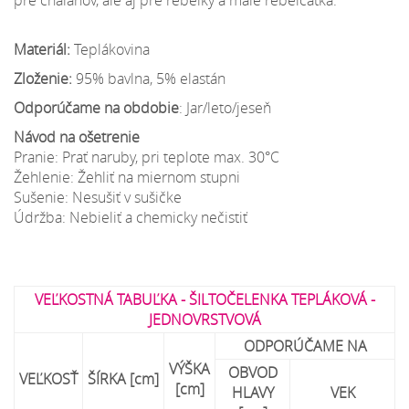
Materiál:
Teplákovina
Zloženie:
95% bavlna, 5% elastán
Odporúčame na obdobie
: Jar/leto/jeseň
Návod na ošetrenie
Pranie: Prať naruby, pri teplote max. 30°C
Žehlenie: Žehliť na miernom stupni
Sušenie: Nesušiť v sušičke
Údržba: Nebieliť a chemicky nečistiť
VEĽKOSTNÁ TABUĽKA - ŠILTOČELENKA TEPLÁKOVÁ -
JEDNOVRSTVOVÁ
ODPORÚČAME NA
VÝŠKA
OBVOD
VEĽKOSŤ
ŠÍRKA [cm]
[cm]
HLAVY
VEK