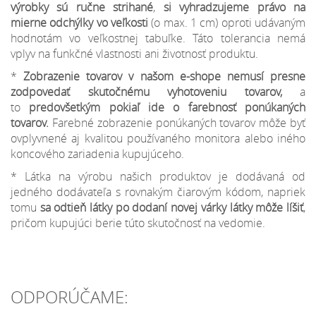
výrobky sú ručne strihané
,
si vyhradzujeme
právo na
mierne odchýlky
vo veľkosti
(o max. 1 cm) oproti udávaným
hodnotám vo veľkostnej tabuľke. Táto tolerancia nemá
vplyv na funkčné vlastnosti ani životnosť produktu.
*
Zobrazenie tovarov v našom e-shope nemusí presne
zodpovedať skutočnému vyhotoveniu tovarov,
a
to
predovšetkým pokiaľ ide o farebnosť ponúkaných
tovarov.
Farebné zobrazenie ponúkaných tovarov môže byť
ovplyvnené aj kvalitou používaného monitora alebo iného
koncového zariadenia kupujúceho.
* Látka na výrobu našich produktov je dodávaná od
jedného dodávateľa s rovnakým čiarovým kódom, napriek
tomu
sa odtieň látky po dodaní novej várky látky môže líšiť
,
pričom kupujúci berie túto skutočnosť na vedomie.
ODPORÚČAME: