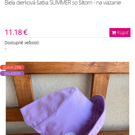
Biela dierková šatka SUMMER so šiltom - na viazanie
11.18 €
Kúpiť
Dostupné veľkosti:
1
ZĽAVA 25%
SKLADOM