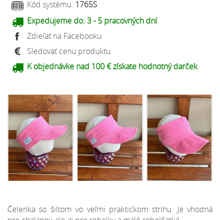
Kód systému:
1765S
Expedujeme do:
3 - 5 pracovných dní
Zdieľať na Facebooku
Sledovať cenu produktu
K objednávke nad 100 € získate hodnotný darček
Čelenka so šiltom vo veľmi praktickom strihu. Je vhodná
pre chalanov, ale aj pre rebelky a malé rebelčatká.