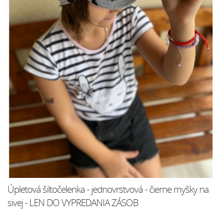
Úpletová šiltočelenka - jednovrstvová - čierne myšky na
sivej - LEN DO VYPREDANIA ZÁSOB