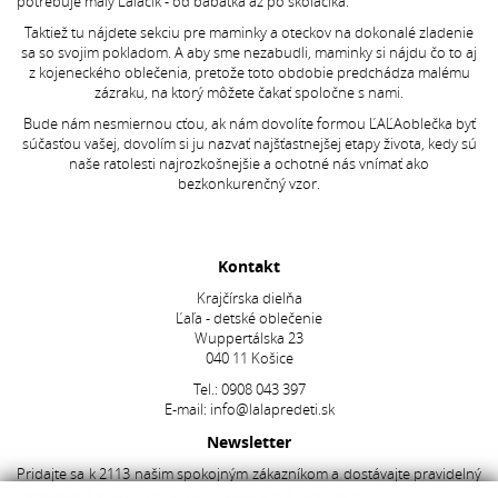
potrebuje malý Ľaľáčik - od bábätka až po školáčika.
Taktiež tu nájdete sekciu pre maminky a oteckov na dokonalé zladenie
sa so svojim pokladom. A aby sme nezabudli, maminky si nájdu čo to aj
z kojeneckého oblečenia, pretože toto obdobie predchádza malému
zázraku, na ktorý môžete čakať spoločne s nami.
Bude nám nesmiernou cťou, ak nám dovolíte formou ĽAĽAoblečka byť
súčasťou vašej, dovolím si ju nazvať najšťastnejšej etapy života, kedy sú
naše ratolesti najrozkošnejšie a ochotné nás vnímať ako
bezkonkurenčný vzor.
Kontakt
Krajčírska dielňa
Ľaľa - detské oblečenie
Wuppertálska 23
040 11 Košice
Tel.:
0908 043 397
E-mail:
info@lalapredeti.sk
Newsletter
Pridajte sa k 2113 našim spokojným zákazníkom a dostávajte pravidelný
newsletter s aktuálnymi akciami, súťažami a novinkami.