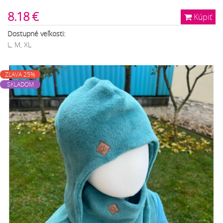
8.18 €
Kúpiť
Dostupné veľkosti:
L, M, XL
ZĽAVA 25%
SKLADOM