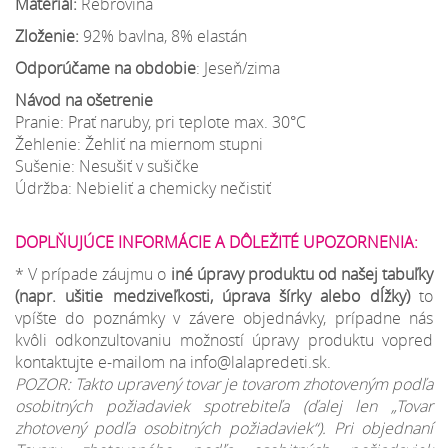
Materiál:
Rebrovina
Zloženie:
92% bavlna, 8% elastán
Odporúčame na obdobie
: Jeseň/zima
Návod na ošetrenie
Pranie: Prať naruby, pri teplote max. 30°C
Žehlenie: Žehliť na miernom stupni
Sušenie: Nesušiť v sušičke
Údržba: Nebieliť a chemicky nečistiť
DOPLŇUJÚCE INFORMÁCIE A DÔLEŽITÉ UPOZORNENIA:
* V prípade záujmu o
iné úpravy produktu od našej tabuľky
(napr. ušitie medziveľkosti, úprava šírky alebo dĺžky)
to
vpíšte do poznámky v závere objednávky, prípadne nás
kvôli odkonzultovaniu možností úpravy produktu vopred
kontaktujte e-mailom na info@lalapredeti.sk.
POZOR: Takto upravený tovar je tovarom zhotoveným podľa
osobitných požiadaviek spotrebiteľa (ďalej len „Tovar
zhotovený podľa osobitných požiadaviek“). Pri objednaní