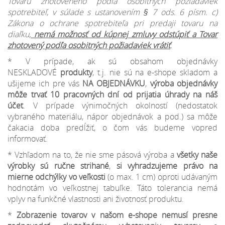
Tovaru zhotoveného podľa osobitných požiadaviek
spotrebiteľ, v súlade s ustanovením § 7 ods. 6 písm. c)
Zákona o ochrane spotrebiteľa pri predaji tovaru na
diaľku,
nemá možnosť od kúpnej zmluvy odstúpiť a Tovar
zhotovený podľa osobitných požiadaviek vrátiť
.
* V prípade, ak sú obsahom objednávky
NESKLADOVÉ
produkty
, t.j. nie sú na e-shope skladom a
ušijeme ich pre vás
NA OBJEDNÁVKU
,
výroba objednávky
môže trvať 10 pracovných dní od prijatia úhrady na náš
účet
. V prípade výnimočných okolností (nedostatok
vybraného materiálu, nápor objednávok a pod.) sa môže
čakacia doba predĺžiť, o čom vás budeme vopred
informovať.
* Vzhľadom na to, že nie sme pásová výroba a
všetky naše
výrobky sú ručne strihané
,
si vyhradzujeme
právo na
mierne odchýlky
vo veľkosti
(o max. 1 cm) oproti udávaným
hodnotám vo veľkostnej tabuľke. Táto tolerancia nemá
vplyv na funkčné vlastnosti ani životnosť produktu.
*
Zobrazenie tovarov v našom e-shope nemusí presne