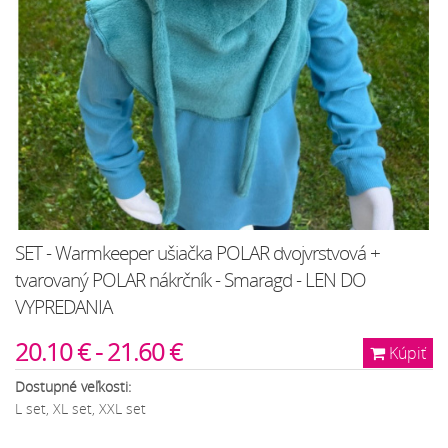
SET - Warmkeeper ušiačka POLAR dvojvrstvová +
tvarovaný POLAR nákrčník - Smaragd - LEN DO
VYPREDANIA
20.10 € - 21.60 €
Kúpiť
Dostupné veľkosti:
L set, XL set, XXL set