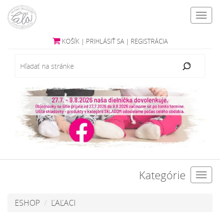
Toggl
navig
KOŠÍK
|
PRIHLÁSIŤ SA
|
REGISTRÁCIA
Kategórie
Toggl
navig
ESHOP
ĽAĽACI