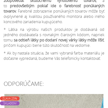
zodpovedať skutočnému vyhotoveniu tovarov,
a
to
predovšetkým pokiaľ ide o farebnosť ponúkaných
tovarov.
Farebné zobrazenie ponúkaných tovarov môže byť
ovplyvnené aj kvalitou používaného monitora alebo iného
koncového zariadenia kupujúceho.
* Látka na výrobu našich produktov je dodávaná od
jedného dodávateľa s rovnakým čiarovým kódom, napriek
tomu
sa odtieň látky po dodaní novej várky látky môže líšiť
,
pričom kupujúci berie túto skutočnosť na vedomie.
* Ak by nastala situácia, že vami vybraná farba materiálu je
dočasne vypredaná, budeme Vás telefonicky kontaktovať.
ODPORÚČAME:
ZĽAVA 25%
SKLADOM