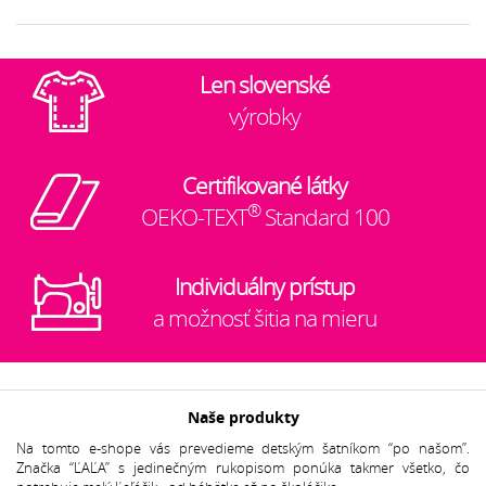
Len slovenské
výrobky
Certifikované látky
®
OEKO-TEXT
Standard 100
Individuálny prístup
a možnosť šitia na mieru
Naše produkty
Na tomto e-shope vás prevedieme detským šatníkom “po našom”.
Značka “ĽAĽA” s jedinečným rukopisom ponúka takmer všetko, čo