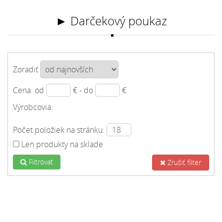
► Darčekový poukaz
Zoradiť
Cena: od
€ - do
€
Výrobcovia:
Počet položiek na stránku:
Len produkty na sklade
Filtrovať
Zrušiť filter