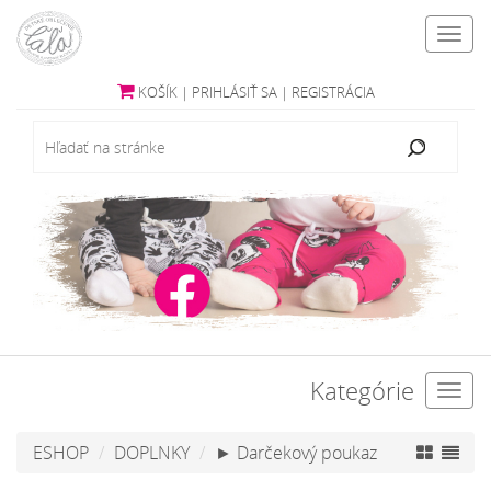
Toggl
navig
KOŠÍK
|
PRIHLÁSIŤ SA
|
REGISTRÁCIA
Kategórie
Toggl
navig
ESHOP
DOPLNKY
► Darčekový poukaz