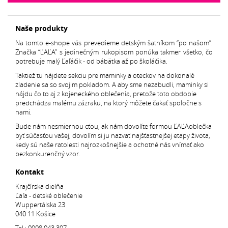
Naše produkty
Na tomto e-shope vás prevedieme detským šatníkom “po našom”.
Značka “ĽAĽA” s jedinečným rukopisom ponúka takmer všetko, čo
potrebuje malý Ľaľáčik - od bábätka až po školáčika.
Taktiež tu nájdete sekciu pre maminky a oteckov na dokonalé
zladenie sa so svojim pokladom. A aby sme nezabudli, maminky si
nájdu čo to aj z kojeneckého oblečenia, pretože toto obdobie
predchádza malému zázraku, na ktorý môžete čakať spoločne s
nami.
Bude nám nesmiernou cťou, ak nám dovolíte formou ĽAĽAoblečka
byť súčasťou vašej, dovolím si ju nazvať najšťastnejšej etapy života,
kedy sú naše ratolesti najrozkošnejšie a ochotné nás vnímať ako
bezkonkurenčný vzor.
Kontakt
Krajčírska dielňa
Ľaľa - detské oblečenie
Wuppertálska 23
040 11 Košice