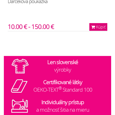
Darčeková poukážka
10.00 € - 150.00 €
Kúpiť
Len slovenské
výrobky
Certifikované látky
®
OEKO-TEXT
Standard 100
Individuálny prístup
a možnosť šitia na mieru